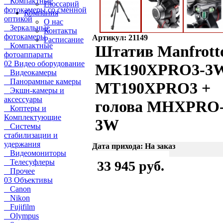
Компактные
Глоссарий
фотокамеры со сменной
Компания
оптикой
О нас
Зеркальные
Контакты
фотокамеры
Артикул: 21149
Расписание
Компактные
Штатив Manfrott
фотоаппараты
02 Видео оборудование
MK190XPRO3-3
Видеокамеры
Панорамные камеры
MT190XPRO3 +
Экшн-камеры и
аксессуары
голова MHXPRO
Коптеры и
Комплектующие
3W
Системы
стабилизации и
удержания
Дата прихода: На заказ
Видеомониторы
Телесуфлеры
33 945 руб.
Прочее
03 Объективы
Canon
Nikon
Fujifilm
Olympus