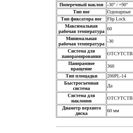
Поперечный наклон
-30° / +90°
Тип ног
Одинарные
Тип фиксатора ног
Flip Lock
Максимальная
60
рабочая температура
Минимальная
-30
рабочая температура
Система для
ОТСУТСТВ
панорамирования
Панорамное
360
вращение
Тип площадки
200PL-14
Быстросъемная
Да
система
Система для
ОТСУТСТВ
наклонов
Диаметр верхнего
60 мм
диска