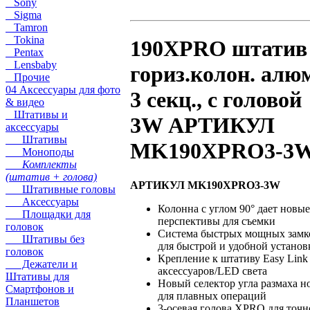
Sony
Sigma
Tamron
Tokina
190XPRO штатив
Pentax
Lensbaby
гориз.колон. алю
Прочие
04 Аксессуары для фото
3 секц., с головой
& видео
Штативы и
3W АРТИКУЛ
аксессуары
Штативы
MK190XPRO3-3
Моноподы
Комплекты
(штатив + голова)
АРТИКУЛ MK190XPRO3-3W
Штативные головы
Аксессуары
Колонна с углом 90° дает новые
Площадки для
перспективы для съемки
головок
Система быстрых мощных замк
Штативы без
для быстрой и удобной установ
головок
Крепление к штативу Easy Link
Дежатели и
аксессуаров/LED света
Штативы для
Новый селектор угла размаха н
Смартфонов и
для плавных операций
Планшетов
3-осевая голова XPRO для точн