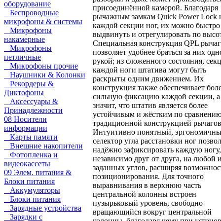
оборудование
присоединённой камерой. Благодаря
Беспроводные
рычажным замкам Quick Power Lock 
микрофоны & системы
каждой секции ног, их можно быстро
Микрофоны
выдвинуть и отрегулировать по высо
накамерные
Специальная конструкция QPL рыча
Микрофоны
позволяет удобнее браться за них одн
петличные
рукой; из сложенного состояния, сек
Микрофоны прочие
каждой ноги штатива могут быть
Наушники & Колонки
раскрыты одним движением. Их
Рекордеры &
конструкция также обеспечивает бол
Диктофоны
сильную фиксацию каждой секции, а
Аксессуары &
значит, что штатив является более
Принадлежности
устойчивым и жёстким по сравнению
08 Носители
традиционной конструкцией рычагов
информации
Интуитивно понятный, эргономичн
Карты памяти
селектор угла расстановки ног позво
Внешние накопители
надёжно зафиксировать каждую ногу,
Фотопленка и
независимо друг от друга, на любой 
видеокассеты
заданных углов, расширяя возможнос
09 Элем. питания &
позиционирования. Для точного
Блоки питания
выравнивания в верхнюю часть
Аккумуляторы
центральной колонны встроен
Блоки питания
пузырьковый уровень, свободно
Зарядные устройства
вращающийся вокруг центральной
Зарядки с
колонны, благодаря чему при устано