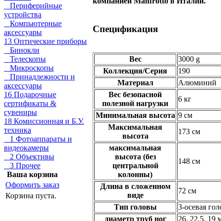
компанией Manfrotto в Италии.
Периферийные
устройства
Компьютерные
Спецификация
аксессуары
13 Оптические приборы
Бинокли
Телескопы
Вес
3000 g
Микроскопы
Коллекция/Серия
190
Принадлежности и
Материал
Алюминий
аксессуары
16 Подарочные
Вес безопасной
6 кг
сертификаты &
полезной нагрузки
сувениры
Минимальная высота
9 см
18 Комиссионная и Б.У.
Максимальная
техника
173 см
высота
1 Фотоаппараты и
видеокамеры
максимальная
2 Объективы
высота (без
148 см
3 Прочее
центральной
Ваша корзина
колонны)
Оформить заказ
Длина в сложенном
72 см
виде
Корзина пуста.
Тип головы
3-осевая гол
диаметр труб ног
26, 22.5, 19 