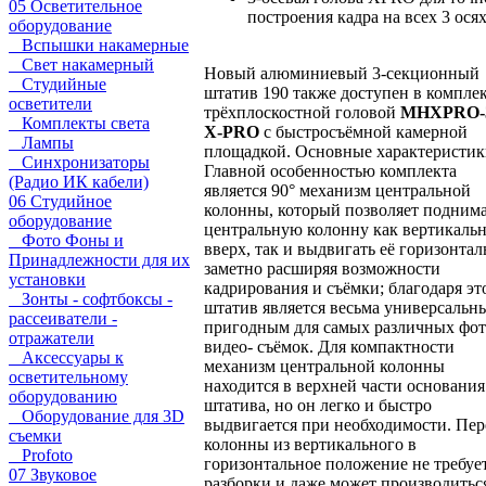
05 Осветительное
построения кадра на всех 3 ося
оборудование
Вспышки накамерные
Свет накамерный
Новый алюминиевый 3-секционный
Студийные
штатив 190 также доступен в комплек
осветители
трёхплоскостной головой
MHXPRO-
Комплекты света
X-PRO
с быстросъёмной камерной
Лампы
площадкой. Основные характеристик
Синхронизаторы
Главной особенностью комплекта
(Радио ИК кабели)
является 90° механизм центральной
06 Студийное
колонны, который позволяет подним
оборудование
центральную колонну как вертикаль
Фото Фоны и
вверх, так и выдвигать её горизонтал
Принадлежности для их
заметно расширяя возможности
установки
кадрирования и съёмки; благодаря эт
Зонты - софтбоксы -
штатив является весьма универсальн
рассеиватели -
пригодным для самых различных фот
отражатели
видео- съёмок. Для компактности
Аксессуары к
механизм центральной колонны
осветительному
находится в верхней части основания
оборудованию
штатива, но он легко и быстро
Оборудование для 3D
выдвигается при необходимости. Пер
съемки
колонны из вертикального в
Profoto
горизонтальное положение не требуе
07 Звуковое
разборки и даже может производитьс