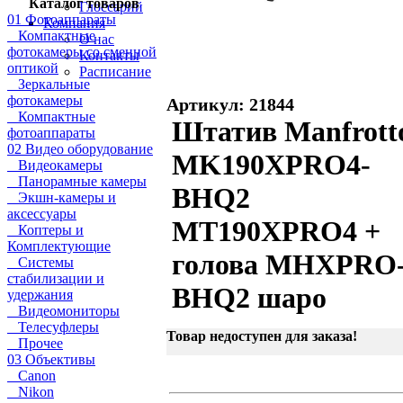
Каталог товаров
Глоссарий
01 Фотоаппараты
Компания
Компактные
О нас
фотокамеры со сменной
Контакты
оптикой
Расписание
Зеркальные
фотокамеры
Артикул: 21844
Компактные
Штатив Manfrott
фотоаппараты
02 Видео оборудование
MK190XPRO4-
Видеокамеры
Панорамные камеры
BHQ2
Экшн-камеры и
аксессуары
MT190XPRO4 +
Коптеры и
Комплектующие
голова MHXPRO
Системы
стабилизации и
BHQ2 шаро
удержания
Видеомониторы
Телесуфлеры
Товар недоступен для заказа!
Прочее
03 Объективы
Canon
Nikon