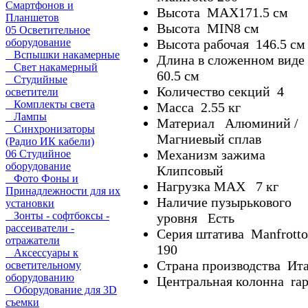
Смартфонов и
Высота MAX171.5 см
Планшетов
Высота MIN8 см
05 Осветительное
оборудование
Высота рабочая 146.5 см
Вспышки накамерные
Длина в сложенном виде
Свет накамерный
60.5 см
Студийные
Количество секций 4
осветители
Комплекты света
Масса 2.55 кг
Лампы
Материал Алюминий /
Синхронизаторы
Магниевый сплав
(Радио ИК кабели)
Механизм зажима
06 Студийное
оборудование
Клипсовый
Фото Фоны и
Нагрузка MAX 7 кг
Принадлежности для их
Наличие пузырькового
установки
Зонты - софтбоксы -
уровня Есть
рассеиватели -
Серия штатива Manfrotto
отражатели
190
Аксессуары к
Страна производства Ит
осветительному
оборудованию
Центральная колонна rap
Оборудование для 3D
съемки