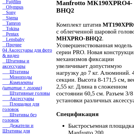
Fujifilm
Manfrotto MK190XPRO4-
Olympus
BHQ2
Sony
Sigma
Tamron
Комплект штатив
MT190XPR
Tokina
с облегченной шаровой голов
Pentax
MHXPRO-BHQ2
.
Lensbaby
Усовершенствованная модель
Прочие
04 Аксессуары для фото
серии PRO. Новая конструкци
& видео
механизмов фиксации
Штативы и
увеличивает допустимую
аксессуары
Штативы
нагрузку до 7 кг. Алюминий. 
Моноподы
секции. Высота 8-171,5 см, ве
Комплекты
2,55 кг. Длина в сложенном
(штатив + голова)
состоянии 60,5 см. Разъем 3/8
Штативные головы
Аксессуары
установки различных аксессу
Площадки для
головок
Спецификация
Штативы без
головок
Быстросъемная площадк
Дежатели и
Штативы для
Manfrotto 200