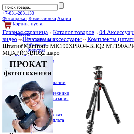
+7-831-2831133
Фотопрокат
Комиссионка
Акции
Корзина пуста.
Главная страница
Каталог товаров
04 Аксессуар
Обзоры
видео
Штативы и аксессуары
Комплекты (штати
Фотоаппараты
Объективы
Штатив Manfrotto MK190XPRO4-BHQ2 MT190XPR
Фильтры
MHXPRO-BHQ2 шаро
Новости
Фото и видео
Гаджеты
Аксессуары
Слухи
Новости компании
Услуги
Прокат фототехники
Выкуп и реализация
Покупателям
Акции
Как сделать заказ
Доставка и оплата
Кредит
Гарантии