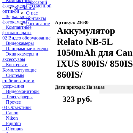
Компактные
Глоссарий
фотокамеры со сменной
Компания
оптикой
О нас
Зеркальные
Контакты
фотокамеры
Артикул: 23630
Расписание
Компактные
Аккумулятор
фотоаппараты
02 Видео оборудование
Relato NB-5L
Видеокамеры
Панорамные камеры
1050mAh для Can
Экшн-камеры и
аксессуары
IXUS 800IS/ 850IS
Коптеры и
Комплектующие
860IS/
Системы
стабилизации и
удержания
Дата прихода: На заказ
Видеомониторы
Телесуфлеры
323 руб.
Прочее
03 Объективы
Canon
Nikon
Fujifilm
Olympus