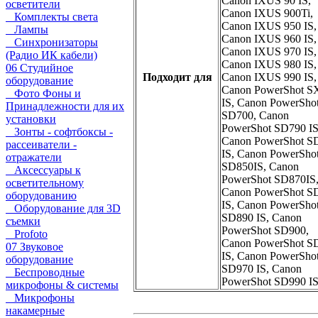
Canon IXUS 90 IS,
осветители
Canon IXUS 900Ti,
Комплекты света
Canon IXUS 950 IS,
Лампы
Canon IXUS 960 IS,
Синхронизаторы
Canon IXUS 970 IS,
(Радио ИК кабели)
Canon IXUS 980 IS,
06 Студийное
Подходит для
Canon IXUS 990 IS,
оборудование
Canon PowerShot S
Фото Фоны и
IS, Canon PowerSho
Принадлежности для их
SD700, Canon
установки
PowerShot SD790 IS
Зонты - софтбоксы -
Canon PowerShot S
рассеиватели -
IS, Canon PowerSho
отражатели
SD850IS, Canon
Аксессуары к
PowerShot SD870IS
осветительному
Canon PowerShot S
оборудованию
IS, Canon PowerSho
Оборудование для 3D
SD890 IS, Canon
съемки
PowerShot SD900,
Profoto
Canon PowerShot S
07 Звуковое
IS, Canon PowerSho
оборудование
SD970 IS, Canon
Беспроводные
PowerShot SD990 I
микрофоны & системы
Микрофоны
накамерные