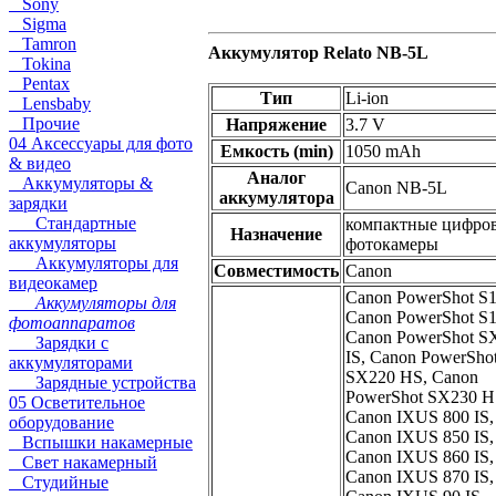
Sony
Sigma
Tamron
Аккумулятор Relato NB-5L
Tokina
Pentax
Тип
Li-ion
Lensbaby
Прочие
Напряжение
3.7 V
04 Аксессуары для фото
Емкость (min)
1050 mAh
& видео
Аналог
Аккумуляторы &
Canon NB-5L
аккумулятора
зарядки
Стандартные
компактные цифро
Назначение
аккумуляторы
фотокамеры
Аккумуляторы для
Совместимость
Canon
видеокамер
Canon PowerShot S1
Аккумуляторы для
Canon PowerShot S1
фотоаппаратов
Canon PowerShot S
Зарядки с
IS, Canon PowerSho
аккумуляторами
SX220 HS, Canon
Зарядные устройства
PowerShot SX230 H
05 Осветительное
Canon IXUS 800 IS,
оборудование
Canon IXUS 850 IS,
Вспышки накамерные
Canon IXUS 860 IS,
Свет накамерный
Canon IXUS 870 IS,
Студийные