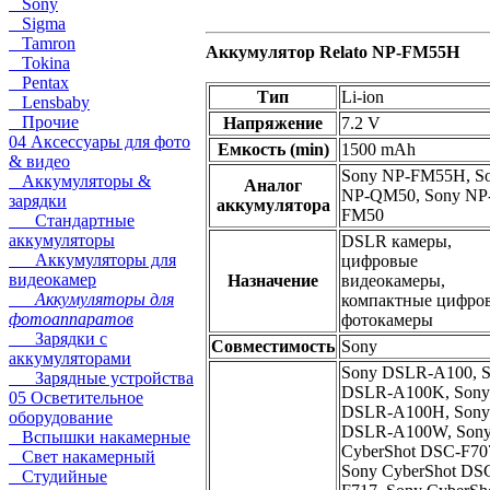
Sony
Sigma
Tamron
Аккумулятор Relato NP-FM55H
Tokina
Pentax
Тип
Li-ion
Lensbaby
Прочие
Напряжение
7.2 V
04 Аксессуары для фото
Емкость (min)
1500 mAh
& видео
Sony NP-FM55H, S
Аккумуляторы &
Аналог
NP-QM50, Sony NP
зарядки
аккумулятора
FM50
Стандартные
аккумуляторы
DSLR камеры,
Аккумуляторы для
цифровые
видеокамер
Назначение
видеокамеры,
Аккумуляторы для
компактные цифро
фотоаппаратов
фотокамеры
Зарядки с
Совместимость
Sony
аккумуляторами
Sony DSLR-A100, 
Зарядные устройства
DSLR-A100K, Sony
05 Осветительное
DSLR-A100H, Sony
оборудование
DSLR-A100W, Son
Вспышки накамерные
CyberShot DSC-F70
Свет накамерный
Sony CyberShot DS
Студийные