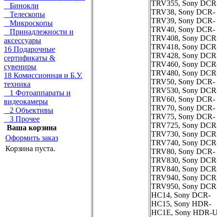
TRV355, Sony DCR
Бинокли
TRV38, Sony DCR-
Телескопы
TRV39, Sony DCR-
Микроскопы
TRV40, Sony DCR-
Принадлежности и
TRV408, Sony DCR
аксессуары
TRV418, Sony DCR
16 Подарочные
TRV428, Sony DCR
сертификаты &
TRV460, Sony DCR
сувениры
TRV480, Sony DCR
18 Комиссионная и Б.У.
TRV50, Sony DCR-
техника
TRV530, Sony DCR
1 Фотоаппараты и
TRV60, Sony DCR-
видеокамеры
TRV70, Sony DCR-
2 Объективы
TRV75, Sony DCR-
3 Прочее
TRV725, Sony DCR
Ваша корзина
TRV730, Sony DCR
Оформить заказ
TRV740, Sony DCR
Корзина пуста.
TRV80, Sony DCR-
TRV830, Sony DCR
TRV840, Sony DCR
TRV940, Sony DCR
TRV950, Sony DCR
HC14, Sony DCR-
HC15, Sony HDR-
HC1E, Sony HDR-