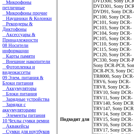
DVD300, Sony DCR
Микрофоны
DVD301, Sony DCR
петличные
DVD91, Sony DCR-
Микрофоны прочие
PC100, Sony DCR-
Наушники & Колонки
PC101, Sony DCR-
Рекордеры &
PC103, Sony DCR-
Диктофоны
PC104, Sony DCR-
Аксессуары &
PC105, Sony DCR-
Принадлежности
PC110, Sony DCR-
08 Носители
PC115, Sony DCR-
информации
PC120, Sony DCR-
Карты памяти
PC330, Sony DCR-P
Внешние накопители
Sony DCR-PC8, So
Фотопленка и
DCR-PC9, Sony DC
видеокассеты
TR8000, Sony DCR
09 Элем. питания &
TRV6, Sony DCR-
Блоки питания
TRV8, Sony DCR-
Аккумуляторы
TRV10, Sony DCR-
Блоки питания
TRV11, Sony DCR-
Зарядные устройства
TRV140, Sony DCR
Зарядки с
TRV147, Sony DCR
аккумуляторами
TRV14, Sony DCR-
Элементы питания
Подходит для
TRV15, Sony DCR-
10 Чехлы сумки ремни
TRV16, Sony DCR-
Аквакейсы
TRV17, Sony DCR-
Сумки для ноутбуков