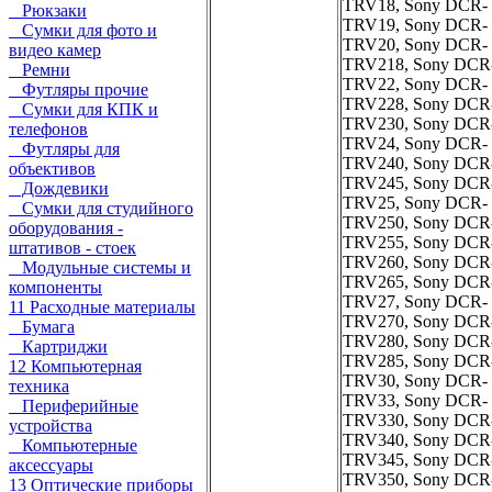
TRV18, Sony DCR-
Рюкзаки
TRV19, Sony DCR-
Сумки для фото и
TRV20, Sony DCR-
видео камер
TRV218, Sony DCR
Ремни
TRV22, Sony DCR-
Футляры прочие
TRV228, Sony DCR
Сумки для КПК и
TRV230, Sony DCR
телефонов
TRV24, Sony DCR-
Футляры для
TRV240, Sony DCR
объективов
TRV245, Sony DCR
Дождевики
TRV25, Sony DCR-
Сумки для студийного
TRV250, Sony DCR
оборудования -
TRV255, Sony DCR
штативов - стоек
TRV260, Sony DCR
Модульные системы и
TRV265, Sony DCR
компоненты
TRV27, Sony DCR-
11 Расходные материалы
TRV270, Sony DCR
Бумага
TRV280, Sony DCR
Картриджи
TRV285, Sony DCR
12 Компьютерная
TRV30, Sony DCR-
техника
TRV33, Sony DCR-
Периферийные
TRV330, Sony DCR
устройства
TRV340, Sony DCR
Компьютерные
TRV345, Sony DCR
аксессуары
TRV350, Sony DCR
13 Оптические приборы