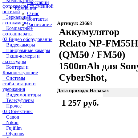
Компактные
Глоссарий
фотокамеры со сменной
Компания
оптикой
О нас
Зеркальные
Контакты
фотокамеры
Артикул: 23668
Расписание
Компактные
Аккумулятор
фотоаппараты
02 Видео оборудование
Relato NP-FM55
Видеокамеры
Панорамные камеры
(QM50 / FM50)
Экшн-камеры и
аксессуары
1500mAh для Son
Коптеры и
Комплектующие
CyberShot,
Системы
стабилизации и
удержания
Дата прихода: На заказ
Видеомониторы
Телесуфлеры
1 257 руб.
Прочее
03 Объективы
Canon
Nikon
Fujifilm
Olympus