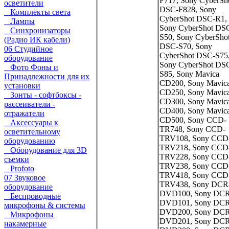
F717, Sony CyberSh
осветители
DSC-F828, Sony
Комплекты света
CyberShot DSC-R1,
Лампы
Sony CyberShot DS
Синхронизаторы
S50, Sony CyberSho
(Радио ИК кабели)
DSC-S70, Sony
06 Студийное
CyberShot DSC-S75
оборудование
Sony CyberShot DS
Фото Фоны и
S85, Sony Mavica
Принадлежности для их
CD200, Sony Mavic
установки
CD250, Sony Mavic
Зонты - софтбоксы -
CD300, Sony Mavic
рассеиватели -
CD400, Sony Mavic
отражатели
CD500, Sony CCD-
Аксессуары к
TR748, Sony CCD-
осветительному
TRV108, Sony CCD
оборудованию
TRV218, Sony CCD
Оборудование для 3D
TRV228, Sony CCD
съемки
TRV238, Sony CCD
Profoto
TRV418, Sony CCD
07 Звуковое
TRV438, Sony DCR
оборудование
DVD100, Sony DCR
Беспроводные
DVD101, Sony DCR
микрофоны & системы
DVD200, Sony DCR
Микрофоны
DVD201, Sony DCR
накамерные