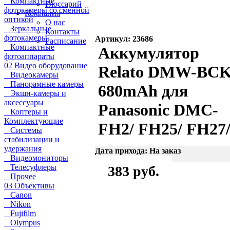
Компактные
Глоссарий
фотокамеры со сменной
Компания
оптикой
О нас
Зеркальные
Контакты
фотокамеры
Артикул: 23686
Расписание
Компактные
Аккумулятор
фотоаппараты
02 Видео оборудование
Relato DMW-BC
Видеокамеры
Панорамные камеры
680mAh для
Экшн-камеры и
аксессуары
Panasonic DMC-
Коптеры и
Комплектующие
FH2/ FH25/ FH27
Системы
стабилизации и
удержания
Дата прихода: На заказ
Видеомониторы
Телесуфлеры
383 руб.
Прочее
03 Объективы
Canon
Nikon
Fujifilm
Olympus