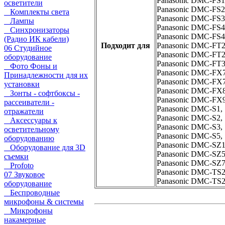
Panasonic DMC-FS1
осветители
Panasonic DMC-FS2
Комплекты света
Panasonic DMC-FS3
Лампы
Panasonic DMC-FS4
Синхронизаторы
Panasonic DMC-FS4
(Радио ИК кабели)
Подходит для
Panasonic DMC-FT2
06 Студийное
Panasonic DMC-FT2
оборудование
Panasonic DMC-FT3
Фото Фоны и
Panasonic DMC-FX7
Принадлежности для их
Panasonic DMC-FX7
установки
Panasonic DMC-FX8
Зонты - софтбоксы -
Panasonic DMC-FX9
рассеиватели -
Panasonic DMC-S1,
отражатели
Panasonic DMC-S2,
Аксессуары к
Panasonic DMC-S3,
осветительному
Panasonic DMC-S5,
оборудованию
Panasonic DMC-SZ1
Оборудование для 3D
Panasonic DMC-SZ5
съемки
Panasonic DMC-SZ7
Profoto
Panasonic DMC-TS2
07 Звуковое
Panasonic DMC-TS
оборудование
Беспроводные
микрофоны & системы
Микрофоны
накамерные