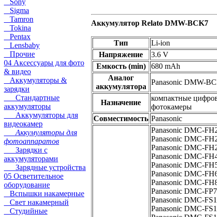
Sony
Sigma
Tamron
Аккумулятор Relato DMW-BCK7
Tokina
Pentax
Тип
Li-ion
Lensbaby
Прочие
Напряжение
3.6 V
04 Аксессуары для фото
Емкость (min)
680 mAh
& видео
Аналог
Аккумуляторы &
Panasonic DMW-B
аккумулятора
зарядки
Стандартные
компактные цифро
Назначение
аккумуляторы
фотокамеры
Аккумуляторы для
Совместимость
Panasonic
видеокамер
Panasonic DMC-FH2
Аккумуляторы для
Panasonic DMC-FH2
фотоаппаратов
Panasonic DMC-FH2
Зарядки с
Panasonic DMC-FH4
аккумуляторами
Panasonic DMC-FH5
Зарядные устройства
Panasonic DMC-FH6
05 Осветительное
Panasonic DMC-FH8
оборудование
Panasonic DMC-FP7
Вспышки накамерные
Panasonic DMC-FS1
Свет накамерный
Panasonic DMC-FS1
Студийные