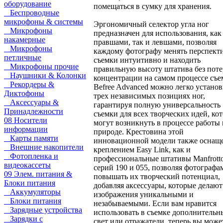
оборудование
помещаться в сумку для хранения.
Беспроводные
микрофоны & системы
Эргономичный селектор угла ног
Микрофоны
предназначен для использования, как
накамерные
правшами, так и левшами, позволяя
Микрофоны
каждому фотографу менять перспект
петличные
съемки интуитивно и находить
Микрофоны прочие
правильную высоту штатива без пот
Наушники & Колонки
концентрации на самом процессе съе
Рекордеры &
Befree Advanced можно легко установ
Диктофоны
трех независимых позициях ног,
Аксессуары &
гарантируя полную универсальность
Принадлежности
съемки для всех творческих идей, ко
08 Носители
могут возникнуть в процессе работы 
информации
природе. Крестовина этой
Карты памяти
инновационной модели также оснащ
Внешние накопители
креплением Easy Link, как и
Фотопленка и
профессиональные штативы Manfrott
видеокассеты
серий 190 и 055, позволяя фотографа
09 Элем. питания &
повышать их творческий потенциал,
Блоки питания
добавляя аксессуары, которые делают
Аккумуляторы
изображения уникальными и
Блоки питания
незабываемыми. Если вам нравится
Зарядные устройства
использовать в съемке дополнительн
Зарядки с
свет или отражатели, теперь вы може