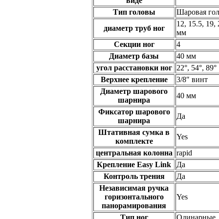
виде
Тип головы
Шаровая го
12, 15.5, 19,
диаметр труб ног
мм
Секции ног
4
Диаметр базы
40 мм
угол расстановки ног
22°, 54°, 89°
Верхнее крепление
3/8″ винт
Диаметр шарового
40 мм
шарнира
Фиксатор шарового
Да
шарнира
Штативная сумка в
Yes
комплекте
центральная колонна
rapid
Крепление Easy Link
Да
Контроль трения
Да
Независимая ручка
горизонтального
Yes
панорамирования
Тип ног
Одинарные