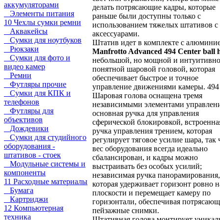
аккумуляторами
делать потрясающие кадры, которые
Элементы питания
раньше были доступны только с
10 Чехлы сумки ремни
использованием тяжелых штативов с
Аквакейсы
аксессуарами.
Сумки для ноутбуков
Штатив идет в комплекте с алюмини
Рюкзаки
Manfrotto Advanced 494 Center ball 
Сумки для фото и
небольшой, но мощной и интуитивн
видео камер
понятной шаровой головой, которая
Ремни
обеспечивает быстрое и точное
Футляры прочие
управление движениями камеры. 494
Сумки для КПК и
Шаровая голова оснащена тремя
телефонов
независимыми элементами управлени
Футляры для
основная ручка для управления
объективов
сферической блокировкой, встроенна
Дождевики
ручка управления трением, которая
Сумки для студийного
регулирует тяговое усилие шара, так 
оборудования -
вес оборудования всегда идеально
штативов - стоек
сбалансирован, и кадры можно
Модульные системы и
выстраивать без особых усилий;
компоненты
независимая ручка панорамирования,
11 Расходные материалы
которая удерживает горизонт ровно н
Бумага
плоскости и перемещает камеру по
Картриджи
горизонтали, обеспечивая потрясаю
12 Компьютерная
пейзажные снимки.
техника
Штативная голова монтирует уника