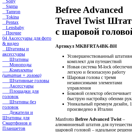
Sony
Sigma
Befree Advanced
Tamron
Tokina
Travel Twist Шта
Pentax
Lensbaby
c шаровой голово
Прочие
04 Аксессуары для фото
& видео
Артикул MKBFRTA4BK-BH
Штативы и
аксессуары
Усовершенствованный штатив
Штативы
комплект для путешествий
Моноподы
Новая система M-lock обеспечи
Комплекты
легкую и безопасную работу
(штатив + голова)
Шаровая голова с тремя
Штативные головы
независимыми элементами
Аксессуары
управления
Площадки для
Боковой селектор обеспечивает
головок
быструю настройку обеими ру
Штативы без
Уникальный премиум дизайн, 
головок
произведено в Италии
Дежатели и
Штативы для
Manfrotto
Befree Advanced Twist
–
Смартфонов и
алюминиевый штатив для путешеств
Планшетов
шаровой головой – идеальное решен