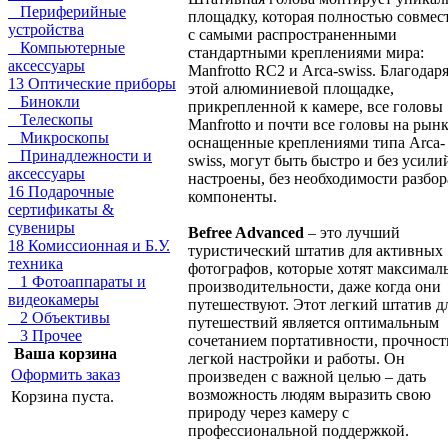
Периферийные
площадку, которая полностью совмес
устройства
с самыми распространенными
Компьютерные
стандартными креплениями мира:
аксессуары
Manfrotto RC2 и Arca-swiss. Благодар
13 Оптические приборы
этой алюминиевой площадке,
Бинокли
прикрепленной к камере, все головы
Телескопы
Manfrotto и почти все головы на рынк
Микроскопы
оснащенные креплениями типа Arca-
Принадлежности и
swiss, могут быть быстро и без усили
аксессуары
настроены, без необходимости разбор
16 Подарочные
компоненты.
сертификаты &
сувениры
Befree Advanced
– это лучший
18 Комиссионная и Б.У.
туристический штатив для активных
техника
фотографов, которые хотят максимал
1 Фотоаппараты и
производительности, даже когда они
видеокамеры
путешествуют. Этот легкий штатив д
2 Объективы
путешествий является оптимальным
3 Прочее
сочетанием портативности, прочност
Ваша корзина
легкой настройки и работы. Он
Оформить заказ
произведен с важной целью – дать
возможность людям выразить свою
Корзина пуста.
природу через камеру с
профессиональной поддержкой.