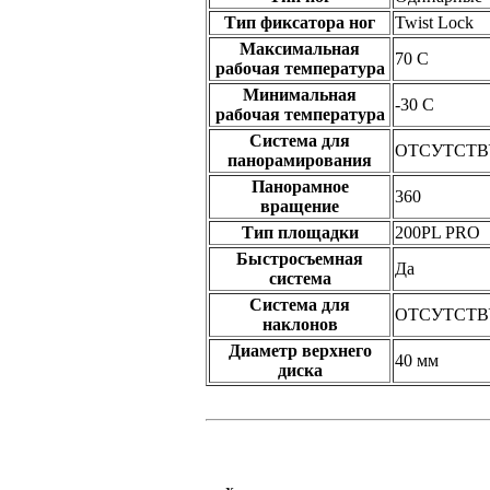
Тип фиксатора ног
Twist Lock
Максимальная
70 C
рабочая температура
Минимальная
-30 C
рабочая температура
Система для
ОТСУТСТВ
панорамирования
Панорамное
360
вращение
Тип площадки
200PL PRO
Быстросъемная
Да
система
Система для
ОТСУТСТВ
наклонов
Диаметр верхнего
40 мм
диска