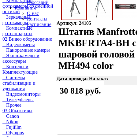
Компактные
Глоссарий
фотокамеры со сменной
Компания
оптикой
О нас
Зеркальные
Контакты
фотокамеры
Артикул: 24105
Расписание
Компактные
Штатив Manfrott
фотоаппараты
02 Видео оборудование
MKBFRTA4-BH с
Видеокамеры
Панорамные камеры
шаровой головой
Экшн-камеры и
аксессуары
MH494 color
Коптеры и
Комплектующие
Системы
Дата прихода: На заказ
стабилизации и
удержания
30 818 руб.
Видеомониторы
Телесуфлеры
Прочее
03 Объективы
Canon
Nikon
Fujifilm
Olympus