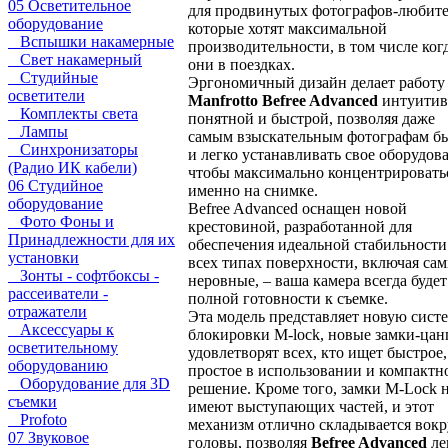
05 Осветительное
для продвинутых фотографов-любите
оборудование
которые хотят максимальной
Вспышки накамерные
производительности, в том числе ког
Свет накамерный
они в поездках.
Студийные
Эргономичный дизайн делает работу
осветители
Manfrotto Befree Advanced
интуити
Комплекты света
понятной и быстрой, позволяя даже
Лампы
самым взыскательным фотографам б
Синхронизаторы
и легко устанавливать свое оборудов
(Радио ИК кабели)
чтобы максимально концентрировать
06 Студийное
именно на снимке.
оборудование
Befree Advanced оснащен новой
Фото Фоны и
крестовиной, разработанной для
Принадлежности для их
обеспечения идеальной стабильности
установки
всех типах поверхности, включая са
Зонты - софтбоксы -
неровные, – ваша камера всегда будет
рассеиватели -
полной готовности к съемке.
отражатели
Эта модель представляет новую сист
Аксессуары к
блокировки M-lock, новые замки-цан
осветительному
удовлетворят всех, кто ищет быстрое,
оборудованию
простое в использовании и компактн
Оборудование для 3D
решение. Кроме того, замки M-Lock 
съемки
имеют выступающих частей, и этот
Profoto
механизм отлично складывается вокр
07 Звуковое
головы, позволяя
Befree Advanced
ле