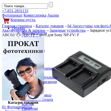
+7-831-2831133
Фотопрокат
Комиссионка
Акции
Корзина пуста.
Главная страница
Каталог товаров
04 Аксессуары для фото 
Обзоры
Аккумуляторы & зарядки
Зарядные устройства
Зарядное уст
Фотоаппараты
ABC02/ FV/ FH/ FP + авто для Sony NP-FV/ F
Объективы
Фильтры
Новости
Фото и видео
Гаджеты
Аксессуары
Слухи
Новости компании
Услуги
Прокат фототехники
Выкуп и реализация
Покупателям
Акции
Как сделать заказ
Доставка и оплата
Каталог товаров
Кредит
01 Фотоаппараты
Гарантии