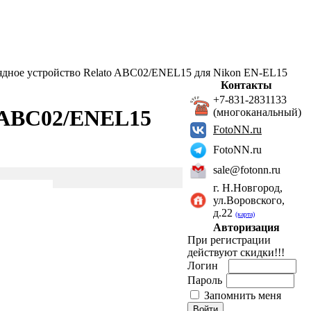
ядное устройство Relato ABC02/ENEL15 для Nikon EN-EL15
Контакты
+7-831-2831133
o ABC02/ENEL15
(многоканальный)
FotoNN.ru
FotoNN.ru
sale@fotonn.ru
г. Н.Новгород,
ул.Воровского,
д.22
(карта)
Авторизация
При регистрации
действуют скидки!!!
Логин
Пароль
Запомнить меня