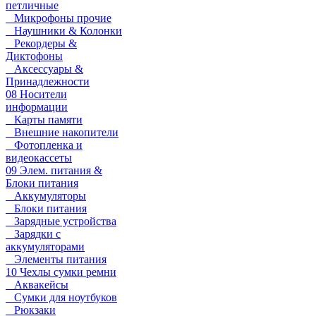
петличные
Микрофоны прочие
Наушники & Колонки
Рекордеры &
Диктофоны
Аксессуары &
Принадлежности
08 Носители
информации
Карты памяти
Внешние накопители
Фотопленка и
видеокассеты
09 Элем. питания &
Блоки питания
Аккумуляторы
Блоки питания
Зарядные устройства
Зарядки с
аккумуляторами
Элементы питания
10 Чехлы сумки ремни
Аквакейсы
Сумки для ноутбуков
Рюкзаки