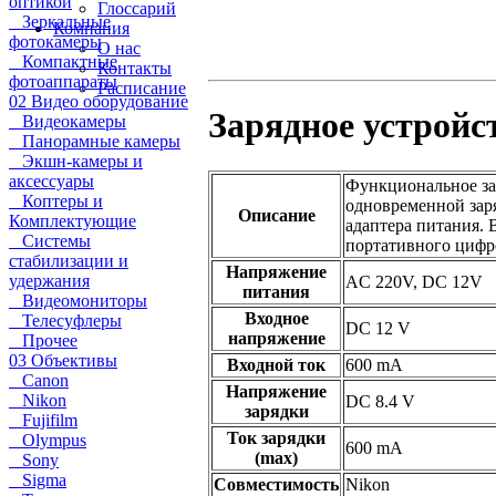
оптикой
Глоссарий
Зеркальные
Компания
фотокамеры
О нас
Компактные
Контакты
фотоаппараты
Расписание
02 Видео оборудование
Зарядное устройс
Видеокамеры
Панорамные камеры
Экшн-камеры и
аксессуары
Функциональное за
Коптеры и
одновременной заря
Описание
Комплектующие
адаптера питания. 
Системы
портативного цифр
стабилизации и
Напряжение
удержания
AC 220V, DC 12V
питания
Видеомониторы
Входное
Телесуфлеры
DC 12 V
напряжение
Прочее
03 Объективы
Входной ток
600 mA
Canon
Напряжение
Nikon
DC 8.4 V
зарядки
Fujifilm
Ток зарядки
Olympus
600 mA
(max)
Sony
Sigma
Совместимость
Nikon