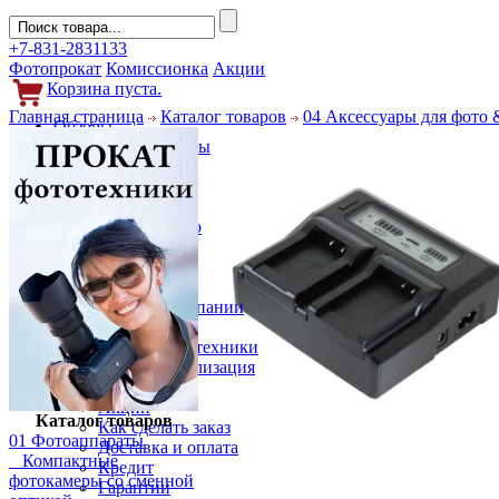
+7-831-2831133
Фотопрокат
Комиссионка
Акции
Корзина пуста.
Главная страница
Каталог товаров
04 Аксессуары для фото 
Обзоры
Фотоаппараты
Объективы
Фильтры
Новости
Фото и видео
Гаджеты
Аксессуары
Слухи
Новости компании
Услуги
Прокат фототехники
Выкуп и реализация
Покупателям
Акции
Каталог товаров
Как сделать заказ
01 Фотоаппараты
Доставка и оплата
Компактные
Кредит
фотокамеры со сменной
Гарантии