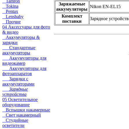
Tamron
Заряжаемые
Tokina
Nikon EN-EL15
аккумуляторы
Pentax
Комплект
Lensbaby
Зарядное устройств
поставки
Прочие
04 Аксессуары для фото
& видео
Аккумуляторы &
зарядки
Стандартные
аккумуляторы
Аккумуляторы для
видеокамер
Аккумуляторы для
фотоаппаратов
Зарядки с
аккумуляторами
Зарядные
устройства
05 Осветительное
оборудование
Вспышки накамерные
Свет накамерный
Студийные
осветители