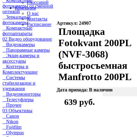
Компактные
Глоссарий
фотокамеры со сменной
Компания
оптикой
О нас
Зеркальные
Контакты
фотокамеры
Артикул: 24907
Расписание
Компактные
Площадка
фотоаппараты
02 Видео оборудование
Fotokvant 200PL
Видеокамеры
Панорамные камеры
(NVF-3068)
Экшн-камеры и
аксессуары
быстросъемная
Коптеры и
Комплектующие
Manfrotto 200PL
Системы
стабилизации и
удержания
Дата прихода: В наличии
Видеомониторы
Телесуфлеры
639 руб.
Прочее
03 Объективы
Canon
Nikon
Fujifilm
Olympus