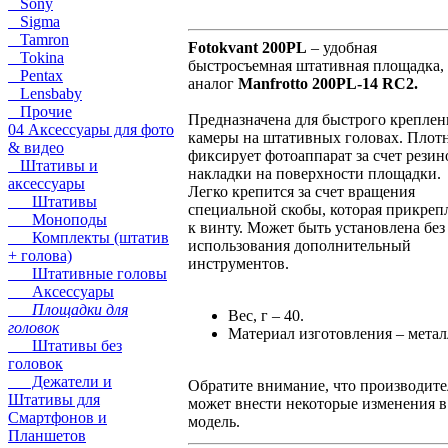
Sony
Sigma
Tamron
Fotokvant 200PL
– удобная
Tokina
быстросъемная штативная площадка,
Pentax
аналог
Manfrotto 200PL-14 RC2.
Lensbaby
Прочие
Предназначена для быстрого креплен
04 Аксессуары для фото
камеры на штативных головах. Плот
& видео
фиксирует фотоаппарат за счет рези
Штативы и
накладки на поверхности площадки.
аксессуары
Легко крепится за счет вращения
Штативы
специальной скобы, которая прикреп
Моноподы
к винту. Может быть установлена без
Комплекты (штатив
использования дополнительный
+ голова)
инструментов.
Штативные головы
Аксессуары
Площадки для
Вес, г – 40.
головок
Материал изготовления – метал
Штативы без
головок
Дежатели и
Обратите внимание, что производите
Штативы для
может внести некоторые изменения в
Смартфонов и
модель.
Планшетов