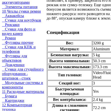
позволяет, к примеру, закрепить его н
аккумуляторами
рюкзак или сумку-тележку. Еще одн
Элементы питания
бонусом является возможность съемк
10 Чехлы сумки ремни
нижнего ракурса: ноги разводятся на
Аквакейсы
до 88°, опуская камеру ближе к земле
Сумки для ноутбуков
Рюкзаки
Сумки для фото и
Спецификация
видео камер
Ремни
Футляры прочие
Вес:
3200 g
Сумки для КПК и
Материал:
Aluminum
телефонов
Безопасная нагрузка:
5 kg
Футляры для
объективов
Высота минимальная:
50.3 cm
Дождевики
Высота максимальная:
173.3 cm
Сумки для студийного
Video/Flui
оборудования -
Тип головки:
Head
штативов - стоек
Модульные системы и
Секций ног:
3
компоненты
Быстросъемная
Yes
11 Расходные материалы
площадка:
Бумага
Вес контрбаланса:
2.4 kg
Картриджи
12 Компьютерная
Длина в сложенном
72.2 cm
техника
состоянии: