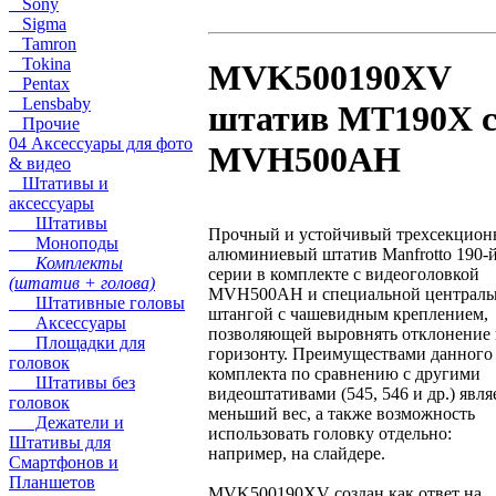
Sony
Sigma
Tamron
Tokina
MVK500190XV
Pentax
Lensbaby
штатив MT190Х 
Прочие
04 Аксессуары для фото
MVH500AH
& видео
Штативы и
аксессуары
Штативы
Прочный и устойчивый трехсекцио
Моноподы
алюминиевый штатив Manfrotto 190-
Комплекты
серии в комплекте с видеоголовкой
(штатив + голова)
MVH500AH и специальной централь
Штативные головы
штангой с чашевидным креплением,
Аксессуары
позволяющей выровнять отклонение
Площадки для
горизонту. Преимуществами данного
головок
комплекта по сравнению с другими
Штативы без
видеоштативами (545, 546 и др.) явля
головок
меньший вес, а также возможность
Дежатели и
использовать головку отдельно:
Штативы для
например, на слайдере.
Смартфонов и
Планшетов
MVK500190XV создан как ответ на