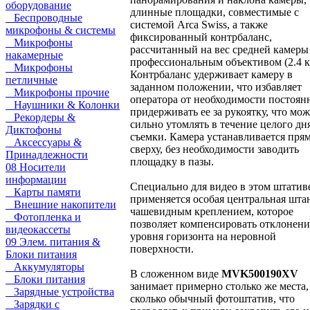
оборудование
длинные площадки, совместимые с
Беспроводные
системой Arca Swiss, а также
микрофоны & системы
фиксированный контрбаланс,
Микрофоны
рассчитанный на вес средней камеры
накамерные
профессиональным объективом (2.4 к
Микрофоны
Контрбаланс удерживает камеру в
петличные
заданном положении, что избавляет
Микрофоны прочие
оператора от необходимости постоян
Наушники & Колонки
придерживать ее за рукоятку, что мож
Рекордеры &
сильно утомлять в течение целого дн
Диктофоны
съемки. Камера устанавливается пря
Аксессуары &
сверху, без необходимости заводить
Принадлежности
площадку в пазы.
08 Носители
информации
Специально для видео в этом штатив
Карты памяти
применяется особая центральная штан
Внешние накопители
чашевидным креплением, которое
Фотопленка и
позволяет компенсировать отклонени
видеокассеты
уровня горизонта на неровной
09 Элем. питания &
поверхности.
Блоки питания
Аккумуляторы
В сложенном виде
MVK500190XV
Блоки питания
занимает примерно столько же места,
Зарядные устройства
сколько обычный фотоштатив, что
Зарядки с