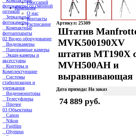
Компактные
Глоссарий
фотокамеры со сменной
Компания
оптикой
О нас
Зеркальные
Контакты
фотокамеры
Артикул: 25309
Расписание
Компактные
Штатив Manfrott
фотоаппараты
02 Видео оборудование
MVK500190XV
Видеокамеры
Панорамные камеры
штатив MT190Х 
Экшн-камеры и
аксессуары
MVH500AH и
Коптеры и
Комплектующие
выравнивающая
Системы
стабилизации и
удержания
Дата прихода: На заказ
Видеомониторы
Телесуфлеры
74 889 руб.
Прочее
03 Объективы
Canon
Nikon
Fujifilm
Olympus