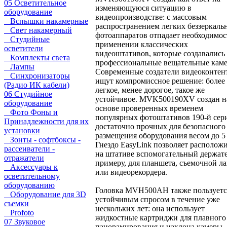
05 Осветительное
изменяющуюся ситуацию в
оборудование
видеопроизводстве: с массовым
Вспышки накамерные
распространением легких беззеркаль
Свет накамерный
фотоаппаратов отпадает необходимос
Студийные
применении классических
осветители
видеоштативов, которые создавались
Комплекты света
профессиональные вещательные кам
Лампы
Современные создатели видеоконтен
Синхронизаторы
ищут компромиссное решение: более
(Радио ИК кабели)
легкое, менее дорогое, такое же
06 Студийное
устойчивое. MVK500190XV создан н
оборудование
основе проверенных временем
Фото Фоны и
популярных фотоштативов 190-й сер
Принадлежности для их
достаточно прочных для безопасного
установки
размещения оборудования весом до 5 
Зонты - софтбоксы -
Гнездо EasyLink позволяет располож
рассеиватели -
на штативе вспомогательный держате
отражатели
примеру, для планшета, съемочной л
Аксессуары к
или видеорекордера.
осветительному
оборудованию
Головка MVH500AH также пользуетс
Оборудование для 3D
устойчивым спросом в течение уже
съемки
нескольких лет: она использует
Profoto
жидкостные картриджи для плавного
07 Звуковое
панорамирования и наклона камеры,