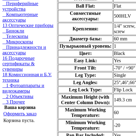
Периферийные
Ball Flat:
Flat
устройства
Совместимые
Компьютерные
500HLV
аксессуары:
аксессуары
13 Оптические приборы
1/4″ screw,
Крепления:
Бинокли
screw
Телескопы
Диаметр базы:
60 mm
Микроскопы
Пузырьковый уровень:
1
Принадлежности и
аксессуары
Цвет:
Black
16 Подарочные
Easy Link:
Yes
сертификаты &
Front Tilt:
-70° / +90°
сувениры
18 Комиссионная и Б.У.
Leg Type:
Single
техника
Leg Angles:
25°,46°,66
1 Фотоаппараты и
Leg Lock Type:
Flip Lock
видеокамеры
2 Объективы
Maximum Height (with
149.3 cm
3 Прочее
Center Column Down):
Ваша корзина
Maximum Working
60
Оформить заказ
Temperature:
Корзина пуста.
Minimum Working
-20
Temperature:
Pan Bar Included:
Yes