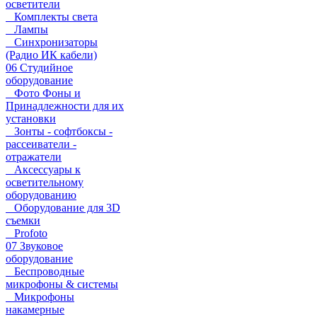
осветители
Комплекты света
Лампы
Синхронизаторы
(Радио ИК кабели)
06 Студийное
оборудование
Фото Фоны и
Принадлежности для их
установки
Зонты - софтбоксы -
рассеиватели -
отражатели
Аксессуары к
осветительному
оборудованию
Оборудование для 3D
съемки
Profoto
07 Звуковое
оборудование
Беспроводные
микрофоны & системы
Микрофоны
накамерные