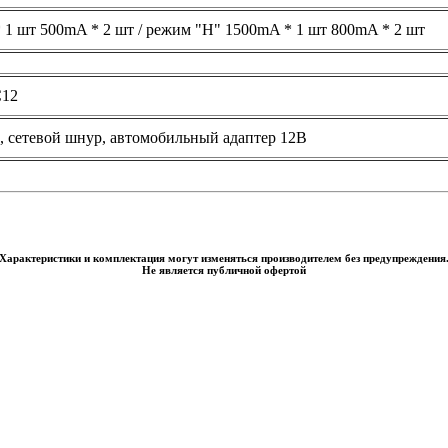
 1 шт 500mA * 2 шт / режим "H" 1500mA * 1 шт 800mA * 2 шт
C12
, сетевой шнур, автомобильный адаптер 12В
Характеристики и комплектация могут изменяться производителем без предупреждения
Не является публичной офертой