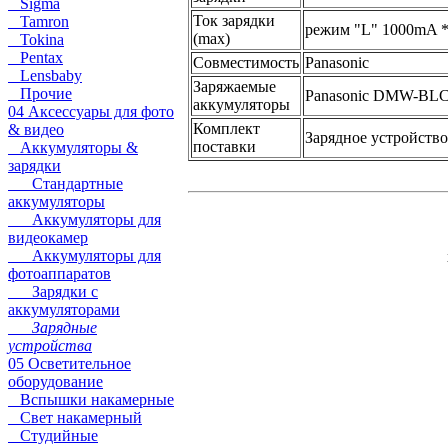
Sigma
Ток зарядки
Tamron
режим "L" 1000mA *
(max)
Tokina
Pentax
Совместимость
Panasonic
Lensbaby
Заряжаемые
Прочие
Panasonic DMW-BL
аккумуляторы
04 Аксессуары для фото
Комплект
& видео
Зарядное устройство
поставки
Аккумуляторы &
зарядки
Стандартные
аккумуляторы
Аккумуляторы для
видеокамер
Аккумуляторы для
фотоаппаратов
Зарядки с
аккумуляторами
Зарядные
устройства
05 Осветительное
оборудование
Вспышки накамерные
Свет накамерный
Студийные