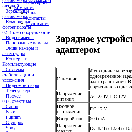
фотокамеры со сменной
Глоссарий
оптикой
Компания
Зеркальные
О нас
фотокамеры
Контакты
Компактные
Расписание
фотоаппараты
02 Видео оборудование
Зарядное устройс
Видеокамеры
Панорамные камеры
адаптером
Экшн-камеры и
аксессуары
Коптеры и
Комплектующие
Системы
Функциональное зар
стабилизации и
одновременной заряд
Описание
удержания
адаптера питания. В
Видеомониторы
портативного цифро
Телесуфлеры
Напряжение
Прочее
AC 220V, DC 12V
питания
03 Объективы
Входное
Canon
DC 12 V
напряжение
Nikon
Fujifilm
Входной ток
600 mA
Olympus
Напряжение
Sony
DC 8.4В / 12.6В / 16
зарядки