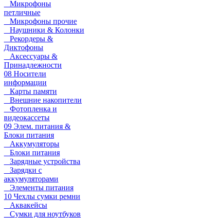
Микрофоны
петличные
Микрофоны прочие
Наушники & Колонки
Рекордеры &
Диктофоны
Аксессуары &
Принадлежности
08 Носители
информации
Карты памяти
Внешние накопители
Фотопленка и
видеокассеты
09 Элем. питания &
Блоки питания
Аккумуляторы
Блоки питания
Зарядные устройства
Зарядки с
аккумуляторами
Элементы питания
10 Чехлы сумки ремни
Аквакейсы
Сумки для ноутбуков