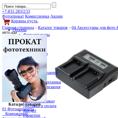
+7-831-2831133
Фотопрокат
Комиссионка
Акции
Корзина пуста.
Главная страница
Каталог товаров
04 Аксессуары для фото 
Обзоры
авто.ада
Фотоаппараты
Объективы
Фильтры
Новости
Фото и видео
Гаджеты
Аксессуары
Слухи
Новости компании
Услуги
Прокат фототехники
Выкуп и реализация
Покупателям
Акции
Как сделать заказ
Каталог товаров
Доставка и оплата
01 Фотоаппараты
Кредит
Компактные
Гарантии