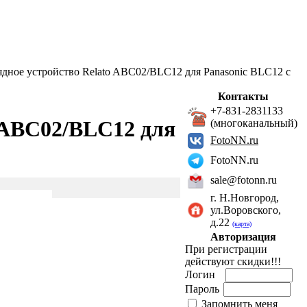
дное устройство Relato ABC02/BLC12 для Panasonic BLC12 с
Контакты
+7-831-2831133
o ABC02/BLC12 для
(многоканальный)
FotoNN.ru
FotoNN.ru
sale@fotonn.ru
г. Н.Новгород,
ул.Воровского,
д.22
(карта)
Авторизация
При регистрации
действуют скидки!!!
Логин
Пароль
Запомнить меня