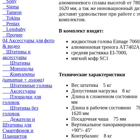
Sony
алюминиевого сплава высотой от 780
Sigma
1620 мм, а так же инновационный ди
Tamron
доставят удовольствие при работе с 
Tokina
комплектом.
Pentax
Lensbaby
В комплект входят:
Прочие
04 Аксессуары для фото
жидкостная голова Eimage 7060
& видео
алюминиевая тренога АТ7402A
Штативы и
средняя растяжка EI-7000,
аксессуары
мягкий кофр SC1
Штативы
Моноподы
Комплекты
Технические характеристики
(штатив + голова)
Вес штатива 5 кг
Штативные головы
Допустимая нагрузка 8 кг
Аксессуары
Длина в сложенном состоянии
Площадки для
мм
головок
Длина в рабочем состоянии 7
Штативы без
1620 мм
головок
Посадочная чаша 75 мм
Дежатели и
Вертикальное панорамирован
Штативы для
+90°/- 45°
Смартфонов и
Контрбаланс 8 кг
Планшетов