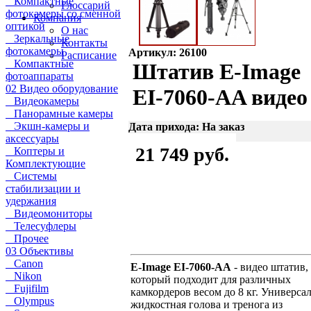
Компактные
Глоссарий
фотокамеры со сменной
Компания
оптикой
О нас
Зеркальные
Контакты
фотокамеры
Артикул: 26100
Расписание
Компактные
Штатив E-Image
фотоаппараты
02 Видео оборудование
EI-7060-AA видео
Видеокамеры
Панорамные камеры
Экшн-камеры и
Дата прихода: На заказ
аксессуары
21 749 руб.
Коптеры и
Комплектующие
Системы
стабилизации и
удержания
Видеомониторы
Телесуфлеры
Прочее
03 Объективы
Canon
E-Image EI-7060-AA
- видео штатив,
Nikon
который подходит для различных
Fujifilm
камкордеров весом до 8 кг. Универса
Olympus
жидкостная голова и тренога из