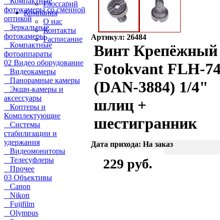
Компактные
Глоссарий
фотокамеры со сменной
Компания
оптикой
О нас
Зеркальные
Контакты
фотокамеры
Артикул: 26484
Расписание
Компактные
Винт Крепёжный
фотоаппараты
02 Видео оборудование
Fotokvant FLH-7
Видеокамеры
Панорамные камеры
(DAN-3884) 1/4"
Экшн-камеры и
аксессуары
шлиц +
Коптеры и
Комплектующие
шестигранник
Системы
стабилизации и
удержания
Дата прихода: На заказ
Видеомониторы
Телесуфлеры
229 руб.
Прочее
03 Объективы
Canon
Nikon
Fujifilm
Olympus