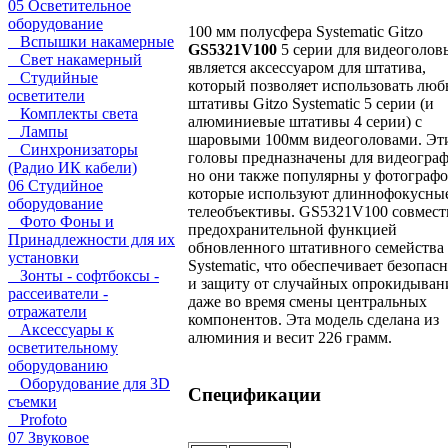
05 Осветительное
оборудование
100 мм полусфера Systematic Gitzo
Вспышки накамерные
GS5321V100
5 серии для видеоголов
Свет накамерный
является аксессуаром для штатива,
Студийные
который позволяет использовать люб
осветители
штативы Gitzo Systematic 5 серии (и
Комплекты света
алюминиевые штативы 4 серии) с
Лампы
шаровыми 100мм видеоголовами. Эт
Синхронизаторы
головы предназначены для видеогра
(Радио ИК кабели)
но они также популярны у фотографо
06 Студийное
которые используют длиннофокусны
оборудование
телеобъективы. GS5321V100 совмест
Фото Фоны и
предохранительной функцией
Принадлежности для их
обновленного штативного семейства
установки
Systematic, что обеспечивает безопас
Зонты - софтбоксы -
и защиту от случайных опрокидыван
рассеиватели -
даже во время смены центральных
отражатели
компонентов. Эта модель сделана из
Аксессуары к
алюминия и весит 226 грамм.
осветительному
оборудованию
Оборудование для 3D
Спецификации
съемки
Profoto
07 Звуковое