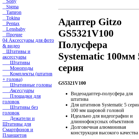
Sony
Sigma
Tamron
Tokina
Адаптер Gitzo
Pentax
Lensbaby
GS5321V100
Прочие
04 Аксессуары для фото
Полусфера
& видео
Штативы и
Systematic 100мм 
аксессуары
Штативы
серия
Моноподы
Комплекты (штатив
+ голова)
GS5321V100
Штативные головы
Аксессуары
Видеоадаптер-полусфера для
Площадки для
штатива
головок
Для штативов Systematic 5 сери
Штативы без
100 мм шаровой головой
головок
Идеально для видеографии и
Дежатели и
длиннофокусных объективов
Штативы для
Долговечная алюминивая
Смартфонов и
конструкция высокого качества
Планшетов