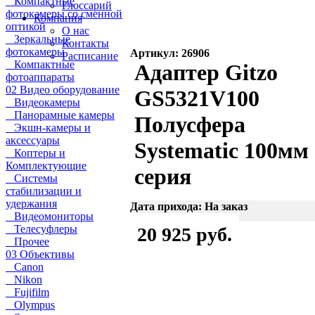
Компактные
Глоссарий
фотокамеры со сменной
Компания
оптикой
О нас
Зеркальные
Контакты
фотокамеры
Артикул: 26906
Расписание
Компактные
Адаптер Gitzo
фотоаппараты
02 Видео оборудование
GS5321V100
Видеокамеры
Панорамные камеры
Полусфера
Экшн-камеры и
аксессуары
Systematic 100мм
Коптеры и
Комплектующие
серия
Системы
стабилизации и
удержания
Дата прихода: На заказ
Видеомониторы
Телесуфлеры
20 925 руб.
Прочее
03 Объективы
Canon
Nikon
Fujifilm
Olympus