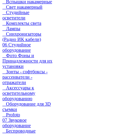
Вспышки накамерные
Свет накамерный
Студийные
осветители
Комплекты света
Лампы
Синхронизаторы
(Радио ИК кабели)
06 Студийное
оборудование
Фото Фоны и
Принадлежности для их
установки
Зонты - софтбоксы -
рассеиватели -
отражатели
Аксессуары к
осветительному
оборудованию
Оборудование для 3D
съемки
Profoto
07 Звуковое
оборудование
Беспроводные