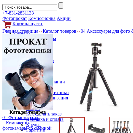
+7-831-2831133
Фотопрокат
Комиссионка
Акции
Корзина пуста.
Главная страница
Каталог товаров
04 Аксессуары для фото 
Обзоры
Фотоаппараты
Объективы
Фильтры
Новости
Фото и видео
Гаджеты
Аксессуары
Слухи
Новости компании
Услуги
Прокат фототехники
Выкуп и реализация
Покупателям
Акции
Каталог товаров
Как сделать заказ
01 Фотоаппараты
Доставка и оплата
Компактные
Кредит
фотокамеры со сменной
Гарантии