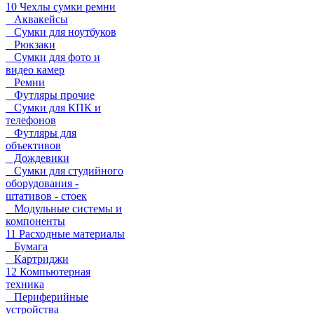
10 Чехлы сумки ремни
Аквакейсы
Сумки для ноутбуков
Рюкзаки
Сумки для фото и
видео камер
Ремни
Футляры прочие
Сумки для КПК и
телефонов
Футляры для
объективов
Дождевики
Сумки для студийного
оборудования -
штативов - стоек
Модульные системы и
компоненты
11 Расходные материалы
Бумага
Картриджи
12 Компьютерная
техника
Периферийные
устройства