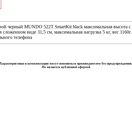
й черный MUNDO 522T SmartKit black максимальная высота с
в сложенном виде 31,5 см, максимальная нагрузка 5 кг, вес 1160г
льного телефона
Характеристики и комплектация могут изменяться производителем без предупреждения
Не является публичной офертой