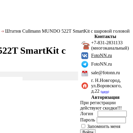
Штатив Cullmann MUNDO 522T SmartKit с шаровой головой
Контакты
+7-831-2831133
2T SmartKit с
(многоканальный)
FotoNN.ru
FotoNN.ru
sale@fotonn.ru
г. Н.Новгород,
ул.Воровского,
д.22
(карта)
Авторизация
При регистрации
действуют скидки!!!
Логин
Пароль
Запомнить меня