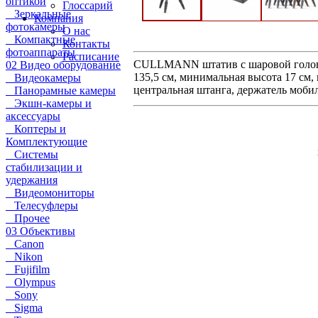
оптикой
Глоссарий
Зеркальные
Компания
фотокамеры
О нас
Компактные
Контакты
фотоаппараты
Расписание
CULLMANN штатив с шаровой голово
02 Видео оборудование
135,5 см, минимальная высота 17 см, 
Видеокамеры
центральная штанга, держатель моби
Панорамные камеры
Экшн-камеры и
аксессуары
Коптеры и
Комплектующие
Системы
стабилизации и
удержания
Видеомониторы
Телесуфлеры
Прочее
03 Объективы
Canon
Nikon
Fujifilm
Olympus
Sony
Sigma