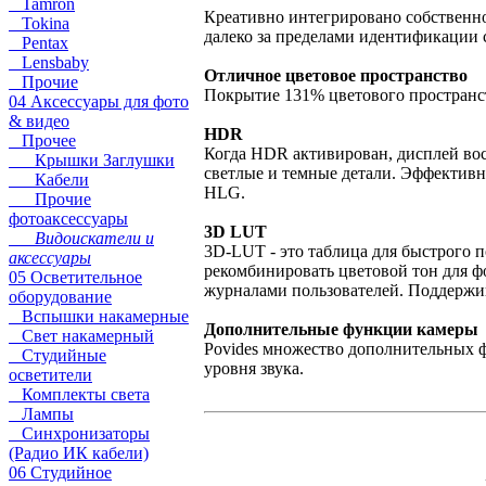
Tamron
Креативно интегрировано собственное
Tokina
далеко за пределами идентификации 
Pentax
Lensbaby
Отличное цветовое пространство
Прочие
Покрытие 131% цветового пространств
04 Аксессуары для фото
& видео
HDR
Прочее
Когда HDR активирован, дисплей вос
Крышки Заглушки
светлые и темные детали. Эффективно
Кабели
HLG.
Прочие
фотоаксессуары
3D LUT
Видоискатели и
3D-LUT - это таблица для быстрого 
аксессуары
рекомбинировать цветовой тон для 
05 Осветительное
журналами пользователей. Поддержив
оборудование
Вспышки накамерные
Дополнительные функции камеры
Свет накамерный
Povides множество дополнительных ф
Студийные
уровня звука.
осветители
Комплекты света
Лампы
Синхронизаторы
(Радио ИК кабели)
06 Студийное