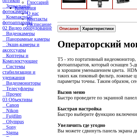
оптикой
Глоссарий
Зеркальные
Компания
фотокамеры
О нас
Компактные
Контакты
фотоаппараты
Расписание
02 Видео оборудование
Описание
Характеристики
Видеокамеры
Панорамные камеры
Операторский мон
Экшн-камеры и
аксессуары
Коптеры и
T5 - это портативный видеомонитор
Комплектующие
фотоаппаратов, который оснащен 5-
Системы
и хорошим уменьшением цвета. HDMI 
стабилизации и
таких как пиковый фильтр, ложные ц
удержания
параметры точны. Таким образом, с
Видеомониторы
Телесуфлеры
Вызов меню
Прочее
Быстро проведите по экранной панели
03 Объективы
Canon
Быстрая настройка
Nikon
Быстро выберите функцию включения
Fujifilm
Olympus
Увеличить где угодно
Sony
Вы можете сдвинуть панель экрана дв
Sigma