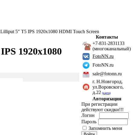
illiput 5" T5 IPS 1920x1080 HDMI Touch Screen
Контакты
+7-831-2831133
 IPS 1920x1080
(многоканальный)
FotoNN.ru
FotoNN.ru
sale@fotonn.ru
г. Н.Новгород,
ул.Воровского,
д.22
(карта)
Авторизация
При регистрации
действуют скидки!!!
Логин
Пароль
Запомнить меня