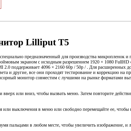
итор Lilliput T5
, специально предназначенный для производства микропленок и
дюймовым экраном с исходным разрешением 1920 × 1080 FullHD 
2.0 поддерживает 4096 × 2160 60p / 50p / . Для расширенных 
вета и другие, все они проходят тестирование и коррекцию на 
енсорный монитор совместим с лучшими на рынке форматами вы
 вверх или вниз, чтобы вызвать меню. Затем повторите действи
 или выключения в меню или свободно перемещайте ее, чтобы н
умя пальцами в любом месте, чтобы увеличить изображение, и л