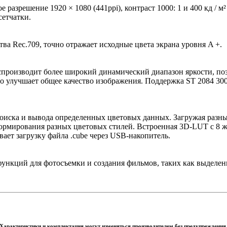
 разрешение 1920 × 1080 (441ppi), контраст 1000: 1 и 400 кд / 
сетчатки.
а Rec.709, точно отражает исходные цвета экрана уровня A +.
производит более широкий динамический диапазон яркости, позв
 улучшает общее качество изображения. Поддержка ST 2084 300 /
поиска и вывода определенных цветовых данных. Загружая разн
формирования разных цветовых стилей. Встроенная 3D-LUT с 8 
ает загрузку файла .cube через USB-накопитель.
ункций для фотосъемки и создания фильмов, таких как выделен
Характеристики и комплектация могут изменяться производителем без предупреждения