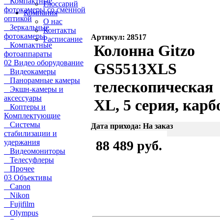
Компактные
Глоссарий
фотокамеры со сменной
Компания
оптикой
О нас
Зеркальные
Контакты
фотокамеры
Артикул: 28517
Расписание
Компактные
Колонна Gitzo
фотоаппараты
02 Видео оборудование
GS5513XLS
Видеокамеры
Панорамные камеры
телескопическая
Экшн-камеры и
аксессуары
XL, 5 серия, карб
Коптеры и
Комплектующие
Системы
Дата прихода: На заказ
стабилизации и
удержания
88 489 руб.
Видеомониторы
Телесуфлеры
Прочее
03 Объективы
Canon
Nikon
Fujifilm
Olympus