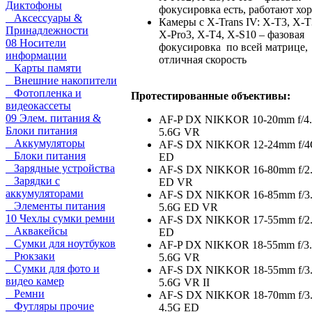
Диктофоны
фокусировка есть, работают хо
Аксессуары &
Камеры с X-Trans IV: X-T3, X-T
Принадлежности
X-Pro3, X-T4, X-S10 – фазовая
08 Носители
фокусировка по всей матрице,
информации
отличная скорость
Карты памяти
Внешние накопители
Фотопленка и
Протестированные объективы:
видеокассеты
09 Элем. питания &
AF-P DX NIKKOR 10-20mm f/4.
Блоки питания
5.6G VR
Аккумуляторы
AF-S DX NIKKOR 12-24mm f/
Блоки питания
ED
Зарядные устройства
AF-S DX NIKKOR 16-80mm f/2.
Зарядки с
ED VR
аккумуляторами
AF-S DX NIKKOR 16-85mm f/3.
Элементы питания
5.6G ED VR
10 Чехлы сумки ремни
AF-S DX NIKKOR 17-55mm f/2
Аквакейсы
ED
Сумки для ноутбуков
AF-P DX NIKKOR 18-55mm f/3.
Рюкзаки
5.6G VR
Сумки для фото и
AF-S DX NIKKOR 18-55mm f/3.
видео камер
5.6G VR II
Ремни
AF-S DX NIKKOR 18-70mm f/3.
Футляры прочие
4.5G ED