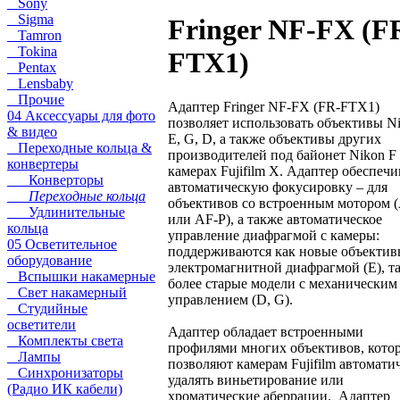
Sony
Sigma
Fringer NF-FX (F
Tamron
Tokina
FTX1)
Pentax
Lensbaby
Прочие
Адаптер Fringer NF-FX (FR-FTX1)
04 Аксессуары для фото
позволяет использовать объективы N
& видео
E, G, D, а также объективы других
Переходные кольца &
производителей под байонет Nikon F
конвертеры
камерах Fujifilm X. Адаптер обеспечи
Конверторы
автоматическую фокусировку – для
Переходные кольца
объективов со встроенным мотором 
Удлинительные
или AF-P), а также автоматическое
кольца
управление диафрагмой с камеры:
05 Осветительное
поддерживаются как новые объектив
оборудование
электромагнитной диафрагмой (E), та
Вспышки накамерные
более старые модели с механическим
Свет накамерный
управлением (D, G).
Студийные
осветители
Адаптер обладает встроенными
Комплекты света
профилями многих объективов, кото
Лампы
позволяют камерам Fujifilm автомати
Синхронизаторы
удалять виньетирование или
(Радио ИК кабели)
хроматические аберрации. Адаптер