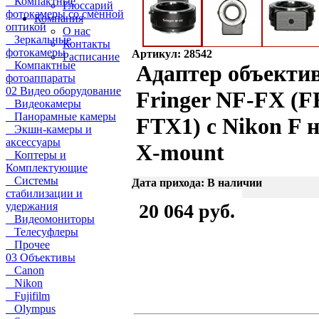
Компактные
Глоссарий
фотокамеры со сменной
Компания
оптикой
О нас
Зеркальные
Контакты
фотокамеры
Артикул: 28542
Расписание
Компактные
Адаптер объекти
фотоаппараты
02 Видео оборудование
Fringer NF-FX (F
Видеокамеры
Панорамные камеры
FTX1) с Nikon F 
Экшн-камеры и
аксессуары
X-mount
Коптеры и
Комплектующие
Системы
Дата прихода: В наличии
стабилизации и
удержания
20 064 руб.
Видеомониторы
Телесуфлеры
Прочее
03 Объективы
Canon
Nikon
Fujifilm
Olympus