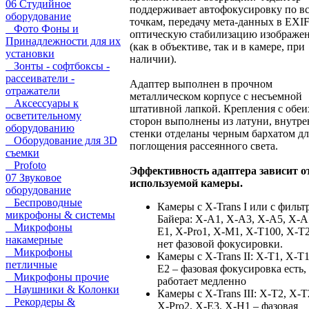
06 Студийное
поддерживает автофокусировку по в
оборудование
точкам, передачу мета-данных в EXIF
Фото Фоны и
оптическую стабилизацию изображе
Принадлежности для их
(как в объективе, так и в камере, при
установки
наличии).
Зонты - софтбоксы -
рассеиватели -
Адаптер выполнен в прочном
отражатели
металлическом корпусе с несъемной
Аксессуары к
штативной лапкой. Крепления с обеи
осветительному
сторон выполнены из латуни, внутр
оборудованию
стенки отделаны черным бархатом дл
Оборудование для 3D
поглощения рассеянного света.
съемки
Profoto
Эффективность адаптера зависит о
07 Звуковое
используемой камеры.
оборудование
Беспроводные
Камеры с X-Trans I или с фильт
микрофоны & системы
Байера: X-A1, X-A3, X-A5, X-A
Микрофоны
E1, X-Pro1, X-M1, X-T100, X-T
накамерные
нет фазовой фокусировки.
Микрофоны
Камеры с X-Trans II: X-T1, X-T1
петличные
E2 – фазовая фокусировка есть,
Микрофоны прочие
работает медленно
Наушники & Колонки
Камеры с X-Trans III: X-T2, X-T
Рекордеры &
X-Pro2, X-E3, X-H1 – фазовая