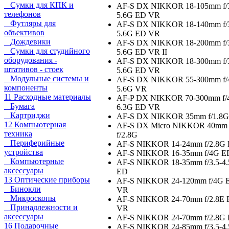
Сумки для КПК и
AF-S DX NIKKOR 18-105mm f/3
телефонов
5.6G ED VR
Футляры для
AF-S DX NIKKOR 18-140mm f/3
объективов
5.6G ED VR
Дождевики
AF-S DX NIKKOR 18-200mm f/3
Сумки для студийного
5.6G ED VR II
оборудования -
AF-S DX NIKKOR 18-300mm f/3
штативов - стоек
5.6G ED VR
Модульные системы и
AF-S DX NIKKOR 55-300mm f/4
компоненты
5.6G VR
11 Расходные материалы
AF-P DX NIKKOR 70-300mm f/4
Бумага
6.3G ED VR
Картриджи
AF-S DX NIKKOR 35mm f/1.8G
12 Компьютерная
AF-S DX Micro NIKKOR 40mm
техника
f/2.8G
Периферийные
AF-S NIKKOR 14-24mm f/2.8G
устройства
AF-S NIKKOR 16-35mm f/4G 
Компьютерные
AF-S NIKKOR 18-35mm f/3.5-4
аксессуары
ED
13 Оптические приборы
AF-S NIKKOR 24-120mm f/4G 
Бинокли
VR
Микроскопы
AF-S NIKKOR 24-70mm f/2.8E
Принадлежности и
VR
аксессуары
AF-S NIKKOR 24-70mm f/2.8G
16 Подарочные
AF-S NIKKOR 24-85mm f/3.5-4