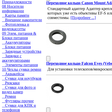
Принадлежности
Переходное кольцо Canon Mount Ad
08 Носители
Стандартный адаптер Адаптер крепл
информации
которых уже есть объективы EF-S ил
Карты памяти
совместимы.
[Подробнее ...]
Внешние накопители
Фотопленка и
видеокассеты
09 Элем. питания &
Блоки питания
Аккумуляторы
Блоки питания
Зарядные устройства
Зарядки с
аккумуляторами
Переходное кольцо Falcon Eyes (Veb
Элементы питания
Для установки телескопов/микроско
10 Чехлы сумки ремни
Аквакейсы
Сумки для ноутбуков
Рюкзаки
Сумки для фото и
видео камер
Ремни
Футляры прочие
Сумки для КПК и
телефонов