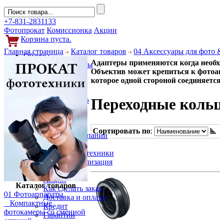
+7-831-2831133
Фотопрокат
Комиссионка
Акции
Корзина пуста.
Главная страница
Каталог товаров
04 Аксессуары для фото 
Обзоры
Адаптеры применяются когда необхо
Фотоаппараты
Объектив может крепиться к фотоа
Объективы
которое одной стороной соединяется
Фильтры
Новости
Переходные коль
Фото и видео
Гаджеты
Аксессуары
Слухи
Сортировать по
:
Новости компании
Услуги
Прокат фототехники
Выкуп и реализация
Покупателям
Акции
Каталог товаров
Как сделать заказ
01 Фотоаппараты
Доставка и оплата
Компактные
Кредит
фотокамеры со сменной
Гарантии