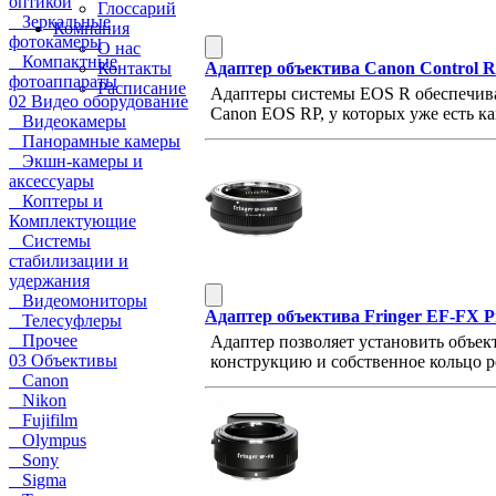
оптикой
Глоссарий
Зеркальные
Компания
фотокамеры
О нас
Компактные
Адаптер объектива Canon Control 
Контакты
фотоаппараты
Расписание
Адаптеры системы EOS R обеспечива
02 Видео оборудование
Canon EOS RP, у которых уже есть 
Видеокамеры
Панорамные камеры
Экшн-камеры и
аксессуары
Коптеры и
Комплектующие
Системы
стабилизации и
удержания
Видеомониторы
Адаптер объектива Fringer EF-FX Pr
Телесуфлеры
Прочее
Адаптер позволяет установить объек
03 Объективы
конструкцию и собственное кольцо 
Canon
Nikon
Fujifilm
Olympus
Sony
Sigma