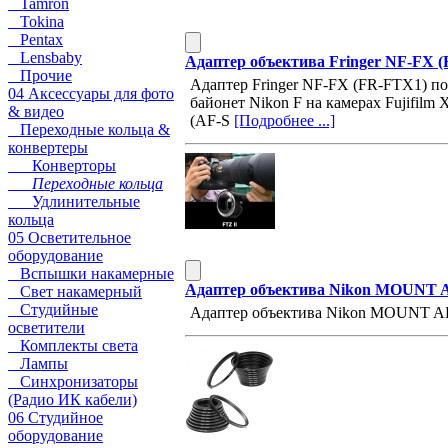
Tamron
Tokina
Pentax
Lensbaby
Адаптер объектива Fringer NF-FX (
Прочие
Адаптер Fringer NF-FX (FR-FTX1) по
04 Аксессуары для фото
байонет Nikon F на камерах Fujifil
& видео
(AF-S
[Подробнее ...]
Переходные кольца &
конвертеры
Конверторы
Переходные кольца
Удлинительные
кольца
05 Осветительное
оборудование
Вспышки накамерные
Адаптер объектива Nikon MOUNT
Свет накамерный
Студийные
Адаптер объектива Nikon MOUNT 
осветители
Комплекты света
Лампы
Синхронизаторы
(Радио ИК кабели)
06 Студийное
оборудование