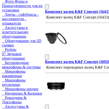
Фото Фоны и
Принадлежности для их
установки
Комплект колец K&F Concept (1643
Зонты - софтбоксы -
Комплект колец K&F Concept (16433)
рассеиватели -
отражатели
Аксессуары к
осветительному
оборудованию
Оборудование для 3D
съемки
Profoto
07 Звуковое
оборудование
Комплект колец K&F Concept (26928
Беспроводные
микрофоны & системы
Комплект переходных колец K&F Con
Микрофоны
накамерные
Микрофоны
петличные
Микрофоны прочие
Наушники & Колонки
Рекордеры &
Диктофоны
Аксессуары &