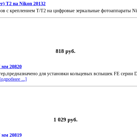
r) T2 на Nikon 20132
пов с креплением T/T2 на цифровые зеркальные фотоаппараты N
818 руб.
7 мм 20820
ер,предназначено для установки кольцевых вспышек FE серии
одробнее ...]
1 029 руб.
7 мм 20819