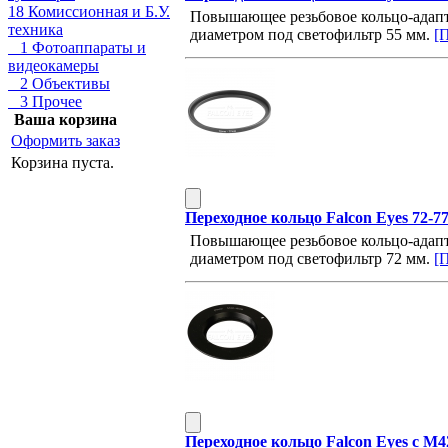
18 Комиссионная и Б.У.
Повышающее резьбовое кольцо-адапт
техника
диаметром под светофильтр 55 мм.
[П
1 Фотоаппараты и
видеокамеры
2 Объективы
3 Прочее
Ваша корзина
Оформить заказ
Корзина пуста.
Переходное кольцо Falcon Eyes 72-7
Повышающее резьбовое кольцо-адапт
диаметром под светофильтр 72 мм.
[П
Переходное кольцо Falcon Eyes c M4