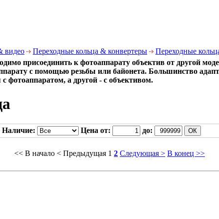
& видео
Переходные кольца & конвертеры
Переходные кольц
димо присоединить к фотоаппарату объектив от другой моде
ппарату с помощью резьбы или байонета. Большинство адапт
 с фотоаппаратом, а другой - с объективом.
ца
Наличие:
Цена от:
до:
<< В начало
< Предыдущая
1
2
Следующая >
В конец >>