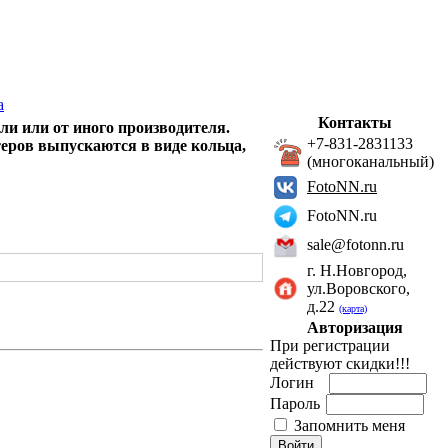
а
Контакты
ли или от иного производителя.
+7-831-2831133
еров выпускаются в виде кольца,
(многоканальный)
FotoNN.ru
FotoNN.ru
sale@fotonn.ru
г. Н.Новгород,
ул.Воровского,
д.22
(карта)
Авторизация
При регистрации
действуют скидки!!!
Логин
Пароль
Запомнить меня