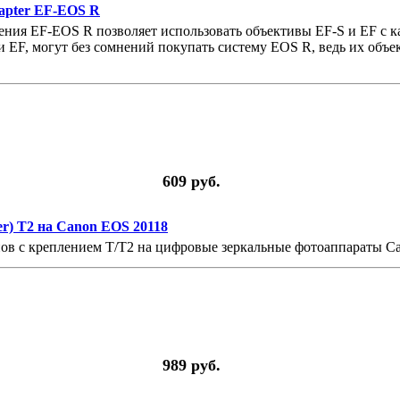
apter EF-EOS R
ения EF-EOS R позволяет использовать объективы EF-S и EF с 
и EF, могут без сомнений покупать систему EOS R, ведь их объе
609 руб.
er) T2 на Canon EOS 20118
пов с креплением T/T2 на цифровые зеркальные фотоаппараты C
989 руб.