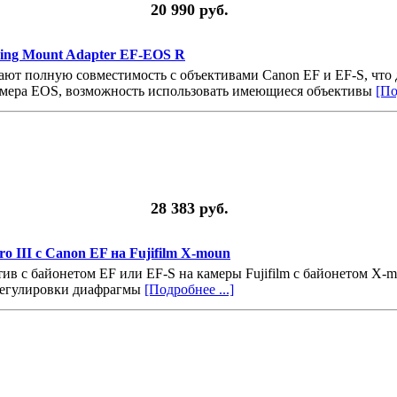
20 990 руб.
Ring Mount Adapter EF-EOS R
ют полную совместимость с объективами Canon EF и EF-S, что 
камера EOS, возможность использовать имеющиеся объективы
[По
28 383 руб.
o III с Canon EF на Fujifilm X-moun
тив с байонетом EF или EF-S на камеры Fujifilm с байонетом X
регулировки диафрагмы
[Подробнее ...]