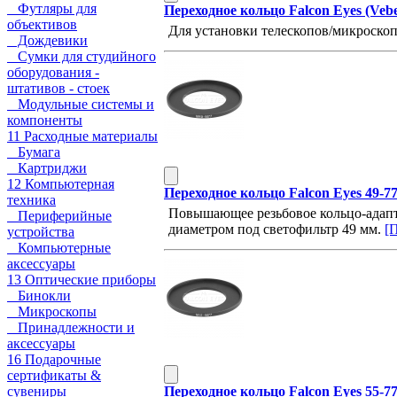
Футляры для
Переходное кольцо Falcon Eyes (Vebe
объективов
Для установки телескопов/микроско
Дождевики
Сумки для студийного
оборудования -
штативов - стоек
Модульные системы и
компоненты
11 Расходные материалы
Бумага
Картриджи
12 Компьютерная
Переходное кольцо Falcon Eyes 49-7
техника
Повышающее резьбовое кольцо-адапт
Периферийные
диаметром под светофильтр 49 мм.
[П
устройства
Компьютерные
аксессуары
13 Оптические приборы
Бинокли
Микроскопы
Принадлежности и
аксессуары
16 Подарочные
сертификаты &
Переходное кольцо Falcon Eyes 55-7
сувениры