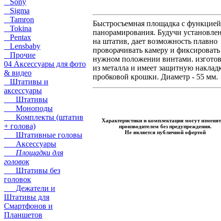
Sony
Sigma
Tamron
Быстросъемная площадка с функцией
Tokina
панорамирования. Будучи установле
Pentax
на штатив, дает возможность плавно
Lensbaby
проворачивать камеру и фиксировать
Прочие
нужном положении винтами. изгото
04 Аксессуары для фото
из металла и имеет защитную наклад
& видео
пробковой крошки. Диаметр - 55 мм.
Штативы и
аксессуары
Штативы
Моноподы
Комплекты (штатив
Характеристики и комплектация могут изменят
+ голова)
производителем без предупреждения.
Не является публичной офертой
Штативные головы
Аксессуары
Площадки для
головок
Штативы без
головок
Дежатели и
Штативы для
Смартфонов и
Планшетов