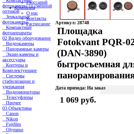
Компактные
Глоссарий
фотокамеры со сменной
Компания
оптикой
О нас
Зеркальные
Контакты
фотокамеры
Артикул: 28748
Расписание
Компактные
Площадка
фотоаппараты
02 Видео оборудование
Fotokvant PQR-0
Видеокамеры
Панорамные камеры
(DAN-3890)
Экшн-камеры и
аксессуары
бытросъемная дл
Коптеры и
Комплектующие
панорамировани
Системы
стабилизации и
удержания
Дата прихода: На заказ
Видеомониторы
Телесуфлеры
1 069 руб.
Прочее
03 Объективы
Canon
Nikon
Fujifilm
Olympus