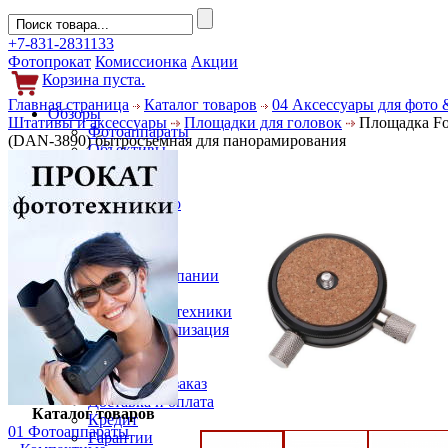
+7-831-2831133
Фотопрокат
Комиссионка
Акции
Корзина пуста.
Главная страница
Каталог товаров
04 Аксессуары для фото 
Обзоры
Штативы и аксессуары
Площадки для головок
Площадка Fo
Фотоаппараты
(DAN-3890) бытросъемная для панорамирования
Объективы
Фильтры
Новости
Фото и видео
Гаджеты
Аксессуары
Слухи
Новости компании
Услуги
Прокат фототехники
Выкуп и реализация
Покупателям
Акции
Как сделать заказ
Доставка и оплата
Каталог товаров
Кредит
01 Фотоаппараты
Гарантии