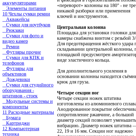
аккумуляторами
«переворот» колонны на 180° - не тр
Элементы питания
никакой разборки или применения
10 Чехлы сумки ремни
ключей и инструментов.
Аквакейсы
Сумки для ноутбуков
Центральная колонна
Рюкзаки
Площадка для установки головки для
Сумки для фото и
камеры снабжена винтом с резьбой 3/
видео камер
Для предотвращения жёсткого удара 
Ремни
складывании центральной колонны, 
Футляры прочие
площадкой предусмотрен амортизато
Сумки для КПК и
виде эластичного кольца.
телефонов
Футляры для
Для дополнительного усиления в
объективов
основании колонны находится съём
Дождевики
крюк для груза.
Сумки для студийного
оборудования -
Четыре секции ног
штативов - стоек
Четыре секции ножек штатива
Модульные системы и
изготовлены из алюминиевого сплава
компоненты
Анодированное покрытие обеспечив
11 Расходные материалы
сопротивление ржавчине, а большой
Бумага
диаметр секций позволяет уменьшит
Картриджи
вибрацию. Диаметр ножек штатива —
12 Компьютерная
22, 19 и 16 мм. Секции ног надежно
техника