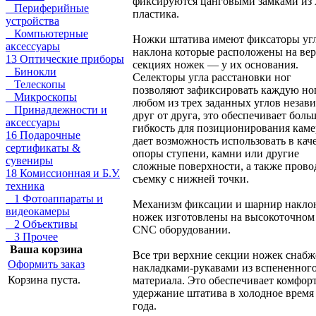
фиксируются цанговыми замками из
Периферийные
пластика.
устройства
Компьютерные
Ножки штатива имеют фиксаторы уг
аксессуары
наклона которые расположены на ве
13 Оптические приборы
секциях ножек — у их основания.
Бинокли
Селекторы угла расстановки ног
Телескопы
позволяют зафиксировать каждую но
Микроскопы
любом из трех заданных углов незав
Принадлежности и
друг от друга, это обеспечивает бол
аксессуары
гибкость для позиционирования кам
16 Подарочные
дает возможность использовать в кач
сертификаты &
опоры ступени, камни или другие
сувениры
сложные поверхности, а также прово
18 Комиссионная и Б.У.
съемку с нижней точки.
техника
1 Фотоаппараты и
Механизм фиксации и шарнир накло
видеокамеры
ножек изготовлены на высокоточном
2 Объективы
CNC оборудовании.
3 Прочее
Ваша корзина
Все три верхние секции ножек снаб
Оформить заказ
накладками-рукавами из вспененног
Корзина пуста.
материала. Это обеспечивает комфор
удержание штатива в холодное время
года.