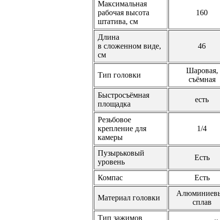
Максимальная
рабочая высота
160
штатива, см
Длина
в сложенном виде,
46
см
Шаровая,
Тип головки
съёмная
Быстросъёмная
есть
площадка
Резьбовое
крепление для
1/4
камеры
Пузырьковый
Есть
уровень
Компас
Есть
Алюминиев
Материал головки
сплав
Тип зажимов