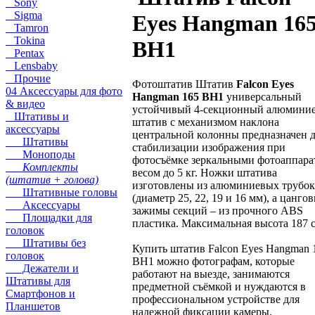
Sony
Sigma
Eyes Hangman 16
Tamron
Tokina
BH1
Pentax
Lensbaby
Прочие
Фотоштатив Штатив
Falcon Eyes
04 Аксессуары для фото
Hangman 165 BH1
универсальный
& видео
устойчивый 4-секционный алюмини
Штативы и
штатив с механизмом наклона
аксессуары
центральной колонны предназначен 
Штативы
стабилизации изображения при
Моноподы
фотосъёмке зеркальными фотоаппара
Комплекты
весом до 5 кг. Ножки штатива
(штатив + голова)
изготовлены из алюминиевых трубок
Штативные головы
(диаметр 25, 22, 19 и 16 мм), а цанго
Аксессуары
зажимы секций – из прочного ABS
Площадки для
пластика. Максимальная высота 187 
головок
Штативы без
Купить штатив Falcon Eyes Hangman 
головок
BH1 можно фотографам, которые
Дежатели и
работают на выезде, занимаются
Штативы для
предметной съёмкой и нуждаются в
Смартфонов и
профессиональном устройстве для
Планшетов
надежной фиксации камеры.