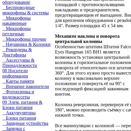
оборудование
площадкой с противоскользящими
Беспроводные
накладками и предохранителем,
микрофоны & системы
предотвращающим её выпадание. Ви
Микрофоны
для крепления оборудования с резьбо
накамерные
1/4“. Размер площадки 45 х 54 мм.
Микрофоны
петличные
Механизм наклона и поворота
Микрофоны прочие
центральной колонны
Наушники & Колонки
Особенностью штатива Штатив Falco
Рекордеры &
Eyes Hangman 165 BH1 является
Диктофоны
возможность установки центральной
Аксессуары &
колонны в горизонтальное положени
Принадлежности
поворота её относительно оси штатив
08 Носители
360°. Для этого нужно просто вывест
информации
колонну в максимально верхнее
Карты памяти
положение и повернуть её на 90° с
Внешние накопители
последующей фиксацией зажимным
Фотопленка и
винтом.
видеокассеты
09 Элем. питания &
Колонна реверсивная, перевернув её 
Блоки питания
180°, можно производить съёмку с с
Аккумуляторы
нижней точки.
Блоки питания
Зарядные устройства
Все манипуляции с колонной — пере
Зарядки с
и фиксация в горизонтальном полож