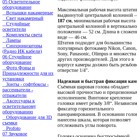
05 Осветительное
оборудование
Максимальная рабочая высота штатив
Вспышки накамерные
выдвинутой центральной колонной 
Свет накамерный
187 см
, минимальная рабочая высота 
Студийные
центральной колонной в вертикальн
осветители
положении — 52 см. Длина в сложе
Комплекты света
виде — 46 см.
Лампы
Штатив подходит для большинства
Синхронизаторы
популярных фотокамер Nikon, Canon,
(Радио ИК кабели)
Sony, Panasonic, Olimpus и множества
06 Студийное
других производителей. Для этого в
оборудование
корпусе камеры должно быть резьбов
Фото Фоны и
отверстие 1/4".
Принадлежности для их
установки
Надежная и быстрая фиксация ка
Зонты - софтбоксы -
Съёмная шаровая голова обладает
рассеиватели -
высокой прочностью и прецизионны
отражатели
исполнением. Винтовое крепление
Аксессуары к
головки имеет резьбу 3/8“. Независи
осветительному
фиксатор горизонтального
оборудованию
панорамирования. В основании голо
Оборудование для 3D
нанесена шкала, которая позволяет
съемки
отслеживать углы поворота.
Profoto
07 Звуковое
Головка оснащена быстросъёмной