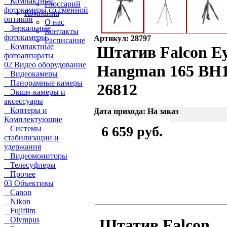
Компактные
Глоссарий
фотокамеры со сменной
Компания
оптикой
О нас
Зеркальные
Контакты
фотокамеры
Артикул: 28797
Расписание
Компактные
Штатив Falcon E
фотоаппараты
02 Видео оборудование
Hangman 165 BH
Видеокамеры
Панорамные камеры
26812
Экшн-камеры и
аксессуары
Коптеры и
Дата прихода: На заказ
Комплектующие
6 659 руб.
Системы
стабилизации и
удержания
Видеомониторы
Телесуфлеры
Прочее
03 Объективы
Canon
Nikon
Fujifilm
Olympus
Штатив Falcon