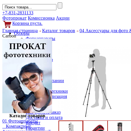
+7-831-2831133
Фотопрокат
Комиссионка
Акции
Корзина пуста.
Главная страница
Каталог товаров
04 Аксессуары для фото 
Обзоры
Carbon
Фотоаппараты
Объективы
Фильтры
Новости
Фото и видео
Гаджеты
Аксессуары
Слухи
Новости компании
Услуги
Прокат фототехники
Выкуп и реализация
Покупателям
Акции
Как сделать заказ
Каталог товаров
Доставка и оплата
01 Фотоаппараты
Кредит
Компактные
Гарантии