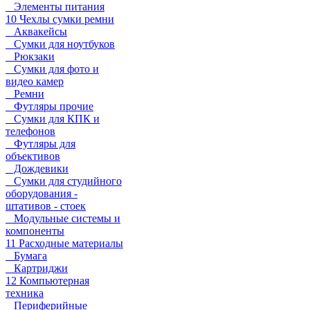
Элементы питания
10 Чехлы сумки ремни
Аквакейсы
Сумки для ноутбуков
Рюкзаки
Сумки для фото и
видео камер
Ремни
Футляры прочие
Сумки для КПК и
телефонов
Футляры для
объективов
Дождевики
Сумки для студийного
оборудования -
штативов - стоек
Модульные системы и
компоненты
11 Расходные материалы
Бумага
Картриджи
12 Компьютерная
техника
Периферийные