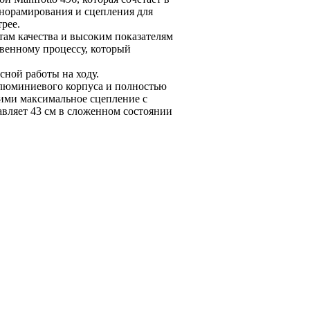
анорамирования и сцепления для
рее.
там качества и высоким показателям
твенному процессу, который
сной работы на ходу.
люминиевого корпуса и полностью
щими максимальное сцепление с
вляет 43 см в сложенном состоянии