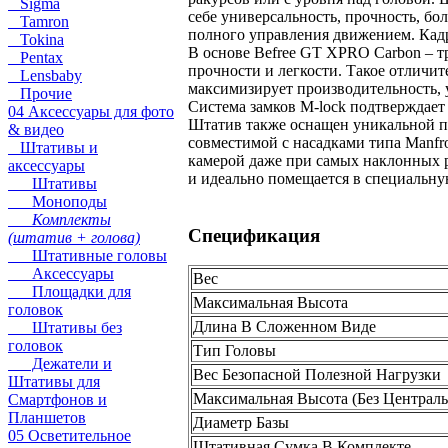
Sigma
себе универсальность, прочность, б
Tamron
полного управления движением. Кадр
Tokina
В основе Befree GT XPRO Carbon – т
Pentax
прочности и легкости. Такое отличит
Lensbaby
максимизирует производительность, 
Прочие
Система замков M-lock подтверждает 
04 Аксессуары для фото
Штатив также оснащен уникальной п
& видео
совместимой с насадками типа Manfr
Штативы и
камерой даже при самых наклонных р
аксессуары
и идеально помещается в специальну
Штативы
Моноподы
Комплекты
Спецификация
(штатив + голова)
Штативные головы
Аксессуары
Вес
Площадки для
Максимальная Высота
головок
Длина В Сложенном Виде
Штативы без
головок
Тип Головы
Дежатели и
Вес Безопасной Полезной Нагрузки
Штативы для
Максимальная Высота (Без Централ
Смартфонов и
Планшетов
Диаметр Базы
05 Осветительное
Штативная Сумка В Комплекте