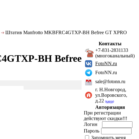
Штатив Manfrotto MKBFRC4GTXP-BH Befree GT XPRO
Контакты
+7-831-2831133
4GTXP-BH Befree
(многоканальный)
FotoNN.ru
FotoNN.ru
sale@fotonn.ru
г. Н.Новгород,
ул.Воровского,
д.22
(карта)
Авторизация
При регистрации
действуют скидки!!!
Логин
Пароль
Запомнить меня