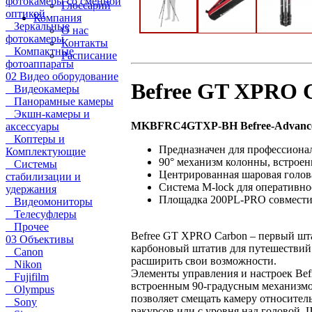
фотокамеры со сменной
Глоссарий
оптикой
Компания
Зеркальные
О нас
фотокамеры
Контакты
Компактные
Расписание
фотоаппараты
02 Видео оборудование
Befree GT XPRO 
Видеокамеры
Панорамные камеры
Экшн-камеры и
MKBFRC4GTXP-BH Befree-Advanc
аксессуары
Коптеры и
Предназначен для профессиона
Комплектующие
90° механизм колонны, встрое
Системы
Центрированная шаровая голов
стабилизации и
Система M-lock для оперативно
удержания
Площадка 200PL-PRO совместима
Видеомониторы
Телесуфлеры
Прочее
Befree GT XPRO Carbon – первый шта
03 Объективы
карбоновый штатив для путешествий
Canon
расширить свои возможности.
Nikon
Элементы управления и настроек Be
Fujifilm
встроенным 90-градусным механизмом
Olympus
позволяет смещать камеру относител
Sony
ракурсов или с уровня над головой. 