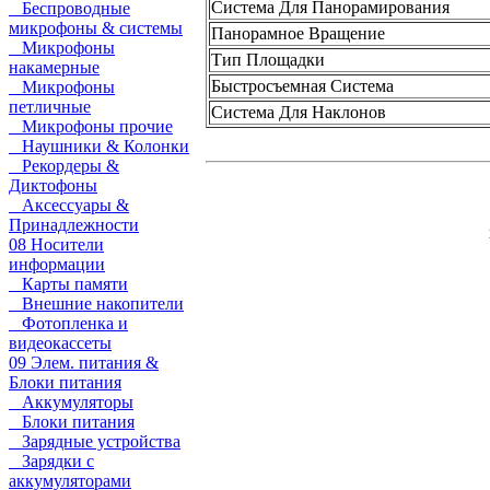
Система Для Панорамирования
Беспроводные
микрофоны & системы
Панорамное Вращение
Микрофоны
Тип Площадки
накамерные
Быстросъемная Система
Микрофоны
петличные
Система Для Наклонов
Микрофоны прочие
Наушники & Колонки
Рекордеры &
Диктофоны
Аксессуары &
Принадлежности
08 Носители
информации
Карты памяти
Внешние накопители
Фотопленка и
видеокассеты
09 Элем. питания &
Блоки питания
Аккумуляторы
Блоки питания
Зарядные устройства
Зарядки с
аккумуляторами