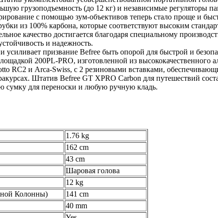
ольшую грузоподъемность (до 12 кг) и независимые регуляторы п
ирование с помощью зум-объективов теперь стало проще и быст
рубки из 100% карбона, которые соответствуют высоким стандар
ельное качество достигается благодаря специальному производс
устойчивость и надежность.
и усиливает призвание Befree быть опорой для быстрой и безопа
лощадкой 200PL-PRO, изготовленной из высококачественного а
otto RC2 и Arca-Swiss, с 2 резиновыми вставками, обеспечиваю
акурсах. Штатив Befree GT XPRO Carbon для путешествий соста
ю сумку для переноски и любую ручную кладь.
1.76 kg
162 cm
43 cm
Шаровая голова
12 kg
ьной Колонны)
141 cm
40 mm
Yes