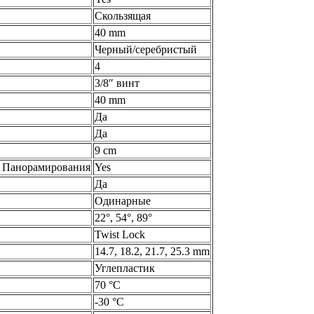
Скользящая
40 mm
Черный/серебристый
4
3/8″ винт
40 mm
Да
Да
9 cm
о Панорамирования
Yes
Да
Одинарные
22°, 54°, 89°
Twist Lock
14.7, 18.2, 21.7, 25.3 mm
Углепластик
70 °C
-30 °C