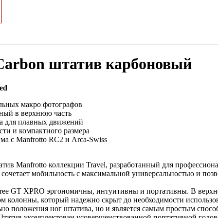
Carbon штатив карбоновый
ed
льных макро фотографов
нный в верхнюю часть
а для плавных движений
сти и компактного размера
 с Manfrotto RC2 и Arca-Swiss
тив Manfrotto коллекции Travel, разработанный для профессио
 сочетает мобильность с максимальной универсальностью и поз
free GT XPRO эргономичны, интуитивны и портативны. В верхн
 колонны, который надежно скрыт до необходимости использова
ьно положения ног штатива, но и является самым простым спос
Штатив укомплектован усовершенствованной портативной головой