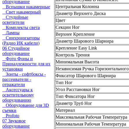
оборудование
Центральная Колонна
Вспышки накамерные
Свет накамерный
Диаметр Верхнего Диска
Студийные
Цвет
осветители
Секции Ног
Комплекты света
Лампы
Верхнее Крепление
Синхронизаторы
Диаметр Шарового Шарнира
(Радио ИК кабели)
Крепление Easy Link
06 Студийное
оборудование
Контроль Трения
Фото Фоны и
Минимальная Высота
Принадлежности для их
Независимая Ручка Горизонтальног
установки
Зонты - софтбоксы -
Фиксатор Шарового Шарнира
рассеиватели -
Тип Ног
отражатели
Угол Расстановки Ног
Аксессуары к
осветительному
Тип Фиксатора Ног
оборудованию
Диаметр Труб Ног
Оборудование для 3D
Материал
съемки
Profoto
Максимальная Рабочая Температура
07 Звуковое
Минимальная Рабочая Температура
оборудование