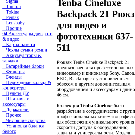
Tenba Cineluxe
Sigma
Tamron
Backpack 21 Рюкз
Tokina
Pentax
для видео и
Lensbaby
Прочие
фототехники 637-
04 Аксессуары для фото
& видео
Карты памяти
511
Чехлы сумки ремни
Аккумуляторы &
зарядки
Рюкзак Tenba Cineluxe Backpack 21
Батарейные блоки
предназначен для профессиональных
Фильтры
видеокамер и кинокамер Sony, Canon
Бленды
RED, Blackmagic с установленным
Переходные кольца &
обвесом и другим дополнительным
конвертеры
оборудованием и аксессуарами длино
Пульты ДУ
46 см.
Штативы и
аксессуары
Коллекция
Tenba Cineluxe
была
Держатели
разработана в сотрудничестве с груп
Прочее
профессиональных кинематографист
Чистящие средства
для обеспечения уникального уровня
Установка баланса
скорости доступа к оборудованию,
белого
защиты и универсальности. Модели