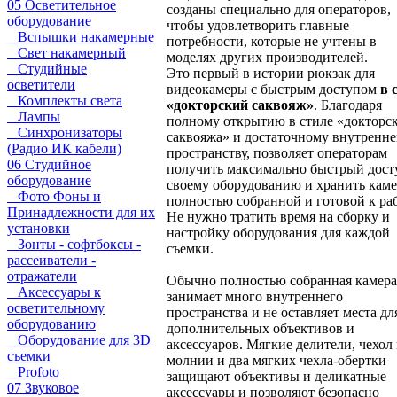
05 Осветительное
созданы специально для операторов,
оборудование
чтобы удовлетворить главные
Вспышки накамерные
потребности, которые не учтены в
Свет накамерный
моделях других производителей.
Студийные
Это первый в истории рюкзак для
осветители
видеокамеры с быстрым доступом
в 
Комплекты света
«докторский саквояж»
. Благодаря
Лампы
полному открытию в стиле «докторс
Синхронизаторы
саквояжа» и достаточному внутренн
(Радио ИК кабели)
пространству, позволяет операторам
06 Студийное
получить максимально быстрый дост
оборудование
своему оборудованию и хранить кам
Фото Фоны и
полностью собранной и готовой к раб
Принадлежности для их
Не нужно тратить время на сборку и
установки
настройку оборудования для каждой
Зонты - софтбоксы -
съемки.
рассеиватели -
отражатели
Обычно полностью собранная камера
Аксессуары к
занимает много внутреннего
осветительному
пространства и не оставляет места дл
оборудованию
дополнительных объективов и
Оборудование для 3D
аксессуаров. Мягкие делители, чехол
съемки
молнии и два мягких чехла-обертки
Profoto
защищают объективы и деликатные
07 Звуковое
аксессуары и позволяют безопасно