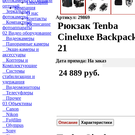
фотокамеры со сменной
Глоссарий
оптикой
Компания
Зеркальные
О нас
фотокамеры
Артикул: 29869
Контакты
Компактные
Рюкзак Tenba
Расписание
фотоаппараты
02 Видео оборудование
Cineluxe Backpac
Видеокамеры
Панорамные камеры
21
Экшн-камеры и
аксессуары
Коптеры и
Дата прихода: На заказ
Комплектующие
24 889 руб.
Системы
стабилизации и
удержания
Видеомониторы
Телесуфлеры
Прочее
03 Объективы
Canon
Nikon
Fujifilm
Описание
Характеристики
Olympus
Sony