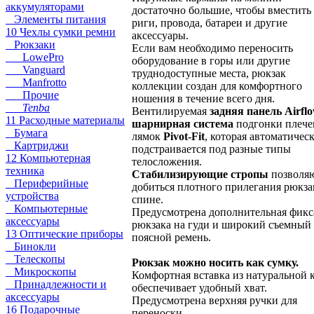
аккумуляторами
достаточно большие, чтобы вместить
Элементы питания
риги, провода, батареи и другие
10 Чехлы сумки ремни
аксессуары.
Рюкзаки
Если вам необходимо переносить
LowePro
оборудование в горы или другие
Vanguard
труднодоступные места, рюкзак
Manfrotto
коллекции создан для комфортного
Прочие
ношения в течение всего дня.
Tenba
Вентилируемая
задняя панель Airfl
11 Расходные материалы
шарнирная система
подгонки плеч
Бумага
лямок
Pivot-Fit
, которая автоматичес
Картриджи
подстраивается под разные типы
12 Компьютерная
телосложения.
техника
Стабилизирующие стропы
позволя
Периферийные
добиться плотного прилегания рюкза
устройства
спине.
Компьютерные
Предусмотрена дополнительная фикс
аксессуары
рюкзака на гуди и широкий съемный
13 Оптические приборы
поясной ремень.
Бинокли
Телескопы
Рюкзак можно носить как сумку.
Микроскопы
Комфортная вставка из натуральной 
Принадлежности и
обеспечивает удобный хват.
аксессуары
Предусмотрена верхняя ручки для
16 Подарочные
переноски.