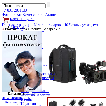
+7-831-2831133
Фотопрокат
Комиссионка
Акции
Корзина пуста.
Главная страница
Каталог товаров
10 Чехлы сумки ремни
Обзоры
Рюкзак Tenba Cineluxe Backpack 21
Фотоаппараты
Объективы
Фильтры
Новости
Фото и видео
Гаджеты
Аксессуары
Слухи
Новости компании
Услуги
Прокат фототехники
Выкуп и реализация
Покупателям
Акции
Как сделать заказ
Каталог товаров
Доставка и оплата
01 Фотоаппараты
Кредит
Компактные
Гарантии