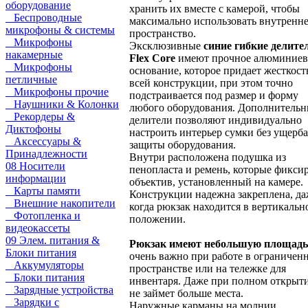
оборудование
хранить их вместе с камерой, чтобы
Беспроводные
максимально использовать внутренн
микрофоны & системы
пространство.
Микрофоны
Эксклюзивные
синие гибкие делите
накамерные
Flex Core
имеют прочное алюминиев
Микрофоны
основание, которое придает жесткост
петличные
всей конструкции, при этом точно
Микрофоны прочие
подстраивается под размер и форму
Наушники & Колонки
любого оборудования. Дополнитель
Рекордеры &
делители позволяют индивидуально
Диктофоны
настроить интерьер сумки без ущерба
Аксессуары &
защиты оборудования.
Принадлежности
Внутри расположена подушка из
08 Носители
пенопласта и ремень, которые фикси
информации
объектив, установленный на камере.
Карты памяти
Конструкции надежна закреплена, да
Внешние накопители
когда рюкзак находится в вертикальн
Фотопленка и
положении.
видеокассеты
09 Элем. питания &
Рюкзак имеют небольшую площадь
Блоки питания
очень важно при работе в ограничен
Аккумуляторы
пространстве или на тележке для
Блоки питания
инвентаря. Даже при полном открыт
Зарядные устройства
не займет больше места.
Зарядки с
Наружные карманы на молнии