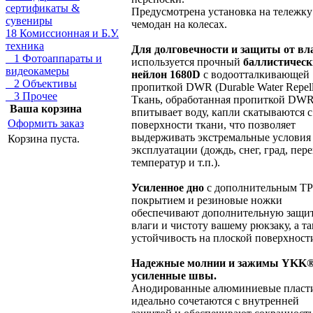
сертификаты &
Предусмотрена установка на тележку
сувениры
чемодан на колесах.
18 Комиссионная и Б.У.
техника
Для долговечности и защиты от вл
1 Фотоаппараты и
используется прочный
баллистичес
видеокамеры
нейлон 1680D
с водоотталкивающей
2 Объективы
пропиткой DWR (Durable Water Repell
3 Прочее
Ткань, обработанная пропиткой DWR
Ваша корзина
впитывает воду, капли скатываются с
Оформить заказ
поверхности ткани, что позволяет
выдерживать экстремальные условия
Корзина пуста.
эксплуатации (дождь, снег, град, пер
температур и т.п.).
Усиленное дно
с дополнительным T
покрытием и резиновые ножки
обеспечивают дополнительную защит
влаги и чистоту вашему рюкзаку, а т
устойчивость на плоской поверхност
Надежные молнии и зажимы YKK®
усиленные швы.
Анодированные алюминиевые пласт
идеально сочетаются с внутренней