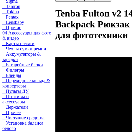
Sigma
Tamron
Tenba Fulton v2 1
Tokina
Pentax
Backpack Рюкзак
Lensbaby
Прочие
для фототехники
04 Аксессуары для фото
& видео
Карты памяти
Чехлы сумки ремни
Аккумуляторы &
зарядки
Батарейные блоки
Фильтры
Бленды
Переходные кольца &
конвертеры
Пульты ДУ
Штативы и
аксессуары
Держатели
Прочее
Чистящие средства
Установка баланса
белого