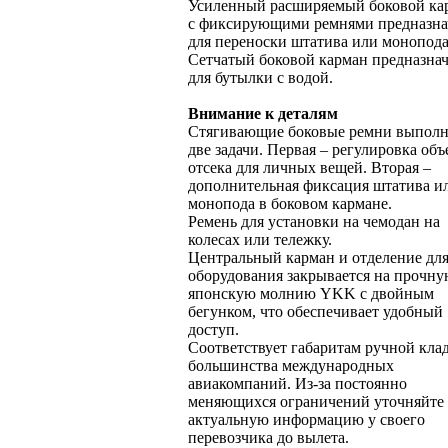
Усиленный расширяемый боковой ка
с фиксирующими ремнями предназна
для переноски штатива или монопода
Сетчатый боковой карман предназна
для бутылки с водой.
Внимание к деталям
Стягивающие боковые ремни выпол
две задачи. Первая – регулировка объ
отсека для личных вещей. Вторая –
дополнительная фиксация штатива и
монопода в боковом кармане.
Ремень для установки на чемодан на
колесах или тележку.
Центральный карман и отделение дл
оборудования закрывается на прочн
японскую молнию YKK с двойным
бегунком, что обеспечивает удобный
доступ.
Соответствует габаритам ручной кла
большинства международных
авиакомпаний. Из-за постоянно
меняющихся ограничений уточняйте
актуальную информацию у своего
перевозчика до вылета.