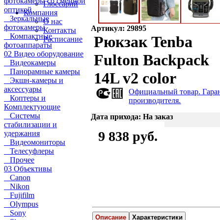
фотокамеры со сменной
Глоссарий
оптикой
Компания
Зеркальные
О нас
фотокамеры
Артикул: 29895
Контакты
Компактные
Рюкзак Tenba
Расписание
фотоаппараты
02 Видео оборудование
Fulton Backpack
Видеокамеры
Панорамные камеры
14L v2 color
Экшн-камеры и
аксессуары
Официальный товар. Гара
Коптеры и
производителя.
Комплектующие
Системы
Дата прихода: На заказ
стабилизации и
9 838 руб.
удержания
Видеомониторы
Телесуфлеры
Прочее
03 Объективы
Canon
Nikon
Fujifilm
Olympus
Sony
Описание
Характеристики