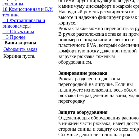
оптимизирует циркуляцию воздуха, с
сувениры
к минимуму дискомфорт в жаркой сре
18 Комиссионная и Б.У.
Нагрудный ремень регулируется по
техника
высоте и надежно фиксирует рюкзак 
1 Фотоаппараты и
корпусе.
видеокамеры
Рюкзак также можно переносить за ру
2 Объективы
В ручке расположена вставка из про
3 Прочее
полимера с покрытием из легкого и
Ваша корзина
пластичного EVA, который обеспечи
Оформить заказ
комфортную носку даже при полной
Корзина пуста.
загрузке рюкзака тяжелым
оборудованием.
Зонирование рюкзака
Рюкзак разделен на две зоны
перегородкой на липучке. Если вы
планируете использовать весь объем
рюкзака без разделения на зоны, удал
перегородку.
Защита оборудования
Отделение для оборудования распол
в нижней части рюкзака, имеет досту
стороны спины и защиту со всех стор
Съемные делители точно настроят