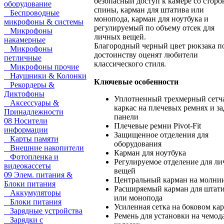
безопасный доступ к камере со стор
оборудование
спины, карман для штатива или
Беспроводные
монопода, карман для ноутбука и
микрофоны & системы
регулируемый по объему отсек для
Микрофоны
личных вещей.
накамерные
Благородный черный цвет рюкзака п
Микрофоны
достоинству оценят любители
петличные
классического стиля.
Микрофоны прочие
Наушники & Колонки
Ключевые особенности
Рекордеры &
Диктофоны
Уплотненный трехмерный сетч
Аксессуары &
каркас на плечевых ремнях и з
Принадлежности
панели
08 Носители
Плечевые ремни Pivot-Fit
информации
Защищенное отделения для
Карты памяти
оборудования
Внешние накопители
Карман для ноутбука
Фотопленка и
Регулируемое отделение для л
видеокассеты
вещей
09 Элем. питания &
Центральный карман на молни
Блоки питания
Расширяемый карман для штат
Аккумуляторы
или монопода
Блоки питания
Усиленная сетка на боковом ка
Зарядные устройства
Ремень для установки на чемод
Зарядки с