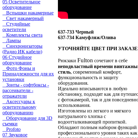
05 Осветительное
оборудование
Вспышки накамерные
Свет накамерный
Студийные
осветители
637-733 Черный
Комплекты света
637-734 Камуфляж/Олива
Лампы
Синхронизаторы
УТОЧНЯЙТЕ ЦВЕТ ПРИ ЗАКАЗЕ 
(Радио ИК кабели)
06 Студийное
Fulton
Рюкзаки
сочетают в себе
оборудование
неподвластный времени винтажны
Фото Фоны и
стиль
, современный комфорт,
Принадлежности для их
функциональность и защиту
установки
оборудования.
Зонты - софтбоксы -
Идеально вписываются в любую
рассеиватели -
обстановку, подходят как для путеше
отражатели
с фотокамерой, так и для повседневн
Аксессуары к
использования.
осветительному
Изготовлены из легкого и мягкого
оборудованию
натурального хлопка с
Оборудование для 3D
водоотталкивающей пропиткой.
съемки
Обладают полным набором функций
Profoto
профессионального уровня таких как
07 Звуковое