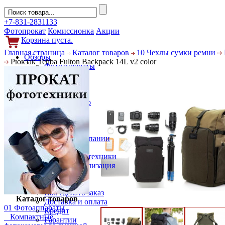
+7-831-2831133
Фотопрокат
Комиссионка
Акции
Корзина пуста.
Главная страница
Каталог товаров
10 Чехлы сумки ремни
Обзоры
Рюкзак Tenba Fulton Backpack 14L v2 color
Фотоаппараты
Объективы
Фильтры
Новости
Фото и видео
Гаджеты
Аксессуары
Слухи
Новости компании
Услуги
Прокат фототехники
Выкуп и реализация
Покупателям
Акции
Как сделать заказ
Каталог товаров
Доставка и оплата
01 Фотоаппараты
Кредит
Компактные
Гарантии