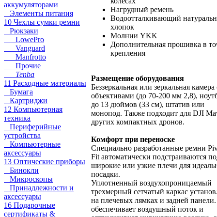
колесах
аккумуляторами
Нагрудный ремень
Элементы питания
Водоотталкивающий натураль
10 Чехлы сумки ремни
хлопок
Рюкзаки
Молнии YKK
LowePro
Дополнительная прошивка в то
Vanguard
крепления
Manfrotto
Прочие
Tenba
Размещение оборудования
11 Расходные материалы
Беззеркальная или зеркальная камера 
Бумага
объективами (до 70-200 мм 2,8), ноут
Картриджи
до 13 дюймов (33 см), штатив или
12 Компьютерная
монопод. Также подходит для DJI Ma
техника
других компактных дронов.
Периферийные
устройства
Комфорт при переноске
Компьютерные
Специально разработанные ремни Piv
аксессуары
Fit автоматически подстраиваются по
13 Оптические приборы
широкие или узкие плечи для идеаль
Бинокли
посадки.
Микроскопы
Уплотненный воздухопроницаемый
Принадлежности и
трехмерный сетчатый каркас установ
аксессуары
на плечевых лямках и задней панели
16 Подарочные
обеспечивает воздушный поток и
сертификаты &