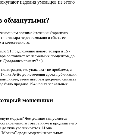
покупают изделия умельцев из этого
ов обманутыми?
луживанием ввозимой техники (гарантию
артию товара через таможню и сбыть ее
 и качественного.
ло 51 предложение нового товара и 15 -
вара составляет от нескольких процентов, до
. Догадались почему? :-).
лиграфия, т.е. упаковка - не проблема, а
7г. на Avito до истечения срока публикации
аны, иначе, зачем авторам досрочно снимать
оде было продано 194 новых зеркальных
в который мошенники
 новую модель? Чем дольше выпускается
осстановленного товара ниже и продавать его
и должна увеличиваться. И она
у "Москва" среди моделей зеркальных