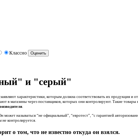
Классно
ный" и "серый"
, заявляют характеристики, которым должна соответствовать их продукция и отв
адают в магазины через поставщиков, которых они контролируют. Такие товар
оизводителя
.
н может называться “не официальный”, “евротест”, “с гарантией авторизованно
 не контролируется.
рит о том, что не известно откуда он взялся.