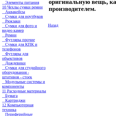
оригинальную вещь, ка
Элементы питания
10 Чехлы сумки ремни
производителем.
Аквакейсы
Сумки для ноутбуков
Рюкзаки
Назад
Сумки для фото и
видео камер
Ремни
Футляры прочие
Сумки для КПК и
телефонов
Футляры для
объективов
Дождевики
Сумки для студийного
оборудования -
штативов - стоек
Модульные системы и
компоненты
11 Расходные материалы
Бумага
Картриджи
12 Компьютерная
техника
Периферийные