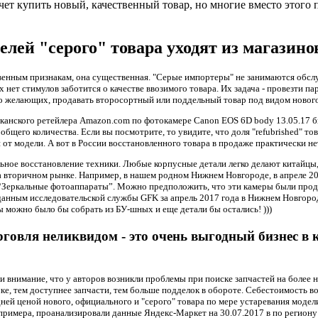
чет купить новый, качественный товар, но многие вместо этого 
елей "серого" товара уходят из магазин
свенным признакам, она существенная. "Серые импортеры" не занимаются обс
нет стимулов заботится о качестве ввозимого товара. Их задача - провезти п
о желающих, продавать второсортный или поддельный товар под видом нового
канского ретейлера Amazon.com по фотокамере Canon EOS 6D body 13.05.17 бы
т общего количества. Если вы посмотрите, то увидите, что доля "refubrished" то
 от модели. А вот в России восстановленного товара в продаже практически нет
ное восстановление техники. Любые корпусные детали легко делают китайцы, по
 вторичном рынке. Например, в нашем родном Нижнем Новгороде, в апреле 201
 “Зеркальные фотоаппараты”. Можно предположить, что эти камеры были прод
 данным исследовательской службы GFK за апрель 2017 года в Нижнем Новгор
ы можно было бы собрать из БУ-шных и еще детали бы остались! )))
рговля неликвидом - это очень выгодный бизнес 
.
и внимание, что у авторов возникли проблемы при поиске запчастей на более
ке, тем доступнее запчасти, тем больше подделок в обороте. Себестоимость в
ей ценой нового, официального и "серого" товара по мере устаревания модел
 примера, проанализировали данные Яндекс-Маркет на 30.07.2017 в по регион