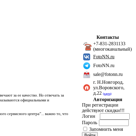
Контакты
+7-831-2831133
(многоканальный)
FotoNN.ru
FotoNN.ru
sale@fotonn.ru
г. Н.Новгород,
ул.Воровского,
д.22
(карта)
ечают за ее качество. Но отвечать за
Авторизация
ы называются официальными и
При регистрации
действуют скидки!!!
го сервисного центра”... важно то, что
Логин
Пароль
Запомнить меня