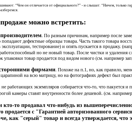
шивают: “Чем он отличается от официального?” - и слышат: “Ничем, только га
разберемся.
 продаже можно встретить:
 производителем
. По разным причинам, например после зам
попадают дефектные образцы товара. Часть такого товара восста
в эксплуатации, тестирование) и опять пускается в продажу. (на
 работоспособный но не новый товар. После чистки и удаления с
ок упаковки товар продается под видом нового (см. например за
 сторонними фирмами
. Похоже на п.1, но, как правило, ме
 царапиной на всю матрицу, но на фотографиях дефект был практ
х не работающих экземпляров собирается что-то, что пакуется и 
орогой камеры ставят внутренности более дешевой. (см. наприме
и кто-то продавал что-нибудь из вышеперечисленно
то продается с "Гарантией авторизованного сервис
че, как "серый" товар и всегда утверждается, что э