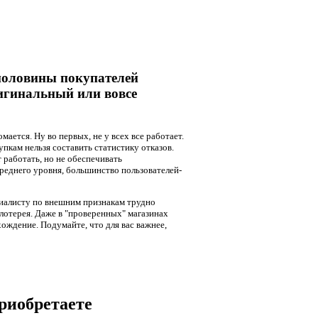
 половины покупателей
ригинальный или вовсе
мается. Ну во первых, не у всех все работает.
пкам нельзя составить статистику отказов.
т работать, но не обеспечивать
реднего уровня, большинство пользователей-
иалисту по внешним признакам трудно
 лотерея. Даже в "проверенных" магазинах
хождение. Подумайте, что для вас важнее,
риобретаете