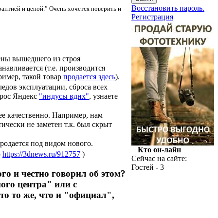
Восстановить пароль.
рантией и ценой.” Очень хочется поверить и
Регистрация
ены вышедшего из строя
навливается (т.е. производится
пример, такой товар
продается здесь
).
ледов эксплуатации, сброса всех
прос Яндекс
"индусы вднх"
, узнаете
нее качественно. Например, нам
ически не заметен т.к. был скрыт
продается под видом нового.
Кто он-лайн
р
https://3dnews.ru/912757
)
Сейчас на сайте:
Гостей - 3
го и честно говорил об этом?
ного центра" или с
то то же, что и "официал",