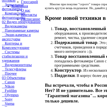
оптикой
Глоссарий
Многие
при покупке “серого” товара спра
Зеркальные
Компания
купить крутую вещь подешевле. Но, давайте 
фотокамеры
О нас
Компактные
Контакты
Кроме новой техники в
фотоаппараты
Расписание
02 Видео оборудование
Видеокамеры
Товар, восстановленный
Панорамные камеры
оборудования, к производителю 
Экшн-камеры и
ремонт, чистка, удаление следо
аксессуары
Подержанный товар
. Это
Коптеры и
счетчиков, приведения в поряд
Комплектующие
много интересного :-)).
Системы
Товар восстановленный
стабилизации и
удержания
попадалась фотокамера Canon с
Видеомониторы
программными средствами.
Телесуфлеры
Конструктор
. Из нескольки
Прочее
Подделки
. В корпус более д
03 Объективы
Canon
Вы встречали, чтобы в Росси
Nikon
Нет? И не удивительно. Все э
Fujifilm
Olympus
"Гарантией магазина"... коро
Sony
только дешевле.
Sigma