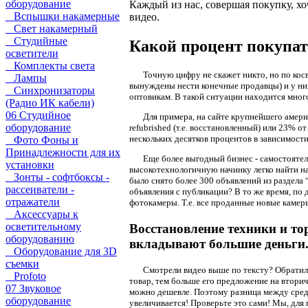
оборудование
Каждый из нас, совершая покупку, хо
Вспышки накамерные
видео.
Свет накамерный
Студийные
Какой процент покупат
осветители
Комплекты света
Точную
цифру не скажет никто, но по ко
Лампы
вынуждены нести конечные продавцы) и у них 
Синхронизаторы
оптовикам. В такой ситуации находится мног
(Радио ИК кабели)
06 Студийное
Для
примера, на сайте крупнейшего амери
оборудование
refubrished (т.е. восстановленный) или 23% о
нескольких десятков процентов в зависимости
Фото Фоны и
Принадлежности для их
Еще
более выгодный бизнес - самостоятель
установки
высокотехнологичную начинку легко найти на
Зонты - софтбоксы -
было снято более 300 объявлений из раздела
рассеиватели -
объявления с публикации? В то же время, по
отражатели
фотокамеры. Т.е. все проданные новые камер
Аксессуары к
осветительному
Восстановление техники и то
оборудованию
вкладывают большие деньги
Оборудование для 3D
съемки
Смотрели
видео выше по тексту? Обратил
Profoto
товар, тем больше его предложение на вторич
07 Звуковое
можно дешевле. Поэтому разница между средн
оборудование
увеличивается! Проверьте это сами! Мы, для