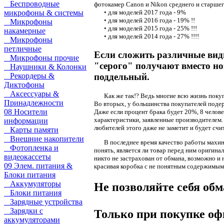
Беспроводные
фотокамер Canon и Nikon среднего и старшего
•
для моделей 2017 года - 9%
микрофоны & системы
•
для моделей 2016 года - 19% !!
Микрофоны
•
для моделей 2015 года - 25% !!!
накамерные
•
для моделей 2014 года - 27% !!!!
Микрофоны
петличные
Если сложить различные вид
Микрофоны прочие
"серого" получают вместо но
Наушники & Колонки
Рекордеры &
поддельный.
Диктофоны
Аксессуары &
Как
же так!? Ведь многие всю жизнь покупа
Принадлежности
Во вторых, у большинства покупателей подерж
08 Носители
Даже если процент брака будет 20%, 8 челов
характеристики, заявленные производителем.
информации
любителей этого даже не заметит и будет счит
Карты памяти
Внешние накопители
В
последнее время качество работы махи
Фотопленка и
понять, является ли товар перед ним оригина
видеокассеты
никто не застрахован от обмана, возможно и 
09 Элем. питания &
красивая коробка с не понятным содержимым
Блоки питания
Аккумуляторы
Не позволяйте себя об
Блоки питания
Зарядные устройства
Зарядки с
Только при покупке оф
аккумуляторами