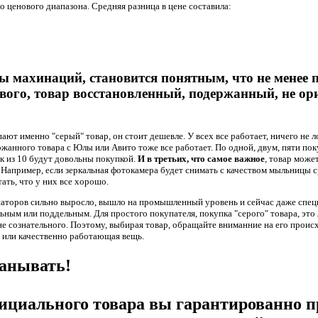
 ценового диапазона. Средняя разница в цене составила:
ы махинаций, становится понятным, что не менее
вого, товар восстановленный, подержанный, не о
ют именно "серый" товар, он стоит дешевле. У всех все работает, ничего не ло
анного товара с Юлы или Авито тоже все работает. По одной, двум, пяти поку
ек из 10 будут довольны покупкой.
И в третьих, что самое важное
, товар може
 Например, если зеркальная фотокамера будет снимать с качеством мыльницы с
ать, что у них все хорошо.
наторов сильно выросло, вышло на промышленный уровень и сейчас даже спец
льным или поддельным. Для простого покупателя, покупка "серого" товара, это
не сознательного. Поэтому, выбирая товар, обращайте вниманние на его проис
 или качественно работающая вещь.
манывать!
ициального товара вы гарантированно п