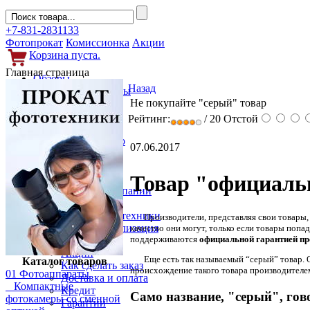
+7-831-2831133
Фотопрокат
Комиссионка
Акции
Корзина пуста.
Главная страница
Обзоры
Назад
Фотоаппараты
Не покупайте "серый" товар
Объективы
Фильтры
Рейтинг:
/ 20
Отстой
Новости
Фото и видео
07.06.2017
Гаджеты
Аксессуары
Товар "официаль
Слухи
Новости компании
Услуги
Прокат фототехники
Производители
, представляя свои товары
Выкуп и реализация
качество они могут, только если товары поп
поддерживаются
официальной гарантией пр
Покупателям
Акции
Еще
есть так называемый “серый” товар. О
Каталог товаров
Как сделать заказ
происхождение такого товара производителем
01 Фотоаппараты
Доставка и оплата
Компактные
Кредит
Само название, "серый", гово
фотокамеры со сменной
Гарантии