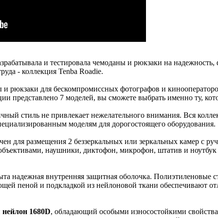
азрабатывала и тестировала чемоданы и рюкзаки на надежность,
руда - коллекция Tenba Roadie.
 и рюкзаки для бескомпромиссных фотографов и кинооператор
ии представлено 7 моделей, вы сможете выбрать именно ту, кот
ный стиль не привлекает нежелательного внимания. Вся колле
пециализированным моделям для дорогостоящего оборудования.
чен для размещения 2 беззеркальных или зеркальных камер с руч
объективами, наушники, диктофон, микрофон, штатив и ноутбук
та надежная внутренняя защитная оболочка. Полиэтиленовые с
щей пеной и подкладкой из нейлоновой ткани обеспечивают от
й
нейлон 1680D
, обладающий особыми износостойкими свойства