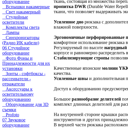
ткань, состоящая из множества пер
оборудование
пропитка DWR
(Durable Water Repel
Вспышки накамерные
ткани, что позволяет выдерживать экс
Свет накамерный
Студийные
Усиленное дно
рюкзака с дополнител
осветители
влажной поверхности.
Комплекты света
Лампы
Эргономичные перфорированные 
Синхронизаторы
комфортное использование рюкзака в
(Радио ИК кабели)
Регулируемый по высоте
нагрудный
06 Студийное
корпусе и равномерно распределить в
оборудование
Стабилизирующие стропы
позволяю
Фото Фоны и
Принадлежности для их
Качественные японские
молнии YK
установки
качества.
Зонты - софтбоксы -
Усиленные швы
и дополнительная п
рассеиватели -
отражатели
Доступ к оборудованию предусмотр
Аксессуары к
осветительному
Большое
разнообразие делителей
пом
оборудованию
комплект длинных делителей для ра
Оборудование для 3D
съемки
На внутренней стороне крышки рас
Profoto
инструментов и других принадлежно
07 Звуковое
В верхней части рюкзака расположен
оборудование