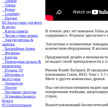
Tamron
Tokina
Pentax
Lensbaby
Прочие
04 Аксессуары для фото
& видео
В течение двух лет компания Tenba р
Карты памяти
содержимого. Результат двухлетнего т
Чехлы сумки ремни
Аккумуляторы &
Элегантные и незаменимые чемоданы
зарядки
количеством оборудования. В коллекц
Батарейные блоки
Фильтры
Продуманный дизайн и минималистич
Бленды
не выдает своей принадлежности к с
Переходные кольца &
конвертеры
Рюкзак Roadie Backpack 20 предназна
Пульты ДУ
кинокамеры Canon, RED, Sony с 3–5 
Штативы и
Mavic и других компактных дронов.
аксессуары
Держатели
Под элегантным внешним видом скры
Прочее
поперечными ячейками, амортизирую
Чистящие средства
сторон.
Установка баланса
белого
Водоотталкивающий баллистически
05 Осветительное