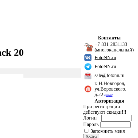
Контакты
+7-831-2831133
ck 20
(многоканальный)
FotoNN.ru
FotoNN.ru
sale@fotonn.ru
г. Н.Новгород,
ул.Воровского,
д.22
(карта)
Авторизация
При регистрации
действуют скидки!!!
Логин
Пароль
Запомнить меня