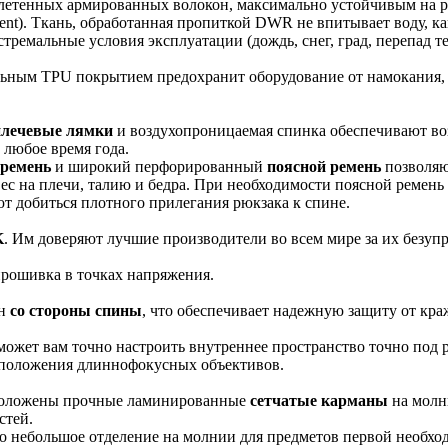
еплетенных армированных волокон, максимально устойчивым на 
lent). Ткань, обработанная пропиткой DWR не впитывает воду, к
тремальные условия эксплуатации (дождь, снег, град, перепад тем
ьным TPU покрытием предохранит оборудование от намокания, е
плечевые лямки
и воздухопроницаемая спинка обеспечивают в
 любое время года.
 ремень
и широкий перфорированный
поясной ремень
позволяю
ес на плечи, талию и бедра. При необходимости поясной ремень
т добиться плотного прилегания рюкзака к спине.
K
. Им доверяют лучшие производители во всем мире за их безуп
рошивка в точках напряжения.
ен
со стороны спины
, что обеспечивает надежную защиту от кр
ожет вам точно настроить внутреннее пространство точно под 
сположения длиннофокусных объективов.
положены прочные ламинированные
сетчатые карманы
на молни
стей.
о небольшое отделение на молнии для предметов первой необх