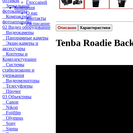
оптикой
Глоссарий
Зеркальные
Компания
фотокамеры
О нас
Компактные
Контакты
фотоаппараты
Расписание
02 Видео оборудование
Описание
Характеристики
Видеокамеры
Панорамные камеры
Tenba Roadie Bac
Экшн-камеры и
аксессуары
Коптеры и
Комплектующие
Системы
стабилизации и
удержания
Видеомониторы
Телесуфлеры
Прочее
03 Объективы
Canon
Nikon
Fujifilm
Olympus
Sony
Sigma