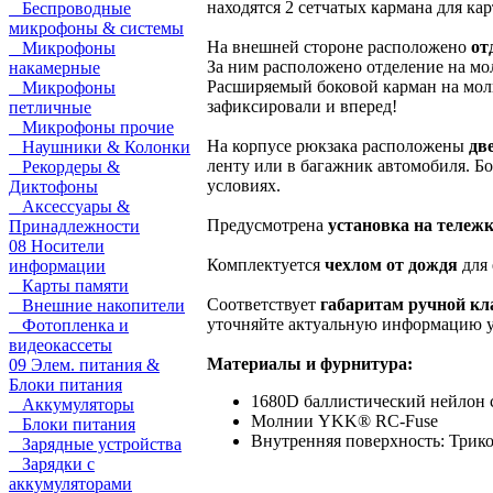
находятся 2 сетчатых кармана для кар
Беспроводные
микрофоны & системы
На внешней стороне расположено
от
Микрофоны
За ним расположено отделение на м
накамерные
Расширяемый боковой карман на мо
Микрофоны
зафиксировали и вперед!
петличные
Микрофоны прочие
На корпусе рюкзака расположены
дв
Наушники & Колонки
ленту или в багажник автомобиля. Б
Рекордеры &
условиях.
Диктофоны
Аксессуары &
Предусмотрена
установка на тележ
Принадлежности
08 Носители
Комплектуется
чехлом от дождя
для 
информации
Карты памяти
Соответствует
габаритам ручной кл
Внешние накопители
уточняйте актуальную информацию у 
Фотопленка и
видеокассеты
Материалы и фурнитура:
09 Элем. питания &
Блоки питания
1680D баллистический нейлон
Аккумуляторы
Молнии YKK® RC-Fuse
Блоки питания
Внутренняя поверхность: Трико
Зарядные устройства
Зарядки с
аккумуляторами