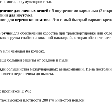
т памяти, аккумуляторов и т.п.
деление для личных вещей
с 5 внутренними карманами (2 откры
олнии
для ноутбука
.
лнии
для переноски штатива
. Это самый быстрый вариант креп
е ручки
для обеспечения удобства при транспортировке или обл
оковая ручка снабжена кожаной накладкой, которая обеспечивае
ку
или чемодан на колесах.
еще большей защиты от осадков и пыли.
ади
большинства международных авиакомпаний. Из-за постоян
своего перевозчика до вылета.
 с пропиткой DWR
таж высокой плотности 280 г/м Рип-стоп нейлон