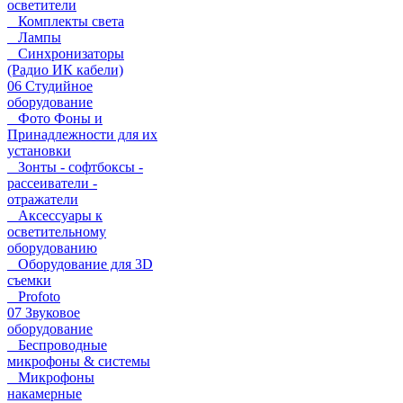
осветители
Комплекты света
Лампы
Синхронизаторы
(Радио ИК кабели)
06 Студийное
оборудование
Фото Фоны и
Принадлежности для их
установки
Зонты - софтбоксы -
рассеиватели -
отражатели
Аксессуары к
осветительному
оборудованию
Оборудование для 3D
съемки
Profoto
07 Звуковое
оборудование
Беспроводные
микрофоны & системы
Микрофоны
накамерные