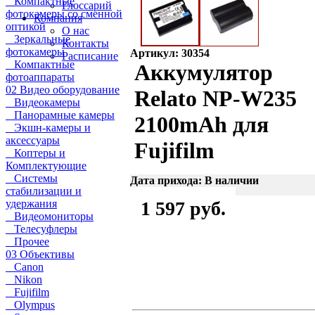
Компактные
Глоссарий
фотокамеры со сменной
Компания
оптикой
О нас
Зеркальные
Контакты
фотокамеры
Артикул: 30354
Расписание
Компактные
Аккумулятор
фотоаппараты
02 Видео оборудование
Relato NP-W235
Видеокамеры
Панорамные камеры
2100mAh для
Экшн-камеры и
аксессуары
Fujifilm
Коптеры и
Комплектующие
Системы
Дата прихода: В наличии
стабилизации и
удержания
1 597 руб.
Видеомониторы
Телесуфлеры
Прочее
03 Объективы
Canon
Nikon
Fujifilm
Olympus