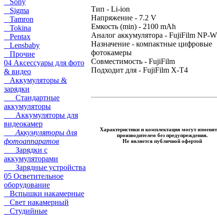
Sony
Тип - Li-ion
Sigma
Напряжение - 7.2 V
Tamron
Емкость (min) - 2100 mAh
Tokina
Аналог аккумулятора - FujiFilm NP-
Pentax
Назначение - компактные цифровые
Lensbaby
фотокамеры
Прочие
Совместимость - FujiFilm
04 Аксессуары для фото
Подходит для - FujiFilm X-T4
& видео
Аккумуляторы &
зарядки
Стандартные
аккумуляторы
Аккумуляторы для
видеокамер
Характеристики и комплектация могут изменят
Аккумуляторы для
производителем без предупреждения.
фотоаппаратов
Не является публичной офертой
Зарядки с
аккумуляторами
Зарядные устройства
05 Осветительное
оборудование
Вспышки накамерные
Свет накамерный
Студийные