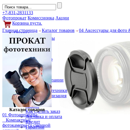
+7-831-2831133
Фотопрокат
Комиссионка
Акции
Корзина пуста.
Главная страница
Каталог товаров
04 Аксессуары для фото 
Обзоры
Фотоаппараты
Объективы
Фильтры
Новости
Фото и видео
Гаджеты
Аксессуары
Слухи
Новости компании
Услуги
Прокат фототехники
Выкуп и реализация
Покупателям
Акции
Каталог товаров
Как сделать заказ
01 Фотоаппараты
Доставка и оплата
Компактные
Кредит
фотокамеры со сменной
Гарантии