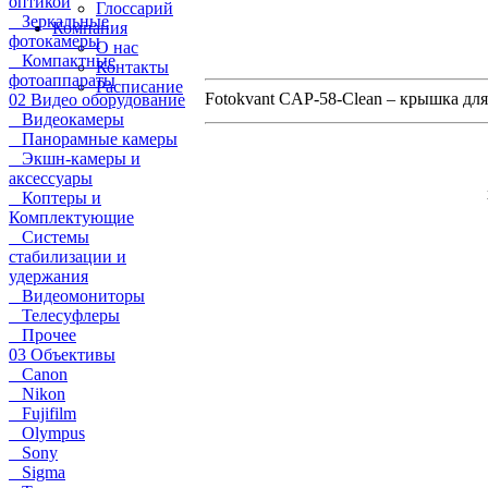
оптикой
Глоссарий
Зеркальные
Компания
фотокамеры
О нас
Компактные
Контакты
фотоаппараты
Расписание
Fotokvant CAP-58-Clean – крышка дл
02 Видео оборудование
Видеокамеры
Панорамные камеры
Экшн-камеры и
аксессуары
Коптеры и
Комплектующие
Системы
стабилизации и
удержания
Видеомониторы
Телесуфлеры
Прочее
03 Объективы
Canon
Nikon
Fujifilm
Olympus
Sony
Sigma