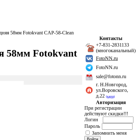
няя 58мм Fotokvant CAP-58-Clean
Контакты
+7-831-2831133
я 58мм Fotokvant
(многоканальный)
FotoNN.ru
FotoNN.ru
sale@fotonn.ru
г. Н.Новгород,
ул.Воровского,
д.22
(карта)
Авторизация
При регистрации
действуют скидки!!!
Логин
Пароль
Запомнить меня