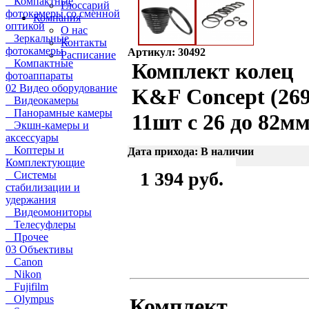
Компактные
Глоссарий
фотокамеры со сменной
Компания
оптикой
О нас
Зеркальные
Контакты
фотокамеры
Артикул: 30492
Расписание
Компактные
Комплект колец
фотоаппараты
02 Видео оборудование
K&F Concept (269
Видеокамеры
Панорамные камеры
11шт с 26 до 82м
Экшн-камеры и
аксессуары
Коптеры и
Дата прихода: В наличии
Комплектующие
1 394 руб.
Системы
стабилизации и
удержания
Видеомониторы
Телесуфлеры
Прочее
03 Объективы
Canon
Nikon
Fujifilm
Olympus
Комплект