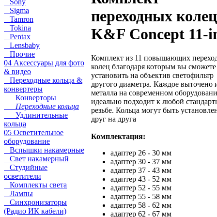
Sony
Sigma
переходных колец
Tamron
Tokina
K&F Concept 11-i
Pentax
Lensbaby
Прочие
Комплект из 11 повышающих перехо
04 Аксессуары для фото
колец благодаря которым вы сможете
& видео
установить на объектив светофильтр
Переходные кольца &
другого диаметра. Каждое выточено 
конвертеры
металла на современном оборудован
Конверторы
идеально подходит к любой стандарт
Переходные кольца
резьбе. Кольца могут быть установле
Удлинительные
друг на друга
кольца
05 Осветительное
Комплектация:
оборудование
Вспышки накамерные
адаптер 26 - 30 мм
Свет накамерный
адаптер 30 - 37 мм
Студийные
адаптер 37 - 43 мм
осветители
адаптер 43 - 52 мм
Комплекты света
адаптер 52 - 55 мм
Лампы
адаптер 55 - 58 мм
Синхронизаторы
адаптер 58 - 62 мм
(Радио ИК кабели)
адаптер 62 - 67 мм