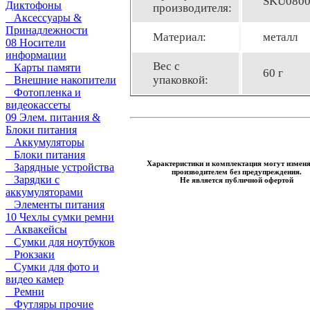
SKU080
Диктофоны
производителя:
Аксессуары &
Принадлежности
Материал:
металл
08 Носители
информации
Вес с
Карты памяти
60 г
упаковкой:
Внешние накопители
Фотопленка и
видеокассеты
09 Элем. питания &
Блоки питания
Аккумуляторы
Блоки питания
Характеристики и комплектация могут измен
Зарядные устройства
производителем без предупреждения.
Зарядки с
Не является публичной офертой
аккумуляторами
Элементы питания
10 Чехлы сумки ремни
Аквакейсы
Сумки для ноутбуков
Рюкзаки
Сумки для фото и
видео камер
Ремни
Футляры прочие