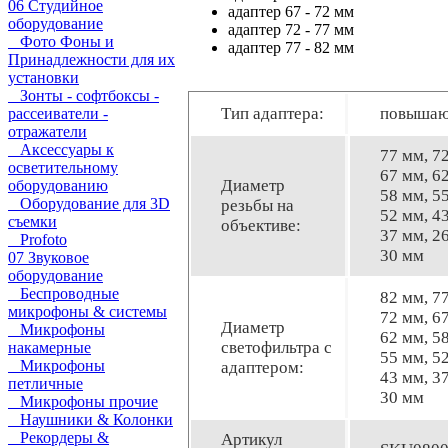
06 Студийное
адаптер 67 - 72 мм
оборудование
адаптер 72 - 77 мм
Фото Фоны и
адаптер 77 - 82 мм
Принадлежности для их
установки
Зонты - софтбоксы -
Тип адаптера:
повыша
рассеиватели -
отражатели
Аксессуары к
77 мм, 7
осветительному
67 мм, 6
Диаметр
оборудованию
58 мм, 5
Оборудование для 3D
резьбы на
52 мм, 4
съемки
объективе:
37 мм, 2
Profoto
30 мм
07 Звуковое
оборудование
Беспроводные
82 мм, 7
микрофоны & системы
72 мм, 6
Диаметр
Микрофоны
62 мм, 5
светофильтра с
накамерные
55 мм, 5
Микрофоны
адаптером:
43 мм, 3
петличные
30 мм
Микрофоны прочие
Наушники & Колонки
Рекордеры &
Артикул