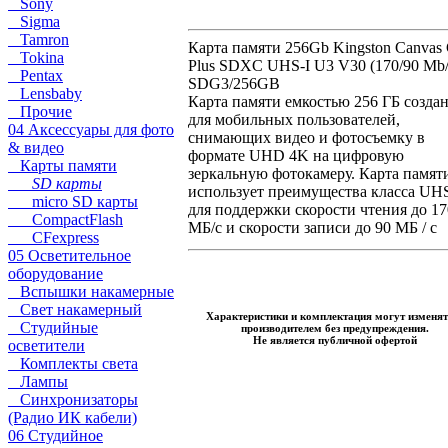
Sony
Sigma
Tamron
Карта памяти 256Gb Kingston Canvas
Tokina
Plus SDXC UHS-I U3 V30 (170/90 Mb/
Pentax
SDG3/256GB
Lensbaby
Карта памяти емкостью 256 ГБ созда
Прочие
для мобильных пользователей,
04 Аксессуары для фото
снимающих видео и фотосъемку в
& видео
формате UHD 4K на цифровую
Карты памяти
зеркальную фотокамеру. Карта памят
SD карты
использует преимущества класса UHS
micro SD карты
для поддержки скорости чтения до 17
CompactFlash
МБ/с и скорости записи до 90 МБ / с
CFexpress
05 Осветительное
оборудование
Вспышки накамерные
Свет накамерный
Характеристики и комплектация могут изменят
Студийные
производителем без предупреждения.
Не является публичной офертой
осветители
Комплекты света
Лампы
Синхронизаторы
(Радио ИК кабели)
06 Студийное