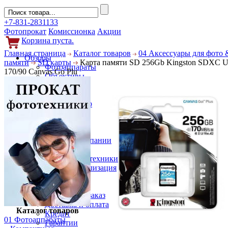
+7-831-2831133
Фотопрокат
Комиссионка
Акции
Корзина пуста.
Главная страница
Каталог товаров
04 Аксессуары для фото 
Обзоры
памяти
SD карты
Карта памяти SD 256Gb Kingston SDXC 
Фотоаппараты
170/90 Canvas Go Plu
Объективы
Фильтры
Новости
Фото и видео
Гаджеты
Аксессуары
Слухи
Новости компании
Услуги
Прокат фототехники
Выкуп и реализация
Покупателям
Акции
Как сделать заказ
Доставка и оплата
Каталог товаров
Кредит
01 Фотоаппараты
Гарантии