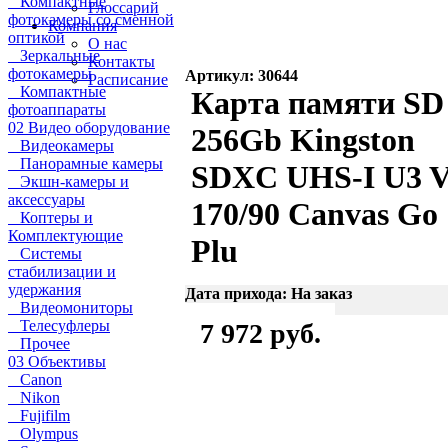
Компактные
Глоссарий
фотокамеры со сменной
Компания
оптикой
О нас
Зеркальные
Контакты
фотокамеры
Артикул: 30644
Расписание
Компактные
Карта памяти SD
фотоаппараты
02 Видео оборудование
256Gb Kingston
Видеокамеры
Панорамные камеры
SDXC UHS-I U3 
Экшн-камеры и
аксессуары
170/90 Canvas Go
Коптеры и
Комплектующие
Plu
Системы
стабилизации и
удержания
Дата прихода: На заказ
Видеомониторы
Телесуфлеры
7 972 руб.
Прочее
03 Объективы
Canon
Nikon
Fujifilm
Olympus