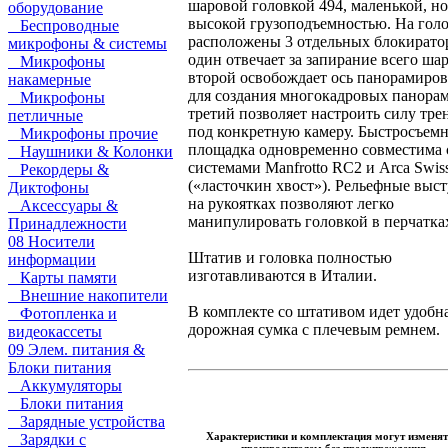
шаровой головкой 494, маленькой, но
оборудование
высокой грузоподъемностью. На гол
Беспроводные
расположены 3 отдельных блокирато
микрофоны & системы
один отвечает за запирание всего шар
Микрофоны
второй освобождает ось панорамиро
накамерные
для создания многокадровых панорам
Микрофоны
третий позволяет настроить силу тре
петличные
под конкретную камеру. Быстросъемн
Микрофоны прочие
площадка одновременно совместима 
Наушники & Колонки
системами Manfrotto RC2 и Arca Swis
Рекордеры &
(«ласточкин хвост»). Рельефные выс
Диктофоны
на рукоятках позволяют легко
Аксессуары &
манипулировать головкой в перчатка
Принадлежности
08 Носители
Штатив и головка полностью
информации
изготавливаются в Италии.
Карты памяти
Внешние накопители
В комплекте со штативом идет удобн
Фотопленка и
дорожная сумка с плечевым ремнем.
видеокассеты
09 Элем. питания &
Блоки питания
Аккумуляторы
Блоки питания
Зарядные устройства
Характеристики и комплектация могут изменят
Зарядки с
производителем без предупреждения.