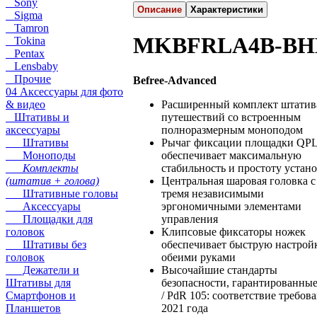
Sony
Описание
Характеристики
Sigma
Tamron
MKBFRLA4B-B
Tokina
Pentax
Lensbaby
Прочие
Befree-Advanced
04 Аксессуары для фото
Расширенный комплект штатив
& видео
путешествий со встроенным
Штативы и
полноразмерным моноподом
аксессуары
Рычаг фиксации площадки QP
Штативы
обеспечивает максимальную
Моноподы
стабильность и простоту устан
Комплекты
Центральная шаровая головка с
(штатив + голова)
тремя независимыми
Штативные головы
эргономичными элементами
Аксессуары
управления
Площадки для
Клипсовые фиксаторы ножек
головок
обеспечивает быструю настрой
Штативы без
обеими руками
головок
Высочайшие стандарты
Дежатели и
безопасности, гарантированны
Штативы для
/ PdR 105: соответствие требов
Смартфонов и
2021 года
Планшетов