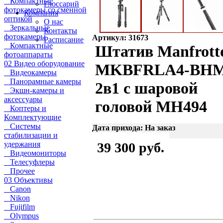
Компактные
Глоссарий
фотокамеры со сменной
Компания
оптикой
О нас
Зеркальные
Контакты
фотокамеры
Артикул: 31673
Расписание
Компактные
Штатив Manfrott
фотоаппараты
02 Видео оборудование
MKBFRLA4-BH
Видеокамеры
Панорамные камеры
2в1 с шаровой
Экшн-камеры и
аксессуары
головой MH494
Коптеры и
Комплектующие
Системы
Дата прихода: На заказ
стабилизации и
удержания
39 300 руб.
Видеомониторы
Телесуфлеры
Прочее
03 Объективы
Canon
Nikon
Fujifilm
Olympus