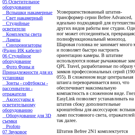
05 Осветительное
оборудование
Усовершенствованный штатив-
Вспышки накамерные
трансформер серии Befree Advanced,
Свет накамерный
идеально подходящий для путешеств
Студийные
других видов работы вне студии. Одн
осветители
ног может отсоединяться, превращаяс
Комплекты света
полнофункциональный монопод.
Лампы
Шаровая головка не занимает много 
Синхронизаторы
и позволяет быстро настроить
(Радио ИК кабели)
ориентацию камеры. В штативе
06 Студийное
используются новые рычажковые за
оборудование
QPL Travel, разработанные по образу
Фото Фоны и
замков профессиональных серий (190
Принадлежности для их
055). В сложенном виде центральная
установки
штанга переворачивается вниз, что
Зонты - софтбоксы -
обеспечивает максимальную
рассеиватели -
компактность в сложенном виде. Гне
отражатели
EasyLink позволяет устанавливать на
Аксессуары к
штатив сбоку дополнительные
осветительному
кронштейны для аксессуаров: вспыше
оборудованию
ламп постоянного света, отражателей
Оборудование для 3D
так далее.
съемки
Profoto
Штатив Befree 2N1 комплектуется
07 Звуковое