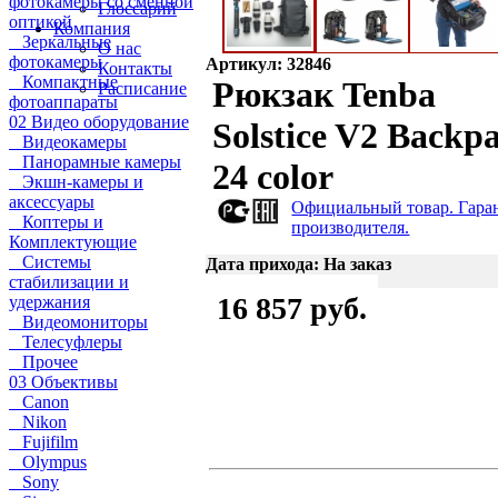
фотокамеры со сменной
Глоссарий
оптикой
Компания
Зеркальные
О нас
фотокамеры
Артикул: 32846
Контакты
Компактные
Рюкзак Tenba
Расписание
фотоаппараты
02 Видео оборудование
Solstice V2 Backp
Видеокамеры
Панорамные камеры
24 color
Экшн-камеры и
аксессуары
Официальный товар. Гара
Коптеры и
производителя.
Комплектующие
Системы
Дата прихода: На заказ
стабилизации и
16 857 руб.
удержания
Видеомониторы
Телесуфлеры
Прочее
03 Объективы
Canon
Nikon
Fujifilm
Olympus
Sony