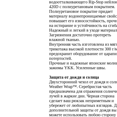
водоотталкивающего Rip-Stop нейло
420D с полиуретановым покрытием.
Полиуретановое покрытие придает
материалу водонепроницаемые свойс
повышает его износостойкость, проч
на истирание и устойчивость на сгиб
Надежный и легкий в уходе материал
Загрязнения достаточно протереть
влажной тканью.
Внутренняя часть изготовлена из мяг
трикотажа высокой плотности 300 г/м
предохранит оборудование от царапи
потертостей.
Прочные и надежные японские молн
зажимы YKK. Усиленные швы.
Защита от дождя и солнца
Двухсторонний чехол от дождя и сол
Weather Wrap™. Серебристая часть
предназначена для отражения солне
лучей в жаркие дни. Черная сторона
сделает ваш рюкзак неприметным и
убережет от любопытных взглядов. Д
дополнительной защиты от дождя вы
можете использовать любою сторону