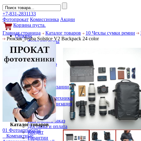
+7-831-2831133
Фотопрокат
Комиссионка
Акции
Корзина пуста.
Главная страница
Каталог товаров
10 Чехлы сумки ремни
Обзоры
Рюкзак Tenba Solstice V2 Backpack 24 color
Фотоаппараты
Объективы
Фильтры
Новости
Фото и видео
Гаджеты
Аксессуары
Слухи
Новости компании
Услуги
Прокат фототехники
Выкуп и реализация
Покупателям
Акции
Как сделать заказ
Каталог товаров
Доставка и оплата
01 Фотоаппараты
Кредит
Компактные
Гарантии