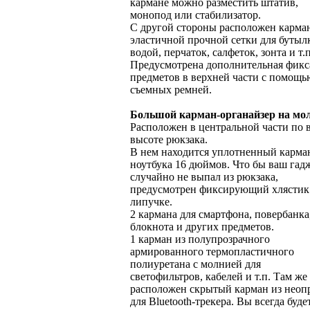
кармане можно разместить штатив,
монопод или стабилизатор.
С другой стороны расположен карма
эластичной прочной сетки для бутыл
водой, перчаток, салфеток, зонта и т.п
Предусмотрена дополнительная фикс
предметов в верхней части с помощь
съемных ремней.
Большой карман-органайзер на мо
Расположен в центральной части по 
высоте рюкзака.
В нем находится уплотненный карма
ноутбука 16 дюймов. Что бы ваш гад
случайно не выпал из рюкзака,
предусмотрен фиксирующий хлястик
липучке.
2 кармана для смартфона, повербанка
блокнота и других предметов.
1 карман из полупрозрачного
армированного термопластичного
полиуретана с молнией для
светофильтров, кабелей и т.п. Там же
расположен скрытый карман из неоп
для Bluetooth-трекера. Вы всегда буде