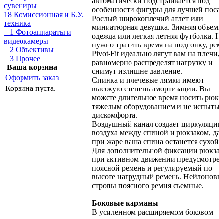
автоматически подстраивается под
сувениры
особенности фигуры для лучшей пос
18 Комиссионная и Б.У.
Рослый широкоплечий атлет или
техника
миниатюрная девушка. Зимняя объем
1 Фотоаппараты и
одежда или легкая летняя футболка. 
видеокамеры
нужно тратить время на подгонку, р
2 Объективы
Pivot-Fit идеально лягут вам на плечи
3 Прочее
равномерно распределят нагрузку и
Ваша корзина
снимут излишне давление.
Оформить заказ
Спинка и плечевые лямки имеют
Корзина пуста.
высокую степень амортизации. Вы
можете длительное время носить рюк
тяжелым оборудованием и не испыты
дискомфорта.
Воздушный канал создает циркуляц
воздуха между спиной и рюкзаком, д
при жаре ваша спина останется сухой
Для дополнительной фиксации рюкз
при активном движении предусмотр
поясной ремень и регулируемый по
высоте нагрудный ремень. Нейлонов
стропы поясного ремня съемные.
Боковые карманы
В усиленном расширяемом боковом