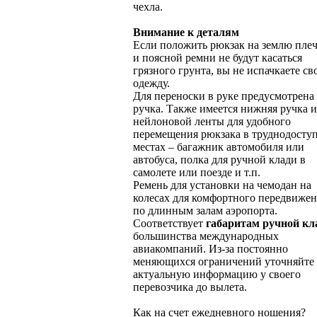
чехла.
Внимание к деталям
Если положить рюкзак на землю пле
и поясной ремни не будут касаться
грязного грунта, вы не испачкаете с
одежду.
Для переноски в руке предусмотрена
ручка. Также имеется нижняя ручка и
нейлоновой ленты для удобного
перемещения рюкзака в труднодосту
местах – багажник автомобиля или
автобуса, полка для ручной клади в
самолете или поезде и т.п.
Ремень для установки на чемодан на
колесах для комфортного передвиже
по длинным залам аэропорта.
Соответствует
габаритам ручной кл
большинства международных
авиакомпаний. Из-за постоянно
меняющихся ограничений уточняйте
актуальную информацию у своего
перевозчика до вылета.
Как на счет ежедневного ношения?