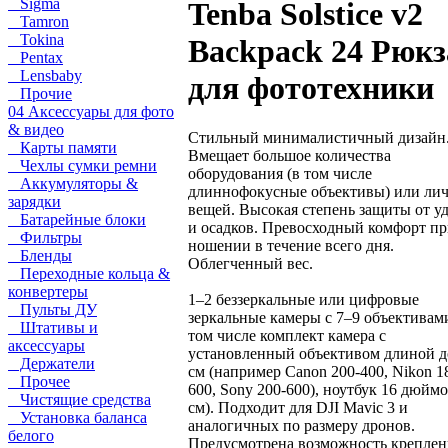
Sigma
Tenba Solstice v2
Tamron
Tokina
Backpack 24 Рюкз
Pentax
Lensbaby
для фототехники
Прочие
04 Аксессуары для фото
& видео
Стильный минималистичный дизайн
Карты памяти
Вмещает большое количества
Чехлы сумки ремни
оборудования (в том числе
Аккумуляторы &
длиннофокусные объективы) или ли
зарядки
вещей. Высокая степень защиты от у
Батарейные блоки
и осадков. Превосходный комфорт п
Фильтры
ношении в течение всего дня.
Бленды
Облегченный вес.
Переходные кольца &
конвертеры
1–2 беззеркальные или цифровые
Пульты ДУ
зеркальные камеры с 7–9 объективами
Штативы и
том числе комплект камера с
аксессуары
установленный объективом длиной д
Держатели
см (например Canon 200-400, Nikon 1
Прочее
600, Sony 200-600), ноутбук 16 дюймо
Чистящие средства
см). Подходит для DJI Mavic 3 и
Установка баланса
аналогичных по размеру дронов.
белого
Предусмотрена возможность креплен