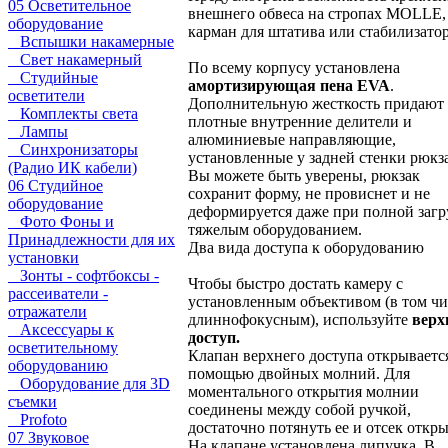
05 Осветительное
внешнего обвеса на стропах MOLLE,
оборудование
карман для штатива или стабилизатор
Вспышки накамерные
Свет накамерный
По всему корпусу установлена
Студийные
амортизирующая пена EVA
.
осветители
Дополнительную жесткость придают
Комплекты света
плотные внутренние делители и
Лампы
алюминиевые направляющие,
Синхронизаторы
установленные у задней стенки рюкза
(Радио ИК кабели)
Вы можете быть уверены, рюкзак
06 Студийное
сохранит форму, не провиснет и не
оборудование
деформируется даже при полной загр
Фото Фоны и
тяжелым оборудованием.
Принадлежности для их
Два вида доступа к оборудованию
установки
Зонты - софтбоксы -
Чтобы быстро достать камеру с
рассеиватели -
установленным объективом (в том чи
отражатели
длиннофокусным), используйте
верх
Аксессуары к
доступ.
осветительному
Клапан верхнего доступа открываетс
оборудованию
помощью двойных молний. Для
Оборудование для 3D
моментального открытия молнии
съемки
соединены между собой ручкой,
Profoto
достаточно потянуть ее и отсек откры
07 Звуковое
На клапане установлена липучка. В