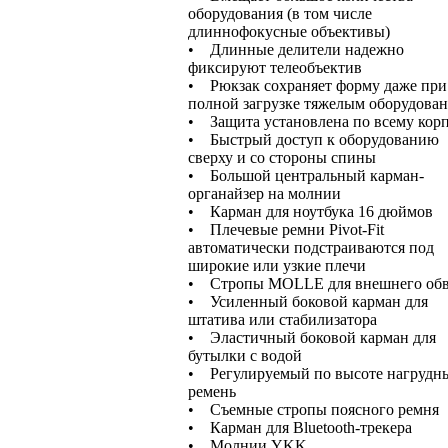
оборудования (в том числе
длиннофокусные объективы)
• Длинные делители надежно
фиксируют телеобъектив
• Рюкзак сохраняет форму даже при
полной загрузке тяжелым оборудова
• Защита установлена по всему кор
• Быстрый доступ к оборудованию
сверху и со стороны спины
• Большой центральный карман-
органайзер на молнии
• Карман для ноутбука 16 дюймов
• Плечевые ремни Pivot-Fit
автоматически подстраиваются под
широкие или узкие плечи
• Стропы MOLLE для внешнего обв
• Усиленный боковой карман для
штатива или стабилизатора
• Эластичный боковой карман для
бутылки с водой
• Регулируемый по высоте нагрудн
ремень
• Съемные стропы поясного ремня
• Карман для Bluetooth-трекера
• Молнии YKK