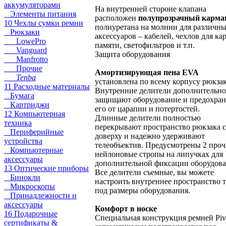
аккумуляторами
На внутренней стороне клапана
Элементы питания
расположен
полупрозрачный карма
10 Чехлы сумки ремни
полиуретана на молнии для различн
Рюкзаки
аксессуаров – кабелей, чехлов для ка
LowePro
памяти, светофильтров и т.п.
Vanguard
Защита оборудования
Manfrotto
Прочие
Амортизирующая пена EVA
Tenba
установлена по всему корпусу рюкзак
11 Расходные материалы
Внутренние делители дополнительно
Бумага
защищают оборудование и предохра
Картриджи
его от царапин и потертостей.
12 Компьютерная
Длинные делители полностью
техника
перекрывают пространство рюкзака 
Периферийные
доверху и надежно удерживают
устройства
телеобъектив. Предусмотрены 2 про
Компьютерные
нейлоновые стропы на липучках для
аксессуары
дополнительной фиксации оборудова
13 Оптические приборы
Все делители съемные, вы можете
Бинокли
настроить внутреннее пространство 
Микроскопы
под размеры оборудования.
Принадлежности и
аксессуары
Комфорт в носке
16 Подарочные
Специальная конструкция ремней Pivo
сертификаты &