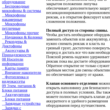
оборудование
закрытом положении липучка
Беспроводные
обеспечивает дополнительную защит
микрофоны & системы
несанкционированного проникновен
Микрофоны
рюкзак, а в открытом фиксирует клап
накамерные
сложенном положении.
Микрофоны
петличные
Полный доступ со стороны спины.
Микрофоны прочие
Чтобы достать необходимое оборудов
Наушники & Колонки
заменить объектив или аккумулятор, 
Рекордеры &
нужно снимать рюкзак и класть на
Диктофоны
грязный грунт, достаточно повернуть
Аксессуары &
вперед и достать все что вам необход
Принадлежности
Поясной ремень надежно удерживает
08 Носители
рюкзак пока вы достаете оборудовани
информации
Обратное открытие не только служит
Карты памяти
удобным местом для смены объектив
Внешние накопители
но обеспечивает защиту от кражи.
Фотопленка и
видеокассеты
Клапан основного отделения
можно
09 Элем. питания &
открыть наполовину для безопасного
Блоки питания
доступа в полевых условиях. Вы так
Аккумуляторы
можете полностью открыть клапан д
Блоки питания
аккуратного и удобного размещения
Зарядные устройства
оборудования перед путешествием.
Зарядки с