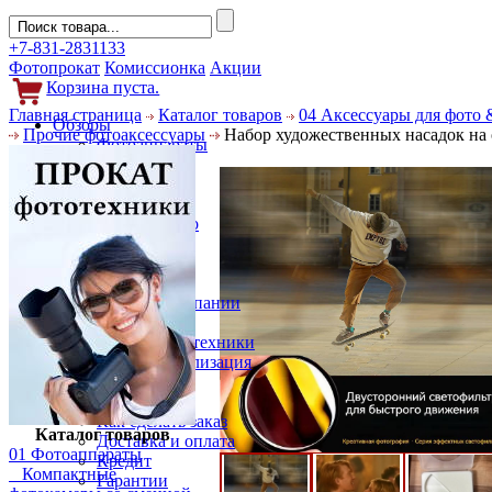
+7-831-2831133
Фотопрокат
Комиссионка
Акции
Корзина пуста.
Главная страница
Каталог товаров
04 Аксессуары для фото 
Обзоры
Прочие фотоаксессуары
Набор художественных насадок на 
Фотоаппараты
Объективы
Фильтры
Новости
Фото и видео
Гаджеты
Аксессуары
Слухи
Новости компании
Услуги
Прокат фототехники
Выкуп и реализация
Покупателям
Акции
Как сделать заказ
Каталог товаров
Доставка и оплата
01 Фотоаппараты
Кредит
Компактные
Гарантии