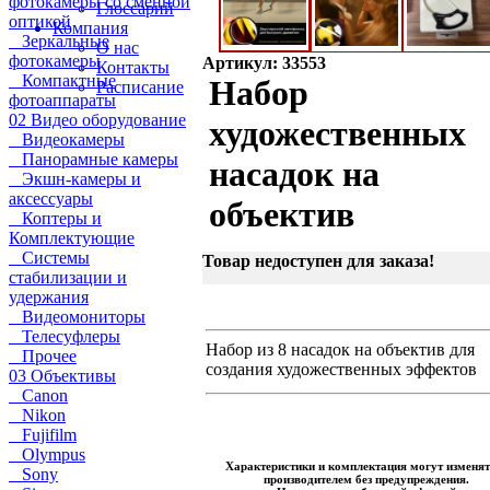
фотокамеры со сменной
Глоссарий
оптикой
Компания
Зеркальные
О нас
фотокамеры
Артикул: 33553
Контакты
Компактные
Набор
Расписание
фотоаппараты
02 Видео оборудование
художественных
Видеокамеры
Панорамные камеры
насадок на
Экшн-камеры и
аксессуары
объектив
Коптеры и
Комплектующие
Системы
Товар недоступен для заказа!
стабилизации и
удержания
Видеомониторы
Телесуфлеры
Набор из 8 насадок на объектив для
Прочее
создания художественных эффектов
03 Объективы
Canon
Nikon
Fujifilm
Olympus
Характеристики и комплектация могут изменят
Sony
производителем без предупреждения.