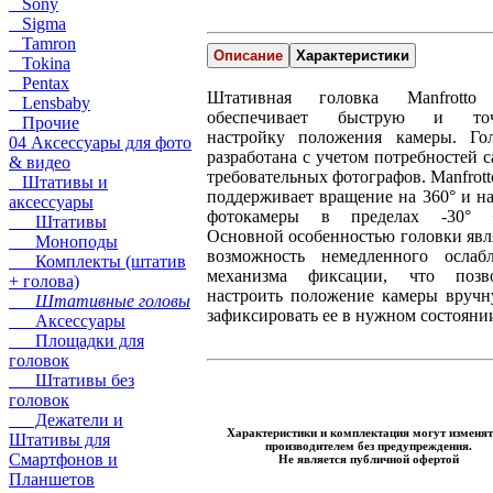
Sony
Sigma
Tamron
Описание
Характеристики
Tokina
Pentax
Штативная головка Manfrotto
Lensbaby
обеспечивает быструю и то
Прочие
настройку положения камеры. Го
04 Аксессуары для фото
разработана с учетом потребностей 
& видео
требовательных фотографов. Manfrott
Штативы и
поддерживает вращение на 360° и н
аксессуары
фотокамеры в пределах -30° +
Штативы
Основной особенностью головки явл
Моноподы
возможность немедленного ослаб
Комплекты (штатив
механизма фиксации, что позво
+ голова)
настроить положение камеры вруч
Штативные головы
зафиксировать ее в нужном состояни
Аксессуары
Площадки для
головок
Штативы без
головок
Дежатели и
Характеристики и комплектация могут изменят
Штативы для
производителем без предупреждения.
Смартфонов и
Не является публичной офертой
Планшетов