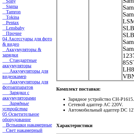
Sam
Sony
Sigma
Sam
Tamron
Sam
Tokina
LSM
Pentax
SLB
Lensbaby
Прочие
SLB
04 Аксессуары для фото
Sam
& видео
Sam
Аккумуляторы &
зарядки
123
Стандартные
85S
аккумуляторы
LH8
Аккумуляторы для
VB
видеокамер
Аккумуляторы для
фотоаппаратов
Комплект поставки:
Зарядки с
аккумуляторами
Зарядное устройство CH-P1615.
Зарядные
Сетевой адаптер AC 220V.
устройства
Автомобильный адаптер DC 12
05 Осветительное
оборудование
Вспышки накамерные
Характеристики
Свет накамерный