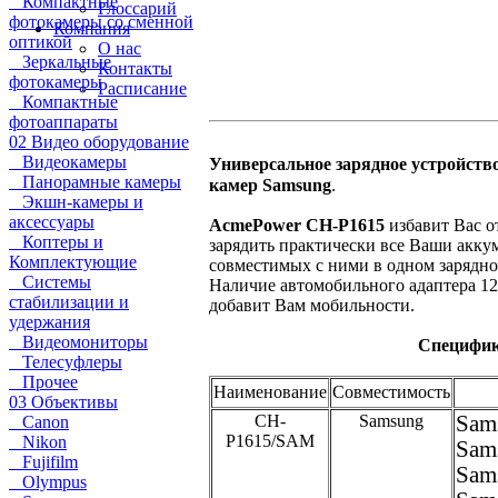
Компактные
Глоссарий
фотокамеры со сменной
Компания
оптикой
О нас
Зеркальные
Контакты
фотокамеры
Расписание
Компактные
фотоаппараты
02 Видео оборудование
Видеокамеры
Универсальное зарядное устройств
Панорамные камеры
камер Samsung
.
Экшн-камеры и
аксессуары
AcmePower CH-P1615
избавит Вас о
Коптеры и
зарядить практически все Ваши акку
Комплектующие
совместимых с ними в одном зарядно
Системы
Наличие автомобильного адаптера 12
стабилизации и
добавит Вам мобильности.
удержания
Видеомониторы
Специфик
Телесуфлеры
Прочее
Наименование
Совместимость
03 Объективы
CH-
Samsung
Sam
Canon
P1615/SAM
Nikon
Sam
Fujifilm
Sam
Olympus