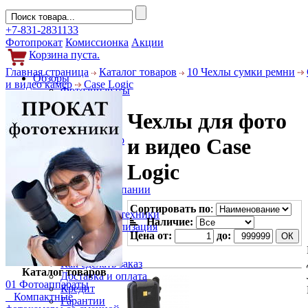
+7-831-2831133
Фотопрокат
Комиссионка
Акции
Корзина пуста.
Главная страница
Каталог товаров
10 Чехлы сумки ремни
Обзоры
и видео камер
Case Logic
Фотоаппараты
Объективы
Чехлы для фото
Фильтры
Новости
Фото и видео
и видео Case
Гаджеты
Аксессуары
Logic
Слухи
Новости компании
Услуги
Сортировать по
:
Прокат фототехники
Наличие:
Выкуп и реализация
Цена от:
до:
Покупателям
Акции
Как сделать заказ
Каталог товаров
Доставка и оплата
01 Фотоаппараты
Кредит
Компактные
Гарантии