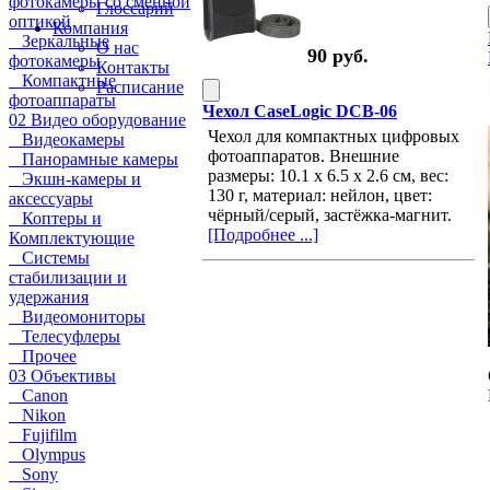
фотокамеры со сменной
Глоссарий
оптикой
Компания
Зеркальные
О нас
90 руб.
фотокамеры
Контакты
Компактные
Расписание
фотоаппараты
Чехол CaseLogic DCB-06
02 Видео оборудование
Чехол для компактных цифровых
Видеокамеры
фотоаппаратов. Внешние
Панорамные камеры
размеры: 10.1 x 6.5 x 2.6 см, вес:
Экшн-камеры и
130 г, материал: нейлон, цвет:
аксессуары
чёрный/серый, застёжка-магнит.
Коптеры и
[Подробнее ...]
Комплектующие
Системы
стабилизации и
удержания
Видеомониторы
Телесуфлеры
Прочее
03 Объективы
Canon
Nikon
Fujifilm
Olympus
Sony