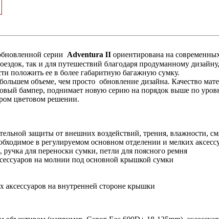
обновленной серии
Adventura II
ориентирована на современных
оездок, так и для путешествий благодаря продуманному дизайну
сти положить ее в более габаритную багажную сумку.
большем объеме, чем просто обновление дизайна. Качество мат
новый бампер, поднимает новую серию на порядок выше по уро
ером цветовом решении.
ельной защиты от внешних воздействий, трения, влажности, см
обходимое в регулируемом основном отделении и мелких аксесс
 ручка для переноски сумки, петли для поясного ремня
сессуаров на молнии под основной крышкой сумки
х аксессуаров на внутренней стороне крышки