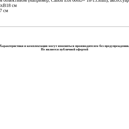
м объективом (например, Canon Eos 600D+ 18-135mm), аксессуа
3xВ18 см
7 см
Характеристики и комплектация могут изменяться производителем без предупреждения
Не является публичной офертой