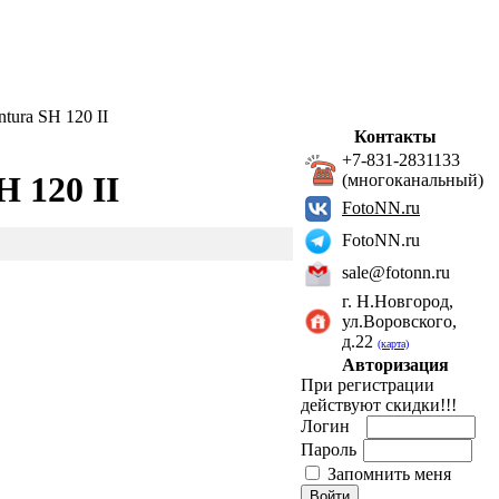
ura SH 120 II
Контакты
+7-831-2831133
 120 II
(многоканальный)
FotoNN.ru
FotoNN.ru
sale@fotonn.ru
г. Н.Новгород,
ул.Воровского,
д.22
(карта)
Авторизация
При регистрации
действуют скидки!!!
Логин
Пароль
Запомнить меня