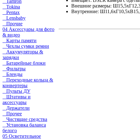
Вмещает: DSLR камера с одеты
Tamron
Внешние размеры: Ш15,5xГ12,
Tokina
Внутренние: Ш11,6xГ10,5хВ15,
Pentax
Lensbaby
Прочие
04 Аксессуары для фото
& видео
Карты памяти
Чехлы сумки ремни
Аккумуляторы &
зарядки
Батарейные блоки
Фильтры
Бленды
Переходные кольца &
конвертеры
Пульты ДУ
Штативы и
аксессуары
Держатели
Прочее
Чистящие средства
Установка баланса
белого
05 Осветительное