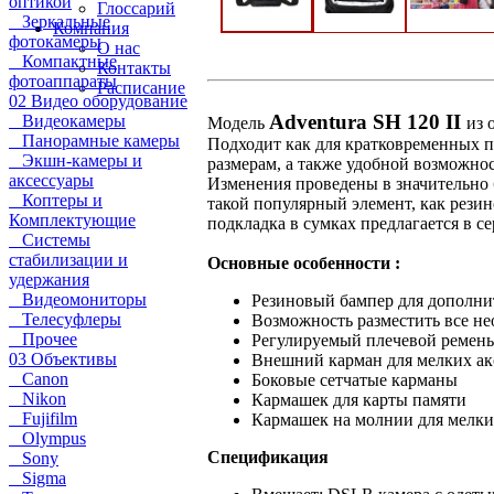
оптикой
Глоссарий
Зеркальные
Компания
фотокамеры
О нас
Компактные
Контакты
фотоаппараты
Расписание
02 Видео оборудование
Adventura SH 120 II
Видеокамеры
Модель
из 
Панорамные камеры
Подходит как для кратковременных п
Экшн-камеры и
размерам, а также удобной возможно
аксессуары
Изменения проведены в значительно 
Коптеры и
такой популярный элемент, как рези
Комплектующие
подкладка в сумках предлагается в с
Системы
стабилизации и
Основные особенности :
удержания
Видеомониторы
Резиновый бампер для дополнит
Телесуфлеры
Возможность разместить все не
Прочее
Регулируемый плечевой ремень,
03 Объективы
Внешний карман для мелких ак
Canon
Боковые сетчатые карманы
Nikon
Кармашек для карты памяти
Fujifilm
Кармашек на молнии для мелки
Olympus
Спецификация
Sony
Sigma