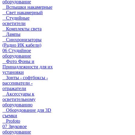
оборудование
Вспышки накамерные
Свет накамерный
Студийные
осветители
Комплекты света
Лампы
Синхронизаторы
(Радио ИК кабели)
06 Студийное
оборудование
Фото Фоны и
Принадлежности для их
установки
Зонты - софтбоксы -
рассеиватели -
отражатели
Аксессуары к
осветительному
оборудованию
Оборудование для 3D
съемки
Profoto
07 Звуковое
оборудование