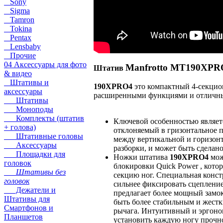
Sony
Sigma
Tamron
Tokina
Pentax
Lensbaby
Прочие
04 Аксессуары для фото
Manfrotto MT190XPR
Штатив
& видео
Штативы и
190XPRO4
это компактный 4-секци
аксессуары
расширенными функциями и отличны
Штативы
Моноподы
Комплекты (штатив
Ключевой особенностью являет
+ голова)
отклоняемый в гризонтальное 
Штативные головы
между вертикальной и горизон
Аксессуары
разборки, и может быть сделан
Площадки для
Ножки штатива
190XPRO4
мож
головок
блокировки Quick Power , кот
Штативы без
секцию ног. Специальная конст
головок
сильнее фиксировать сцепление
Дежатели и
предлагает более мощный замок
Штативы для
быть более стабильным и жест
Смартфонов и
рычага. Интуитивный и эргоно
Планшетов
установить каждую ногу прочно