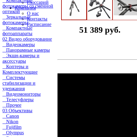
Компактные
Глоссарий
фотокамеры со сменной
Компания
оптикой
О нас
Зеркальные
Контакты
фотокамеры
Расписание
51 389 руб.
Компактные
фотоаппараты
02 Видео оборудование
Видеокамеры
Панорамные камеры
Экшн-камеры и
аксессуары
Коптеры и
Комплектующие
Системы
стабилизации и
удержания
Видеомониторы
Телесуфлеры
Прочее
03 Объективы
Canon
Nikon
Fujifilm
Olympus