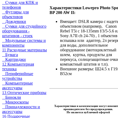
Сумки для КПК и
телефонов
Характеристики Lowepro Photo Spo
Футляры для
BP 200 AW II:
объективов
Дождевики
Вмещает: DSLR камера с наде
Сумки для студийного
объективом (например, Canon
оборудования -
Rebel T5i с 18-135mm f/3/5-5.6 
штативов - стоек
Sony A7II ch 24-70) , 1 объекти
Модульные системы и
вспышка или адаптер, 2л резер
компоненты
для воды, дополнительное
11 Расходные материалы
оборудование (мотоциклетный
Бумага
шлем, куртка, продукты для
Картриджи
перекуса, солнцезащитные очки
12 Компьютерная
компактный штатив и т.п).
техника
Внешние размеры: Ш24.5 x Г19.
Периферийные
В52см
устройства
Компьютерные
аксессуары
13 Оптические приборы
Бинокли
Микроскопы
Характеристики и комплектация могут изменят
Принадлежности и
производителем без предупреждения.
аксессуары
Не является публичной офертой
16 Подарочные