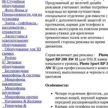
06 Студийное
Продуманный до мелочей дизайн
оборудование
рюкзаков учитывает любые потребно
Фото Фоны и
владельца во время путешествия:
Принадлежности для их
специальное отделение для емкости с
установки
водой с дополнительной защитой от
Зонты - софтбоксы -
протекания, карман для телефона и
рассеиватели -
мелких аксессуаров на поясном ремн
отражатели
ремни-утяжки для крепления
Аксессуары к
треккинговых палок или штатива с
осветительному
внешней стороны рюкзака во время
оборудованию
движения.
Оборудование для 3D
съемки
Серия включает два рюкзака :
Phot
Profoto
Sport BP 200 AW II
(для DSLR камер
07 Звуковое
начального уровня),
Photo Sport BP 
оборудование
AW II
(для профессионального компл
Беспроводные
техники), выполненных в черном и 
микрофоны & системы
цветовом
Микрофоны
накамерные
Особенности:
Микрофоны
петличные
Четыре отделения: фототсек, дл
Микрофоны прочие
личных вещей, верхний карман
Наушники & Колонки
передний расширяющийся кар
Рекордеры &
Карман для телефона на поясн