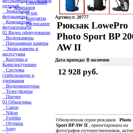
фотокамеры со сменной
Глоссарий
оптикой
Компания
Зеркальные
О нас
фотокамеры
Артикул: 20777
Контакты
Компактные
Рюкзак LowePro
Расписание
фотоаппараты
02 Видео оборудование
Photo Sport BP 20
Видеокамеры
Панорамные камеры
AW II
Экшн-камеры и
аксессуары
Коптеры и
Дата прихода: В наличии
Комплектующие
12 928 руб.
Системы
стабилизации и
удержания
Видеомониторы
Телесуфлеры
Прочее
03 Объективы
Canon
Nikon
Fujifilm
Обновленная серия рюкзаков
Photo
Olympus
Sport BP AW II
, ориентирована на
Sony
фотографов-путешественников, акти