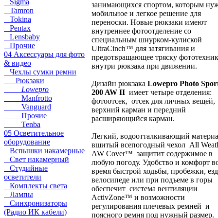
Sigma
занимающихся спортом, которым ну
Tamron
мобильное и легкое решение для
Tokina
переноски. Новые рюкзаки имеют
Pentax
внутреннее фотоотделение со
Lensbaby
специальным шнурком-кулиской
Прочие
UltraCinch™ для затягивания и
04 Аксессуары для фото
предотвращающее тряску фототехни
& видео
внутри рюкзака при движении.
Чехлы сумки ремни
Рюкзаки
Дизайн рюкзака
Lowepro Photo Spor
Lowepro
200 AW II
имеет четыре отделения:
Manfrotto
фотоотсек, отсек для личных вещей,
Vanguard
верхний карман и передний
Прочие
расширяющийся карман.
Tenba
05 Осветительное
Легкий, водоотталкивающий материа
оборудование
вшитый всепогодный чехол All Weat
Вспышки накамерные
AW Cover™ защитит содержимое в
Свет накамерный
любую погоду. Удобство и комфорт в
Студийные
время быстрой ходьбы, пробежки, ез
осветители
велосипеде или при подъеме в горы
Комплекты света
обеспечит система вентиляции
Лампы
ActivZone™ и возможности
Синхронизаторы
регулирования плечевых ремней и
(Радио ИК кабели)
поясного ремня под нужный размер.