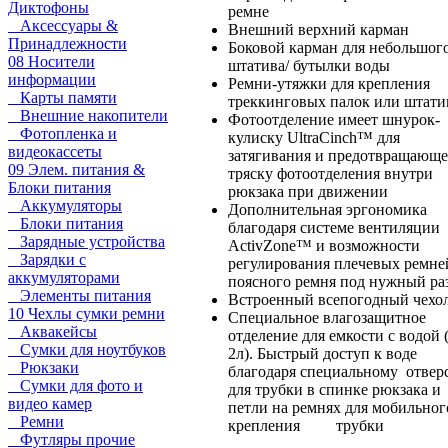
Диктофоны
ремне
Аксессуары &
Внешний верхний карман
Принадлежности
Боковой карман для небольшог
08 Носители
штатива/ бутылки воды
информации
Ремни-утяжки для крепления
Карты памяти
треккинговых палок или штати
Внешние накопители
Фотоотделение имеет шнурок-
Фотопленка и
кулиску UltraCinch™ для
видеокассеты
затягивания и предотвращающе
09 Элем. питания &
тряску фотоотделения внутри
Блоки питания
рюкзака при движении
Аккумуляторы
Дополнительная эргономика
Блоки питания
благодаря системе вентиляции
Зарядные устройства
ActivZone™ и возможности
Зарядки с
регулирования плечевых ремне
аккумуляторами
поясного ремня под нужный ра
Элементы питания
Встроенный всепогодный чехо
10 Чехлы сумки ремни
Специальное влагозащитное
Аквакейсы
отделение для емкости с водой 
Сумки для ноутбуков
2л). Быстрый доступ к воде
Рюкзаки
благодаря специальному отвер
Сумки для фото и
для трубки в спинке рюкзака и
видео камер
петли на ремнях для мобильног
Ремни
крепления трубки
Футляры прочие