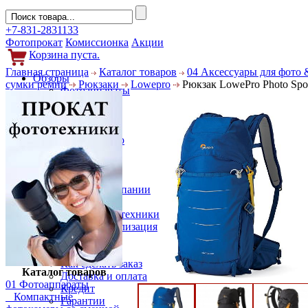
+7-831-2831133
Фотопрокат
Комиссионка
Акции
Корзина пуста.
Главная страница
Каталог товаров
04 Аксессуары для фото 
Обзоры
сумки ремни
Рюкзаки
Lowepro
Рюкзак LowePro Photo Spor
Фотоаппараты
Объективы
Фильтры
Новости
Фото и видео
Гаджеты
Аксессуары
Слухи
Новости компании
Услуги
Прокат фототехники
Выкуп и реализация
Покупателям
Акции
Как сделать заказ
Каталог товаров
Доставка и оплата
01 Фотоаппараты
Кредит
Компактные
Гарантии