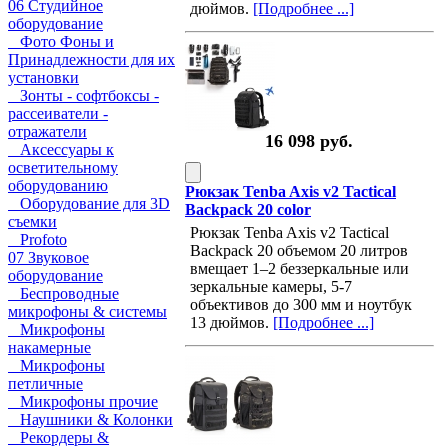
06 Студийное
дюймов.
[Подробнее ...]
оборудование
Фото Фоны и
Принадлежности для их
установки
Зонты - софтбоксы -
рассеиватели -
отражатели
16 098 руб.
Аксессуары к
осветительному
оборудованию
Рюкзак Tenba Axis v2 Tactical
Оборудование для 3D
Backpack 20 color
съемки
Рюкзак Tenba Axis v2 Tactical
Profoto
Backpack 20 объемом 20 литров
07 Звуковое
вмещает 1–2 беззеркальные или
оборудование
зеркальные камеры, 5-7
Беспроводные
объективов до 300 мм и ноутбук
микрофоны & системы
13 дюймов.
[Подробнее ...]
Микрофоны
накамерные
Микрофоны
петличные
Микрофоны прочие
Наушники & Колонки
Рекордеры &