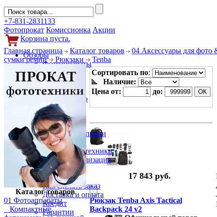
+7-831-2831133
Фотопрокат
Комиссионка
Акции
Корзина пуста.
Главная страница
Каталог товаров
04 Аксессуары для фото 
Обзоры
сумки ремни
Рюкзаки
Tenba
Фотоаппараты
Объективы
Сортировать по
:
Фильтры
Наличие:
Новости
Цена от:
до:
Фото и видео
Гаджеты
Аксессуары
Слухи
Новости компании
Услуги
Прокат фототехники
Выкуп и реализация
Покупателям
17 843 руб.
Акции
Как сделать заказ
Каталог товаров
Доставка и оплата
01 Фотоаппараты
Рюкзак Tenba Axis Tactical
Кредит
Компактные
Backpack 24 v2
Гарантии