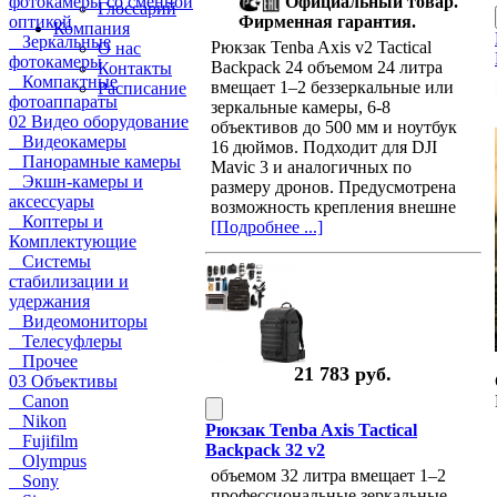
фотокамеры со сменной
Официальный товар.
Глоссарий
оптикой
Фирменная гарантия.
Компания
Зеркальные
Рюкзак Tenba Axis v2 Tactical
О нас
фотокамеры
Backpack 24 объемом 24 литра
Контакты
Компактные
вмещает 1–2 беззеркальные или
Расписание
фотоаппараты
зеркальные камеры, 6-8
02 Видео оборудование
объективов до 500 мм и ноутбук
Видеокамеры
16 дюймов. Подходит для DJI
Панорамные камеры
Mavic 3 и аналогичных по
Экшн-камеры и
размеру дронов. Предусмотрена
аксессуары
возможность крепления внешне
Коптеры и
[Подробнее ...]
Комплектующие
Системы
стабилизации и
удержания
Видеомониторы
Телесуфлеры
Прочее
21 783 руб.
03 Объективы
Canon
Nikon
Рюкзак Tenba Axis Tactical
Fujifilm
Backpack 32 v2
Olympus
объемом 32 литра вмещает 1–2
Sony
профессиональные зеркальные