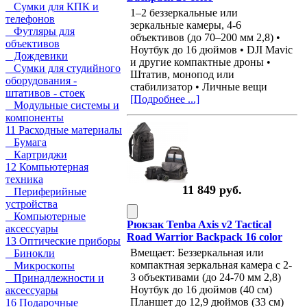
Сумки для КПК и
1–2 беззеркальные или
телефонов
зеркальные камеры, 4-6
Футляры для
объективов (до 70–200 мм 2,8) •
объективов
Ноутбук до 16 дюймов • DJI Mavic
Дождевики
и другие компактные дроны •
Сумки для студийного
Штатив, монопод или
оборудования -
стабилизатор • Личные вещи
штативов - стоек
[Подробнее ...]
Модульные системы и
компоненты
11 Расходные материалы
Бумага
Картриджи
12 Компьютерная
техника
11 849 руб.
Периферийные
устройства
Компьютерные
Рюкзак Tenba Axis v2 Tactical
аксессуары
Road Warrior Backpack 16 color
13 Оптические приборы
Вмещает: Беззеркальная или
Бинокли
компактная зеркальная камера с 2-
Микроскопы
3 объективами (до 24-70 мм 2,8)
Принадлежности и
Ноутбук до 16 дюймов (40 см)
аксессуары
Планшет до 12,9 дюймов (33 см)
16 Подарочные