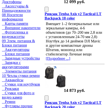
12 099 руб.
Диктофоны
Аксессуары &
Принадлежности
Рюкзак Tenba Axis v2 Tactical LT
08 Носители
Backpack 18 color
информации
Карты памяти
Вмещает 1–2 беззеркальные или
Внешние накопители
зеркальные камеры, 4-6
Фотопленка и
объективов (до 70–200 мм 2,8 или
видеокассеты
с установленным 24-70 мм 2,8)
09 Элем. питания &
Ноутбук до 14 дюймов DJI Mavic
Блоки питания
и другие компактные дроны
Аккумуляторы
Штатив, монопод или
Блоки питания
стабилизатор Личные вещи
Зарядные устройства
[Подробнее ...]
Зарядки с
аккумуляторами
Элементы питания
10 Чехлы сумки ремни
Аквакейсы
Сумки для ноутбуков
Рюкзаки
14 873 руб.
Сумки для фото и
видео камер
Ремни
Рюкзак Tenba Axis v2 Tactical LT
Футляры прочие
Backpack 20 color