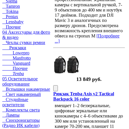
Sigma
камеры с вертикальной ручкой, 7-
Tamron
9 объективов до 400 мм и ноутбук
Tokina
17 дюймов. Подходит для DJI
Pentax
Mavic 3 и аналогичных по
Lensbaby
размеру дронов. Предусмотрена
Прочие
возможность крепления внешнего
04 Аксессуары для фото
обвеса на стропах M
[Подробнее
& видео
...]
Чехлы сумки ремни
Рюкзаки
Lowepro
Manfrotto
Vanguard
Прочие
Tenba
05 Осветительное
13 849 руб.
оборудование
Вспышки накамерные
Рюкзак Tenba Axis v2 Tactical
Свет накамерный
Backpack 16 color
Студийные
осветители
вмещает 1–2 беззеркальные,
Комплекты света
цифровые зеркальные или
Лампы
кинокамеры с 4–6 объективами до
Синхронизаторы
300 мм или установленный на
(Радио ИК кабели)
камере 70-200 мм, планшет 11