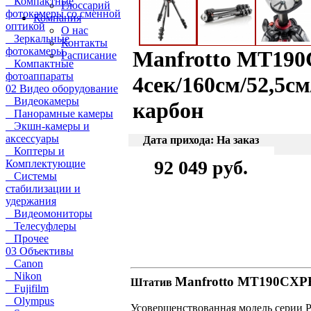
Компактные
Глоссарий
фотокамеры со сменной
Компания
оптикой
О нас
Зеркальные
Контакты
фотокамеры
Manfrotto MT19
Расписание
Компактные
фотоаппараты
4сек/160см/52,5см
02 Видео оборудование
Видеокамеры
карбон
Панорамные камеры
Экшн-камеры и
аксессуары
Дата прихода: На заказ
Коптеры и
92 049 руб.
Комплектующие
Системы
стабилизации и
удержания
Видеомониторы
Телесуфлеры
Прочее
03 Объективы
Canon
Nikon
Manfrotto MT190CX
Штатив
Fujifilm
Olympus
Усовершенствованная модель серии 