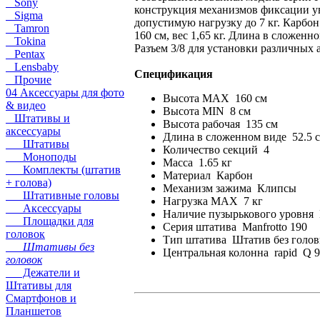
Sony
конструкция механизмов фиксации у
Sigma
допустимую нагрузку до 7 кг. Карбон.
Tamron
160 см, вес 1,65 кг. Длина в сложенн
Tokina
Разъем 3/8 для установки различных 
Pentax
Lensbaby
Спецификация
Прочие
04 Аксессуары для фото
Высота MAX 160 см
& видео
Высота MIN 8 см
Штативы и
Высота рабочая 135 см
аксессуары
Длина в сложенном виде 52.5 
Штативы
Количество секций 4
Моноподы
Масса 1.65 кг
Комплекты (штатив
Материал Карбон
+ голова)
Механизм зажима Клипсы
Штативные головы
Нагрузка MAX 7 кг
Аксессуары
Наличие пузырькового уровня 
Площадки для
Серия штатива Manfrotto 190
головок
Тип штатива Штатив без голо
Штативы без
Центральная колонна rapid Q 9
головок
Дежатели и
Штативы для
Смартфонов и
Планшетов