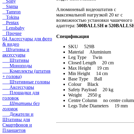
Sony
Sigma
Алюминевый видеоштатив с
Tamron
максимальной нагрузкой 20 кг с
Tokina
возможностью установки чашечного
Pentax
адаптера:
500BALLSH и 520BALLS
Lensbaby
Прочие
Спецификация
04 Аксессуары для фото
& видео
SKU 529B
Штативы и
Material Aluminium
аксессуары
Leg Type Twin
Штативы
Closed Length 20 cm
Моноподы
Max Height 19 cm
Комплекты (штатив
Min Height 14 cm
+ голова)
Base Type Ball
Штативные головы
Colour Black
Аксессуары
Safety Payload 20 kg
Площадки для
Weight 2950 g
головок
Centre Column no centre col
Штативы без
Legs Tube Diameters 19 mm
головок
Дежатели и
Штативы для
Смартфонов и
Планшетов