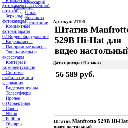
Компактные
Глоссарий
фотокамеры со сменной
Компания
оптикой
О нас
Зеркальные
Контакты
фотокамеры
Артикул: 21196
Расписание
Компактные
Штатив Manfrott
фотоаппараты
02 Видео оборудование
529B Hi-Hat для
Видеокамеры
Панорамные камеры
видео настольны
Экшн-камеры и
аксессуары
Коптеры и
Дата прихода: На заказ
Комплектующие
56 589 руб.
Системы
стабилизации и
удержания
Видеомониторы
Телесуфлеры
Прочее
03 Объективы
Canon
Nikon
Fujifilm
Manfrotto 529B Hi-Hat
Штатив
Olympus
видео настольный