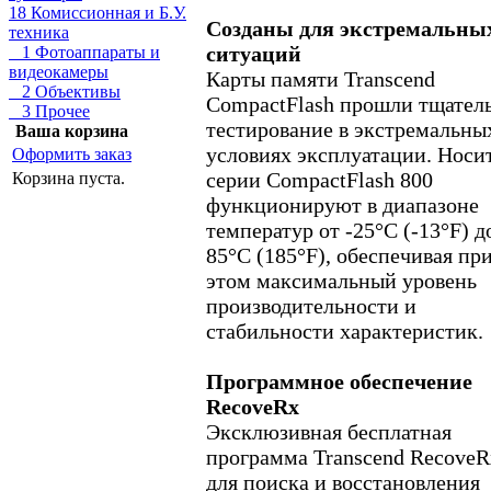
18 Комиссионная и Б.У.
Созданы для экстремальны
техника
ситуаций
1 Фотоаппараты и
видеокамеры
Карты памяти Transcend
2 Объективы
CompactFlash прошли тщател
3 Прочее
тестирование в экстремальны
Ваша корзина
условиях эксплуатации. Носи
Оформить заказ
серии CompactFlash 800
Корзина пуста.
функционируют в диапазоне
температур от -25°C (-13°F) д
85°C (185°F), обеспечивая пр
этом максимальный уровень
производительности и
стабильности характеристик.
Программное обеспечение
RecoveRx
Эксклюзивная бесплатная
программа Transcend RecoveR
для поиска и восстановления