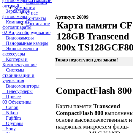
фотокамеры со сменной
Глоссарий
оптикой
Компания
Зеркальные
О нас
фотокамеры
Артикул: 26099
Контакты
Компактные
Карта памяти CF
Расписание
фотоаппараты
02 Видео оборудование
128GB Transcend
Видеокамеры
Панорамные камеры
800х TS128GCF8
Экшн-камеры и
аксессуары
Коптеры и
Товар недоступен для заказа!
Комплектующие
Системы
стабилизации и
удержания
Видеомониторы
CompactFlash 800
Телесуфлеры
Прочее
03 Объективы
Карты памяти
Transcend
Canon
CompactFlash 800
выполнены
Nikon
Fujifilm
основе высококачественных и
Olympus
надежных микросхем флэш-
Sony