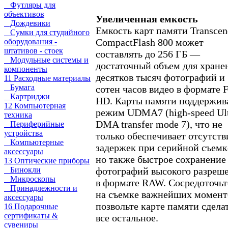
Футляры для
объективов
Увеличенная емкость
Дождевики
Емкость карт памяти Transcen
Сумки для студийного
CompactFlash 800 может
оборудования -
штативов - стоек
составлять до 256 ГБ —
Модульные системы и
достаточный объем для хране
компоненты
десятков тысяч фотографий и
11 Расходные материалы
Бумага
сотен часов видео в формате F
Картриджи
HD. Карты памяти поддержив
12 Компьютерная
режим UDMA7 (high-speed Ul
техника
DMA transfer mode 7), что не
Периферийные
устройства
только обеспечивает отсутств
Компьютерные
задержек при серийной съемк
аксессуары
но также быстрое сохранение
13 Оптические приборы
фотографий высокого разреш
Бинокли
Микроскопы
в формате RAW. Сосредоточьт
Принадлежности и
на съемке важнейших момент
аксессуары
позвольте карте памяти сдела
16 Подарочные
сертификаты &
все остальное.
сувениры