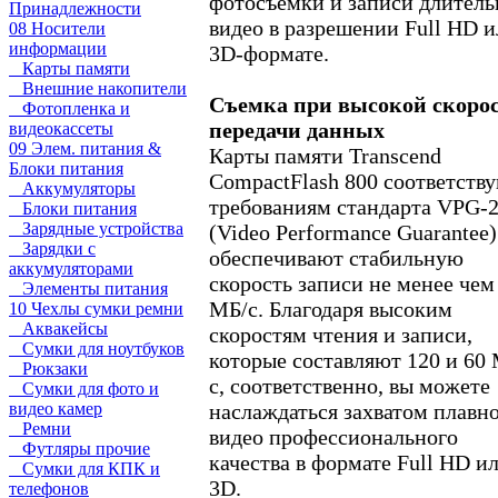
фотосъемки и записи длител
Принадлежности
видео в разрешении Full HD и
08 Носители
информации
3D-формате.
Карты памяти
Внешние накопители
Съемка при высокой скоро
Фотопленка и
передачи данных
видеокассеты
09 Элем. питания &
Карты памяти Transcend
Блоки питания
CompactFlash 800 соответств
Аккумуляторы
требованиям стандарта VPG-
Блоки питания
Зарядные устройства
(Video Performance Guarantee)
Зарядки с
обеспечивают стабильную
аккумуляторами
скорость записи не менее чем
Элементы питания
МБ/с. Благодаря высоким
10 Чехлы сумки ремни
Аквакейсы
скоростям чтения и записи,
Сумки для ноутбуков
которые составляют 120 и 60
Рюкзаки
с, соответственно, вы можете
Сумки для фото и
наслаждаться захватом плавн
видео камер
Ремни
видео профессионального
Футляры прочие
качества в формате Full HD и
Сумки для КПК и
3D.
телефонов