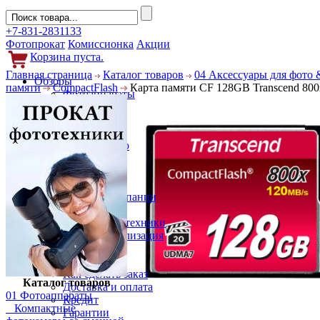
+7-831-2831133
Фотопрокат
Комиссионка
Акции
Корзина пуста.
Главная страница
Каталог товаров
04 Аксессуары для фото 
Обзоры
памяти
CompactFlash
Карта памяти CF 128GB Transcend 80
Фотоаппараты
Объективы
Фильтры
Новости
Фото и видео
Гаджеты
Аксессуары
Слухи
Новости компании
Услуги
Прокат фототехники
Выкуп и реализация
Покупателям
Акции
Как сделать заказ
Каталог товаров
Доставка и оплата
01 Фотоаппараты
Кредит
Компактные
Гарантии