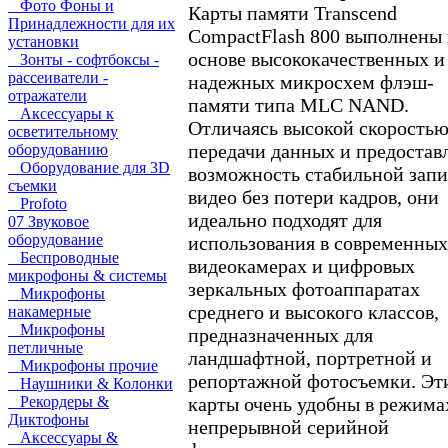
Фото Фоны и
Карты памяти Transcend
Принадлежности для их
CompactFlash 800 выполнены 
установки
основе высококачественных и
Зонты - софтбоксы -
рассеиватели -
надежных микросхем флэш-
отражатели
памяти типа MLC NAND.
Аксессуары к
Отличаясь высокой скорость
осветительному
передачи данных и предостав
оборудованию
Оборудование для 3D
возможность стабильной зап
съемки
видео без потери кадров, они
Profoto
идеально подходят для
07 Звуковое
оборудование
использования в современных
Беспроводные
видеокамерах и цифровых
микрофоны & системы
зеркальных фотоаппаратах
Микрофоны
среднего и высокого классов,
накамерные
Микрофоны
предназначенных для
петличные
ландшафтной, портретной и
Микрофоны прочие
репортажной фотосъемки. Эт
Наушники & Колонки
карты очень удобны в режима
Рекордеры &
Диктофоны
непрерывной серийной
Аксессуары &