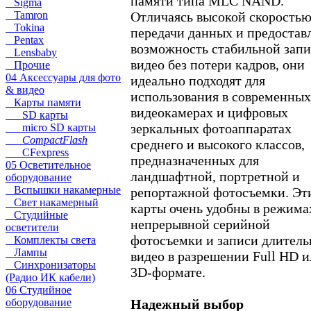
памяти типа MLC NAND.
Sigma
Отличаясь высокой скорость
Tamron
Tokina
передачи данных и предостав
Pentax
возможность стабильной зап
Lensbaby
видео без потери кадров, они
Прочие
04 Аксессуары для фото
идеально подходят для
& видео
использования в современных
Карты памяти
видеокамерах и цифровых
SD карты
зеркальных фотоаппаратах
micro SD карты
CompactFlash
среднего и высокого классов,
CFexpress
предназначенных для
05 Осветительное
ландшафтной, портретной и
оборудование
Вспышки накамерные
репортажной фотосъемки. Эт
Свет накамерный
карты очень удобны в режима
Студийные
непрерывной серийной
осветители
фотосъемки и записи длител
Комплекты света
Лампы
видео в разрешении Full HD и
Синхронизаторы
3D-формате.
(Радио ИК кабели)
06 Студийное
Надежный выбор
оборудование