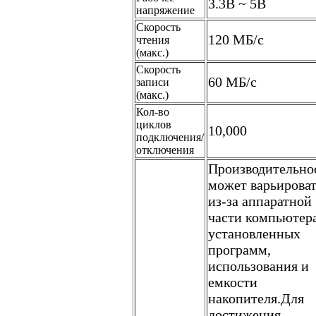
3.3В ~ 5В
напряжение
Скорость
120 MБ/с
чтения
(макс.)
Скорость
60 MБ/с
записи
(макс.)
Кол-во
циклов
10,000
подключения/
отключения
Производительно
может варьироват
из-за аппаратной
части компьютера
установленных
программ,
использования и
емкости
накопителя.Для
достижения