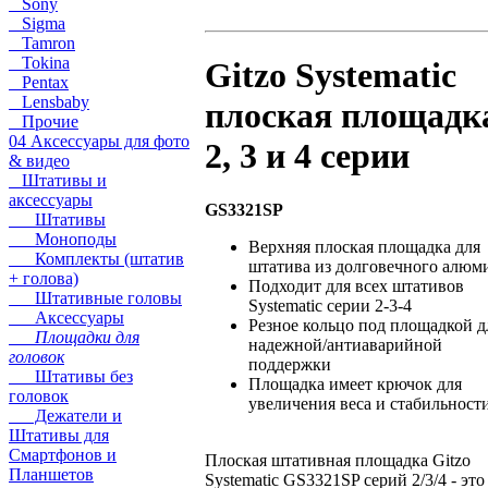
Sony
Sigma
Tamron
Tokina
Gitzo Systematic
Pentax
Lensbaby
плоская площадк
Прочие
04 Аксессуары для фото
2, 3 и 4 серии
& видео
Штативы и
аксессуары
GS3321SP
Штативы
Моноподы
Верхняя плоская площадка для
Комплекты (штатив
штатива из долговечного алюм
+ голова)
Подходит для всех штативов
Штативные головы
Systematic серии 2-3-4
Аксессуары
Резное кольцо под площадкой д
Площадки для
надежной/антиаварийной
головок
поддержки
Штативы без
Площадка имеет крючок для
головок
увеличения веса и стабильност
Дежатели и
Штативы для
Смартфонов и
Плоская штативная площадка Gitzo
Планшетов
Systematic GS3321SP серий 2/3/4 - это