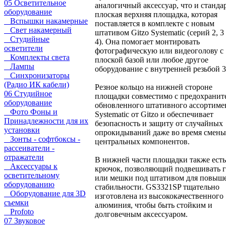
05 Осветительное
аналогичный аксессуар, что и станда
оборудование
плоская верхняя площадка, которая
Вспышки накамерные
поставляется в комплекте с новым
Свет накамерный
штативом Gitzo Systematic (серий 2, 3
Студийные
4). Она помогает монтировать
осветители
фотографическую или видеоголову с
Комплекты света
плоской базой или любое другое
Лампы
оборудование с внутренней резьбой 3/
Синхронизаторы
(Радио ИК кабели)
Резное кольцо на нижней стороне
06 Студийное
площадки совместимо с предохранит
оборудование
обновленного штативного ассортиме
Фото Фоны и
Systematic от Gitzo и обеспечивает
Принадлежности для их
безопасность и защиту от случайных
установки
опрокидываний даже во время смены
Зонты - софтбоксы -
центральных компонентов.
рассеиватели -
отражатели
В нижней части площадки также есть
Аксессуары к
крючок, позволяющий подвешивать 
осветительному
или мешки под штативом для повыш
оборудованию
стабильности. GS3321SP тщательно
Оборудование для 3D
изготовлена из высококачественного
съемки
алюминия, чтобы быть стойким и
Profoto
долговечным аксессуаром.
07 Звуковое