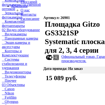
Компактные
Глоссарий
фотокамеры со сменной
Компания
оптикой
О нас
Зеркальные
Контакты
фотокамеры
Артикул: 26901
Расписание
Компактные
Площадка Gitzo
фотоаппараты
02 Видео оборудование
GS3321SP
Видеокамеры
Панорамные камеры
Systematic плоск
Экшн-камеры и
аксессуары
для 2, 3, 4 серии
Коптеры и
Комплектующие
Официальный товар. Гара
Системы
производителя.
стабилизации и
удержания
Дата прихода: На заказ
Видеомониторы
Телесуфлеры
15 089 руб.
Прочее
03 Объективы
Canon
Nikon
Fujifilm
Olympus