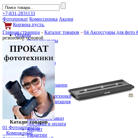
+7-831-2831133
Фотопрокат
Комиссионка
Акции
Корзина пуста.
Главная страница
Каталог товаров
04 Аксессуары для фото 
Обзоры
резиновой основой
Фотоаппараты
Объективы
Фильтры
Новости
Фото и видео
Гаджеты
Аксессуары
Слухи
Новости компании
Услуги
Прокат фототехники
Выкуп и реализация
Покупателям
Акции
Как сделать заказ
Каталог товаров
Доставка и оплата
01 Фотоаппараты
Кредит
Компактные
Гарантии