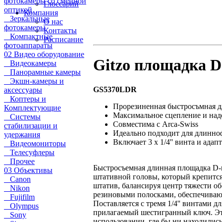
фотокамеры со сменной
Глоссарий
оптикой
Компания
Зеркальные
О нас
фотокамеры
Контакты
Компактные
Расписание
фотоаппараты
02 Видео оборудование
Gitzo площадка D
Видеокамеры
Панорамные камеры
Экшн-камеры и
GS5370LDR
аксессуары
Коптеры и
Прорезиненная быстросъмная 
Комплектующие
Максимальное сцепление и над
Системы
Совместима с Arca-Swiss
стабилизации и
Идеально подходит для длинно
удержания
Включает 3 x 1/4'' винта и адаптер
Видеомониторы
Телесуфлеры
Прочее
Быстросъемная длинная площадка D-п
03 Объективы
штативной головы, который крепится 
Canon
штатив, балансируя центр тяжести о
Nikon
резиновыми полосками, обеспечиваю
Fujifilm
Поставляется с тремя 1/4'' винтами д
Olympus
прилагаемый шестигранный ключ. Это
Sony
использовании, где бы ни находились