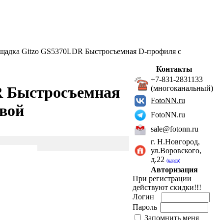
адка Gitzo GS5370LDR Быстросъемная D-профиля с
Контакты
+7-831-2831133
R Быстросъемная
(многоканальный)
FotoNN.ru
овой
FotoNN.ru
sale@fotonn.ru
г. Н.Новгород,
ул.Воровского,
д.22
(карта)
Авторизация
При регистрации
действуют скидки!!!
Логин
Пароль
Запомнить меня