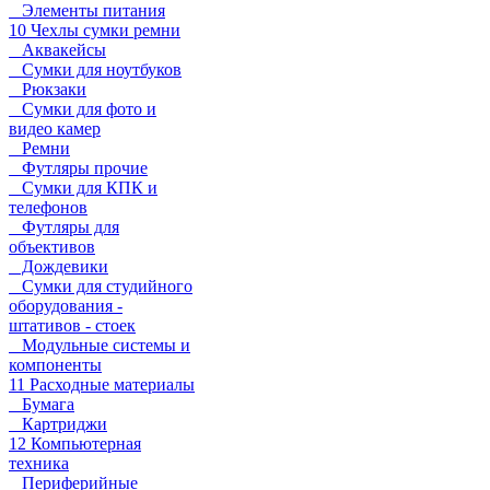
Элементы питания
10 Чехлы сумки ремни
Аквакейсы
Сумки для ноутбуков
Рюкзаки
Сумки для фото и
видео камер
Ремни
Футляры прочие
Сумки для КПК и
телефонов
Футляры для
объективов
Дождевики
Сумки для студийного
оборудования -
штативов - стоек
Модульные системы и
компоненты
11 Расходные материалы
Бумага
Картриджи
12 Компьютерная
техника
Периферийные