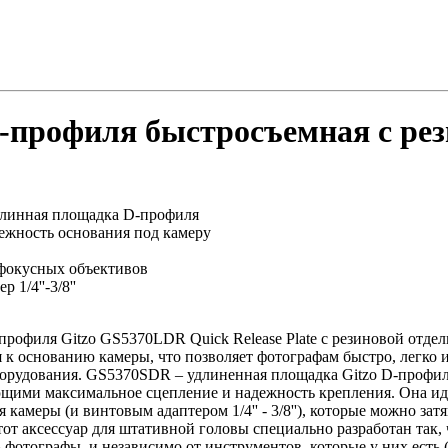
-профиля быстросъемная с рез
длинная площадка D-профиля
ежность основания под камеру
фокусных объективов
 1/4''-3/8''
рофиля Gitzo GS5370LDR Quick Release Plate с резиновой отдел
к основанию камеры, что позволяет фотографам быстро, легко и
борудования. GS5370SDR – удлиненная площадка Gitzo D-профиля 
щими максимальное сцепление и надежность крепления. Она иде
ля камеры (и винтовым адаптером 1/4'' - 3/8''), которые можно з
т аксессуар для штативной головы специально разработан так,
 фотографы, и независимо от инструментов, которые у них есть (