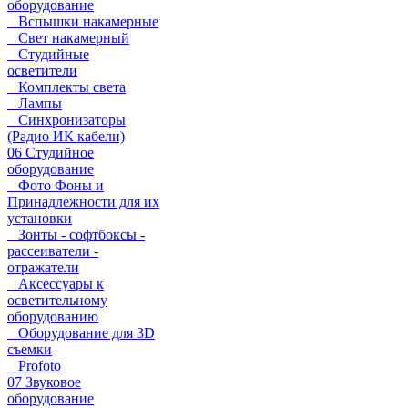
оборудование
Вспышки накамерные
Свет накамерный
Студийные
осветители
Комплекты света
Лампы
Синхронизаторы
(Радио ИК кабели)
06 Студийное
оборудование
Фото Фоны и
Принадлежности для их
установки
Зонты - софтбоксы -
рассеиватели -
отражатели
Аксессуары к
осветительному
оборудованию
Оборудование для 3D
съемки
Profoto
07 Звуковое
оборудование