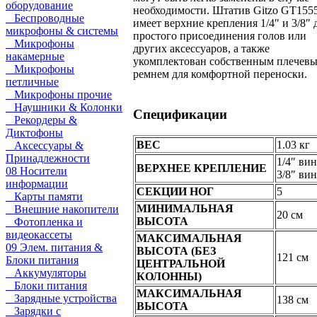
оборудование
необходимости. Штатив Gitzo GT155
Беспроводные
имеет верхние крепления 1/4″ и 3/8″ 
микрофоны & системы
простого присоединения голов или
Микрофоны
других аксессуаров, а также
накамерные
укомплектован собственным плечев
Микрофоны
ремнем для комфортной переноски.
петличные
Микрофоны прочие
Наушники & Колонки
Спецификации
Рекордеры &
Диктофоны
ВЕС
1.03 кг
Аксессуары &
Принадлежности
1/4″ вин
ВЕРХНЕЕ КРЕПЛЕНИЕ
08 Носители
3/8″ вин
информации
СЕКЦИИ НОГ
5
Карты памяти
МИНИМАЛЬНАЯ
Внешние накопители
20 см
ВЫСОТА
Фотопленка и
видеокассеты
МАКСИМАЛЬНАЯ
09 Элем. питания &
ВЫСОТА (БЕЗ
121 см
Блоки питания
ЦЕНТРАЛЬНОЙ
Аккумуляторы
КОЛОННЫ)
Блоки питания
МАКСИМАЛЬНАЯ
Зарядные устройства
138 см
ВЫСОТА
Зарядки с