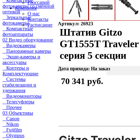
Компактные
Глоссарий
фотокамеры со сменной
Компания
оптикой
О нас
Зеркальные
Контакты
фотокамеры
Артикул: 26923
Расписание
Компактные
Штатив Gitzo
фотоаппараты
02 Видео оборудование
GT1555T Traveler
Видеокамеры
Панорамные камеры
серия 5 секции
Экшн-камеры и
аксессуары
Коптеры и
Дата прихода: На заказ
Комплектующие
70 341 руб.
Системы
стабилизации и
удержания
Видеомониторы
Телесуфлеры
Прочее
03 Объективы
Canon
Nikon
Fujifilm
Olympus