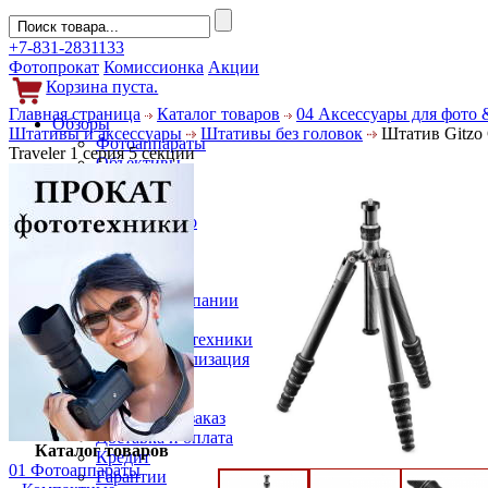
+7-831-2831133
Фотопрокат
Комиссионка
Акции
Корзина пуста.
Главная страница
Каталог товаров
04 Аксессуары для фото 
Обзоры
Штативы и аксессуары
Штативы без головок
Штатив Gitzo
Фотоаппараты
Traveler 1 серия 5 секции
Объективы
Фильтры
Новости
Фото и видео
Гаджеты
Аксессуары
Слухи
Новости компании
Услуги
Прокат фототехники
Выкуп и реализация
Покупателям
Акции
Как сделать заказ
Доставка и оплата
Каталог товаров
Кредит
01 Фотоаппараты
Гарантии