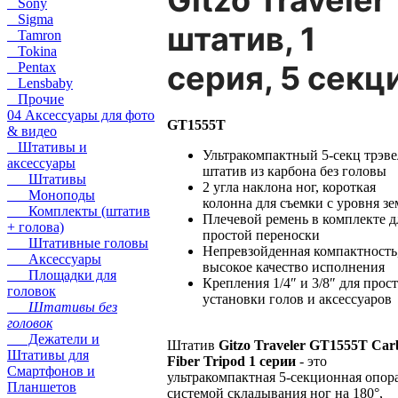
Gitzo Traveler
Sony
Sigma
штатив, 1
Tamron
Tokina
серия, 5 секц
Pentax
Lensbaby
Прочие
04 Аксессуары для фото
GT1555T
& видео
Штативы и
Ультракомпактный 5-секц трэве
аксессуары
штатив из карбона без головы
Штативы
2 угла наклона ног, короткая
Моноподы
колонна для съемки с уровня з
Комплекты (штатив
Плечевой ремень в комплекте д
+ голова)
простой переноски
Штативные головы
Непревзойденная компактность
Аксессуары
высокое качество исполнения
Площадки для
Крепления 1/4″ и 3/8″ для прос
головок
установки голов и аксессуаров
Штативы без
головок
Дежатели и
Штатив
Gitzo Traveler GT1555T Car
Штативы для
Fiber Tripod 1 серии
- это
Смартфонов и
ультракомпактная 5-секционная опора
Планшетов
системой складывания ног на 180°,