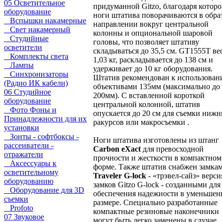
05 Осветительное
придуманной Gitzo, благодаря котор
оборудование
ноги штатива поворачиваются в обр
Вспышки накамерные
направлении вокруг центральной
Свет накамерный
колонны и опциональной шаровой
Студийные
головы, что позволяет штативу
осветители
складываться до 35,5 см. GT1555T ве
Комплекты света
1,03 кг, раскладывается до 138 см и
Лампы
удерживает до 10 кг оборудования.
Синхронизаторы
Штатив рекомендован к использован
(Радио ИК кабели)
объективами 135мм (максимально до
06 Студийное
200мм). С вставленной короткой
оборудование
центральной колонной, штатив
Фото Фоны и
опускается до 20 см для съемки ниж
Принадлежности для их
ракурсов или макросъемки .
установки
Зонты - софтбоксы -
Ноги штатива изготовлены из штанг
рассеиватели -
Carbon eXact
для превосходной
отражатели
прочности и жесткости в компактном
Аксессуары к
форме. Также штатив снабжен замка
осветительному
Traveler G-lock
- «трэвел-сайз» верси
оборудованию
замков Gitzo G-lock - созданными для
Оборудование для 3D
обеспечения надежности в уменьше
съемки
размере. Специально разработанные
Profoto
компактные резиновые наконечники
07 Звуковое
могут быть легко заменены в случае