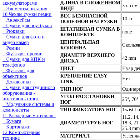
ДЛИНА В СЛОЖЕННОМ
аккумуляторами
35.5 см
ВИДЕ
Элементы питания
10 Чехлы сумки ремни
ВЕС БЕЗОПАСНОЙ
10 кг
Аквакейсы
ПОЛЕЗНОЙ НАГРУЗКИ
Сумки для ноутбуков
ШТАТИВНАЯ СУМКА В
Рюкзаки
none
КОМПЛЕКТЕ
Сумки для фото и
ЦЕНТРАЛЬНАЯ
видео камер
Скользя
КОЛОННА
Ремни
Футляры прочие
ДИАМЕТР ВЕРХНЕГО
42 mm
Сумки для КПК и
ДИСКА
телефонов
ЦВЕТ
Нуар де
Футляры для
КРЕПЛЕНИЕ EASY
объективов
Нет
LINK
Дождевики
Сумки для студийного
ТИП НОГ
Одинар
оборудования -
УГОЛ РАССТАНОВКИ
штативов - стоек
25°, 70°
НОГ
Модульные системы и
ТИП ФИКСАТОРА НОГ
Twist L
компоненты
11 Расходные материалы
11.2, 14.
Бумага
ДИАМЕТР ТРУБ НОГ
18.3, 21.
Картриджи
25.3 mm
12 Компьютерная
МАТЕРИАЛ
Углепла
техника