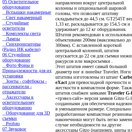
05 Осветительное
направлении вокруг центральной
оборудование
колонны и опциональной шаровой
Вспышки накамерные
головы, что позволяет штативу
Свет накамерный
складываться до 44,5 см. GT2545T ве
Студийные
1,33 кг, раскладывается до 154,5 см и
осветители
удерживает до 12 кг оборудования.
Комплекты света
Штатив рекомендован к использован
Лампы
объективами 200мм (максимально до
Синхронизаторы
300мм). С вставленной короткой
(Радио ИК кабели)
центральной колонной, штатив
06 Студийное
опускается до 22 см для съемки ниж
оборудование
ракурсов или макросъемки .
Фото Фоны и
Этот штатив имеет самый большой
Принадлежности для их
диаметр ног в линейке Traveler. Ноги
установки
штатива изготовлены из штанг
Carb
Зонты - софтбоксы -
eXact
для превосходной прочности и
рассеиватели -
жесткости в компактном форме. Такж
отражатели
штатив снабжен замками
Traveler G-
Аксессуары к
«трэвел-сайз» версия замков Gitzo G-l
осветительному
созданными для обеспечения надежн
оборудованию
в уменьшенном размере. Специально
Оборудование для 3D
разработанные компактные резиновы
съемки
наконечники могут быть легко замен
Profoto
случае необходимости на другие
07 Звуковое
аксессуары Gitzo (например, шипы и