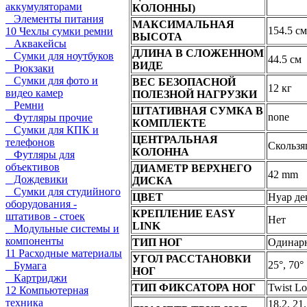
аккумуляторами
КОЛОННЫ)
Элементы питания
МАКСИМАЛЬНАЯ
154.5 см
10 Чехлы сумки ремни
ВЫСОТА
Аквакейсы
ДЛИНА В СЛОЖЕННОМ
Сумки для ноутбуков
44.5 см
ВИДЕ
Рюкзаки
Сумки для фото и
ВЕС БЕЗОПАСНОЙ
12 кг
видео камер
ПОЛЕЗНОЙ НАГРУЗКИ
Ремни
ШТАТИВНАЯ СУМКА В
none
Футляры прочие
КОМПЛЕКТЕ
Сумки для КПК и
ЦЕНТРАЛЬНАЯ
телефонов
Скользя
КОЛОННА
Футляры для
объективов
ДИАМЕТР ВЕРХНЕГО
42 mm
Дождевики
ДИСКА
Сумки для студийного
ЦВЕТ
Нуар де
оборудования -
КРЕПЛЕНИЕ EASY
штативов - стоек
Нет
LINK
Модульные системы и
компоненты
ТИП НОГ
Одинар
11 Расходные материалы
УГОЛ РАССТАНОВКИ
25°, 70°
Бумага
НОГ
Картриджи
ТИП ФИКСАТОРА НОГ
Twist L
12 Компьютерная
техника
18.2, 21.