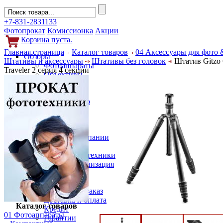
+7-831-2831133
Фотопрокат
Комиссионка
Акции
Корзина пуста.
Главная страница
Каталог товаров
04 Аксессуары для фото 
Обзоры
Штативы и аксессуары
Штативы без головок
Штатив Gitzo
Фотоаппараты
Traveler 2 серия 4 секции
Объективы
Фильтры
Новости
Фото и видео
Гаджеты
Аксессуары
Слухи
Новости компании
Услуги
Прокат фототехники
Выкуп и реализация
Покупателям
Акции
Как сделать заказ
Доставка и оплата
Каталог товаров
Кредит
01 Фотоаппараты
Гарантии