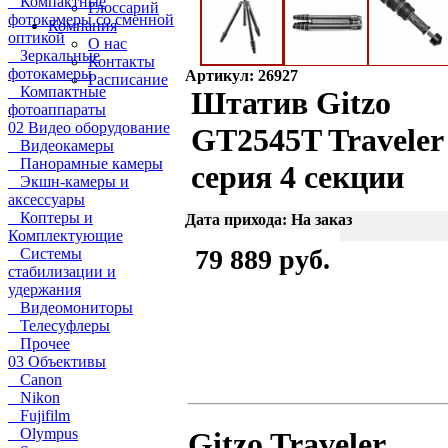
Компактные
Глоссарий
фотокамеры со сменной
Компания
оптикой
О нас
Зеркальные
Контакты
фотокамеры
Артикул: 26927
Расписание
Компактные
Штатив Gitzo
фотоаппараты
02 Видео оборудование
GT2545T Traveler
Видеокамеры
Панорамные камеры
серия 4 секции
Экшн-камеры и
аксессуары
Коптеры и
Дата прихода: На заказ
Комплектующие
79 889 руб.
Системы
стабилизации и
удержания
Видеомониторы
Телесуфлеры
Прочее
03 Объективы
Canon
Nikon
Fujifilm
Olympus
Gitzo Traveler