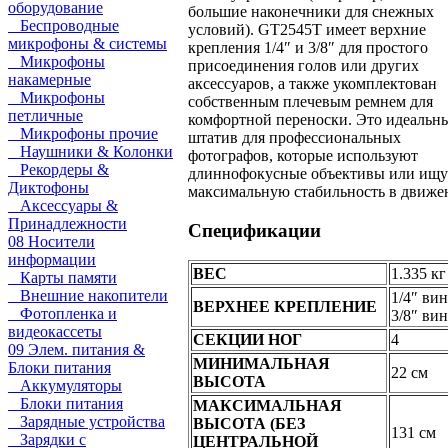
оборудование
большие наконечники для снежных
Беспроводные
условий). GT2545T имеет верхние
микрофоны & системы
крепления 1/4″ и 3/8″ для простого
Микрофоны
присоединения голов или других
накамерные
аксессуаров, а также укомплектован
Микрофоны
собственным плечевым ремнем для
петличные
комфортной переноски. Это идеальн
Микрофоны прочие
штатив для профессиональных
Наушники & Колонки
фотографов, которые используют
Рекордеры &
длиннофокусные объективы или ищу
Диктофоны
максимальную стабильность в движе
Аксессуары &
Принадлежности
Спецификации
08 Носители
информации
ВЕС
1.335 кг
Карты памяти
Внешние накопители
1/4″ вин
ВЕРХНЕЕ КРЕПЛЕНИЕ
Фотопленка и
3/8″ вин
видеокассеты
СЕКЦИИ НОГ
4
09 Элем. питания &
МИНИМАЛЬНАЯ
Блоки питания
22 см
ВЫСОТА
Аккумуляторы
Блоки питания
МАКСИМАЛЬНАЯ
Зарядные устройства
ВЫСОТА (БЕЗ
131 см
Зарядки с
ЦЕНТРАЛЬНОЙ