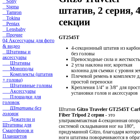
Sony
Sigma
штатив, 2 серия, 
Tamron
Tokina
секции
Pentax
Lensbaby
Прочие
GT2545T
04 Аксессуары для фото
& видео
4-секционный штатив из карбо
Штативы и
без головы
аксессуары
Превосходные сила и жесткость
Штативы
2 угла наклона ног, короткая
Моноподы
колонна для съемки с уровня з
Комплекты (штатив
Плечевой ремень в комплекте д
+ голова)
простой переноски
Штативные головы
Крепления 1/4″ и 3/8″ для прос
Аксессуары
установки голов и аксессуаров
Площадки для
головок
Штативы без
Штатив
Gitzo Traveler GT2545T Car
головок
Fiber Tripod 2 серии
- это
Дежатели и
ультракомпактная 4-секционная опора
Штативы для
системой складывания ног на 180°,
Смартфонов и
придуманной Gitzo, благодаря котор
Планшетов
ноги штатива поворачиваются в обр