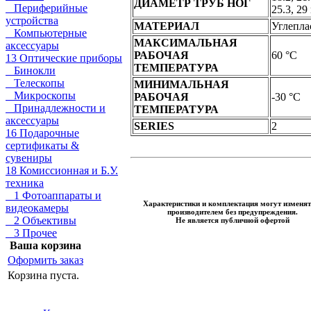
ДИАМЕТР ТРУБ НОГ
Периферийные
25.3, 2
устройства
МАТЕРИАЛ
Углепла
Компьютерные
МАКСИМАЛЬНАЯ
аксессуары
РАБОЧАЯ
60 °C
13 Оптические приборы
ТЕМПЕРАТУРА
Бинокли
Телескопы
МИНИМАЛЬНАЯ
Микроскопы
РАБОЧАЯ
-30 °C
Принадлежности и
ТЕМПЕРАТУРА
аксессуары
SERIES
2
16 Подарочные
сертификаты &
сувениры
18 Комиссионная и Б.У.
техника
1 Фотоаппараты и
Характеристики и комплектация могут изменят
видеокамеры
производителем без предупреждения.
2 Объективы
Не является публичной офертой
3 Прочее
Ваша корзина
Оформить заказ
Корзина пуста.