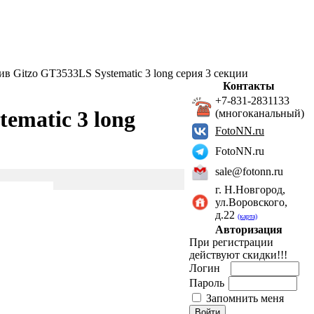
в Gitzo GT3533LS Systematic 3 long серия 3 секции
Контакты
+7-831-2831133
ematic 3 long
(многоканальный)
FotoNN.ru
FotoNN.ru
sale@fotonn.ru
г. Н.Новгород,
ул.Воровского,
д.22
(карта)
Авторизация
При регистрации
действуют скидки!!!
Логин
Пароль
Запомнить меня