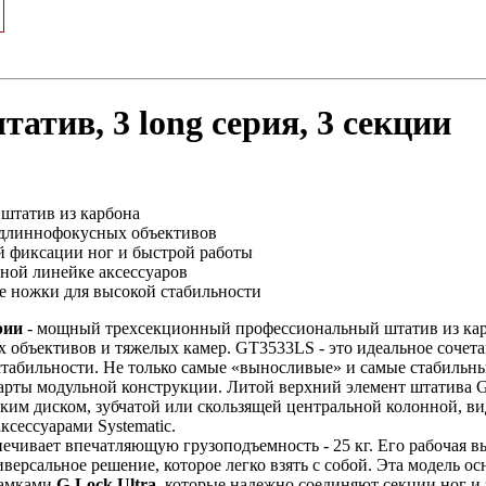
татив, 3 long серия, 3 секции
штатив из карбона
 длиннофокусных объективов
ой фиксации ног и быстрой работы
ьной линейке аксессуаров
 ножки для высокой стабильности
рии
- мощный трехсекционный профессиональный штатив из кар
 объективов и тяжелых камер. GT3533LS - это идеальное сочет
табильности. Не только самые «выносливые» и самые стабильны
ндарты модульной конструкции. Литой верхний элемент штатива 
ским диском, зубчатой или скользящей центральной колонной, в
сессуарами Systematic.
ечивает впечатляющую грузоподъемность - 25 кг. Его рабочая выс
иверсальное решение, которое легко взять с собой. Эта модель
замками
G-Lock Ultra
, которые надежно соединяют секции ног и