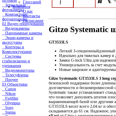
оптикой
Глоссарий
Зеркальные
Компания
фотокамеры
О нас
Компактные
Контакты
фотоаппараты
Расписание
02 Видео оборудование
Gitzo Systematic ш
Видеокамеры
Панорамные камеры
Экшн-камеры и
GT3533LS
аксессуары
Коптеры и
Легкий 3-секционныйдлинный 
Комплектующие
Идеально для тяжелых камер и
Системы
Замки G-lock Ultra для надежн
стабилизации и
Универсальность за счет модул
удержания
Новые широкие и адаптируемые
Видеомониторы
Телесуфлеры
Gitzo Systematic GT3533LS 3 long се
Прочее
безопасной поддержки более длинных
03 Объективы
долговечности и бескомпромиссной с
Canon
Systematic также устанавливает ста
Nikon
что позволяет дополнять штатив пло
Fujifilm
выравнивающей базой или другими ак
Olympus
GT3533LS весит всего 2,04 кг и обесп
Sony
складывается до 61 см. Надежное, ун
Sigma
eXact
от Gitzo с закручивающимися 