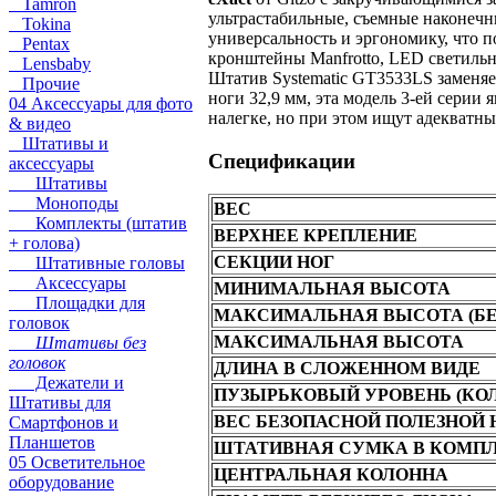
Tamron
ультрастабильные, съемные наконечн
Tokina
универсальность и эргономику, что 
Pentax
кронштейны Manfrotto, LED светильни
Lensbaby
Штатив Systematic GT3533LS заменяе
Прочие
ноги 32,9 мм, эта модель 3-ей серии
04 Аксессуары для фото
налегке, но при этом ищут адекватн
& видео
Штативы и
Спецификации
аксессуары
Штативы
Моноподы
ВЕС
Комплекты (штатив
ВЕРХНЕЕ КРЕПЛЕНИЕ
+ голова)
СЕКЦИИ НОГ
Штативные головы
Аксессуары
МИНИМАЛЬНАЯ ВЫСОТА
Площадки для
МАКСИМАЛЬНАЯ ВЫСОТА (БЕ
головок
МАКСИМАЛЬНАЯ ВЫСОТА
Штативы без
головок
ДЛИНА В СЛОЖЕННОМ ВИДЕ
Дежатели и
ПУЗЫРЬКОВЫЙ УРОВЕНЬ (КОЛ
Штативы для
ВЕС БЕЗОПАСНОЙ ПОЛЕЗНОЙ 
Смартфонов и
Планшетов
ШТАТИВНАЯ СУМКА В КОМП
05 Осветительное
ЦЕНТРАЛЬНАЯ КОЛОННА
оборудование