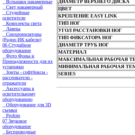
ДИАМЕТР ВЕРХНЕГО ДИСКА
Вспышки накамерные
Свет накамерный
ЦВЕТ
Студийные
КРЕПЛЕНИЕ EASY LINK
осветители
ТИП НОГ
Комплекты света
Лампы
УГОЛ РАССТАНОВКИ НОГ
Синхронизаторы
ТИП ФИКСАТОРА НОГ
(Радио ИК кабели)
ДИАМЕТР ТРУБ НОГ
06 Студийное
оборудование
МАТЕРИАЛ
Фото Фоны и
МАКСИМАЛЬНАЯ РАБОЧАЯ Т
Принадлежности для их
МИНИМАЛЬНАЯ РАБОЧАЯ ТЕ
установки
Зонты - софтбоксы -
SERIES
рассеиватели -
отражатели
Аксессуары к
осветительному
оборудованию
Оборудование для 3D
съемки
Profoto
07 Звуковое
оборудование
Беспроводные