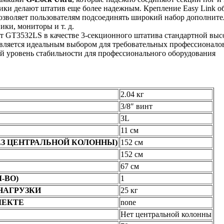
ики делают штатив еще более надежным. Крепление Easy Link 
позволяет пользователям подсоединять широкий набор дополнител
ки, мониторы и т. д.
т GT3532LS в качестве 3-секционного штатива стандартной выс
 является идеальным выбором для требовательных профессионалов
ый уровень стабильности для профессионального оборудования
2.04 кг
3/8″ винт
3L
11 см
З ЦЕНТРАЛЬНОЙ КОЛОННЫ)
152 см
152 см
67 см
-ВО)
1
НАГРУЗКИ
25 кг
ЛЕКТЕ
none
Нет центральной колонны