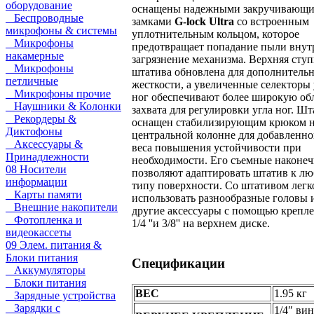
оборудование
оснащены надежными закручивающ
Беспроводные
замками
G-lock Ultra
со встроенным
микрофоны & системы
уплотнительным кольцом, которое
Микрофоны
предотвращает попадание пыли внут
накамерные
загрязнение механизма. Верхняя сту
Микрофоны
штатива обновлена для дополнитель
петличные
жесткости, а увеличенные селекторы 
Микрофоны прочие
ног обеспечивают более широкую об
Наушники & Колонки
захвата для регулировки угла ног. Ш
Рекордеры &
оснащен стабилизирующим крюком 
Диктофоны
центральной колонне для добавленно
Аксессуары &
веса повышения устойчивости при
Принадлежности
необходимости. Его съемные наконе
08 Носители
позволяют адаптировать штатив к л
информации
типу поверхности. Со штативом легк
Карты памяти
использовать разнообразные головы 
Внешние накопители
другие аксессуары с помощью крепл
Фотопленка и
1/4 ''и 3/8'' на верхнем диске.
видеокассеты
09 Элем. питания &
Блоки питания
Спецификации
Аккумуляторы
Блоки питания
ВЕС
1.95 кг
Зарядные устройства
Зарядки с
1/4″ вин