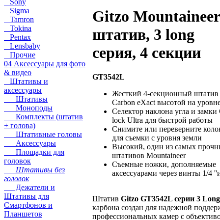
Sony
Sigma
Gitzo Mountaineer
Tamron
Tokina
штатив, 3 long
Pentax
Lensbaby
серия, 4 секции
Прочие
04 Аксессуары для фото
& видео
GT3542L
Штативы и
аксессуары
Жесткий 4-секционный штатив
Штативы
Carbon eXact высотой на уровне
Моноподы
Селектор наклона угла и замки
Комплекты (штатив
lock Ultra для быстрой работы
+ голова)
Снимите или переверните коло
Штативные головы
для съемки с уровня земли
Аксессуары
Высокий, один из самых проч
Площадки для
штативов Mountaineer
головок
Съемные ножки, дополняемые
Штативы без
аксессуарами через винты 1/4 ''и 
головок
Дежатели и
Штативы для
Штатив
Gitzo GT3542L серии 3 Long
Смартфонов и
карбона создан для надежной подде
Планшетов
профессиональных камер с объектив