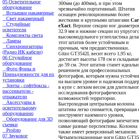
05 Осветительное
300мм (до 400мм), и при этом
оборудование
чрезвычайно портативный. Штатив
Вспышки накамерные
оснащен революционными более
Свет накамерный
жесткими и крупными штангами
Car
Студийные
eXact
. Верхние секции ног диаметро
осветители
32.9 мм и нижние секции из упругог
Комплекты света
высокомодульного углепластика дел
Лампы
этот штатив более устойчивым и
Синхронизаторы
прочным, чем предшественники.
(Радио ИК кабели)
Gitzo GT3542L весит всего 1,95 кг,
06 Студийное
достигает высоты 178 см и складывае
оборудование
до 59 см. Этот штатив станет идеаль
Фото Фоны и
решением для профессиональных
Принадлежности для их
фотографов, которым нужна устойчи
установки
на высшем уровне и надежная подде
Зонты - софтбоксы -
в купе с легким весом для длительно
рассеиватели -
исследования фотографических
отражатели
возможностей территории.
Аксессуары к
Быстроходная центральная колонна
осветительному
штатива легко снимается, превращая 
оборудованию
инструмент наземного уровня,
Оборудование для 3D
позволяющий фотографам запечатлев
съемки
самые разные перспективы. Колонна
Profoto
также имеет реверсивный механизм.
07 Звуковое
Четырехсекционные ноги Gitzo GT3