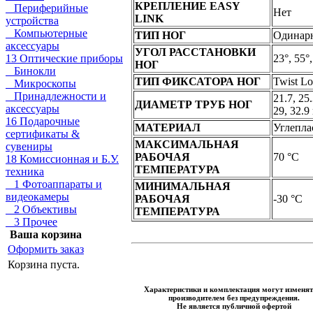
КРЕПЛЕНИЕ EASY
Периферийные
Нет
LINK
устройства
Компьютерные
ТИП НОГ
Одинар
аксессуары
УГОЛ РАССТАНОВКИ
13 Оптические приборы
23°, 55°,
НОГ
Бинокли
ТИП ФИКСАТОРА НОГ
Twist L
Микроскопы
Принадлежности и
21.7, 25.
ДИАМЕТР ТРУБ НОГ
аксессуары
29, 32.
16 Подарочные
МАТЕРИАЛ
Углепла
сертификаты &
МАКСИМАЛЬНАЯ
сувениры
РАБОЧАЯ
70 °C
18 Комиссионная и Б.У.
ТЕМПЕРАТУРА
техника
1 Фотоаппараты и
МИНИМАЛЬНАЯ
видеокамеры
РАБОЧАЯ
-30 °C
2 Объективы
ТЕМПЕРАТУРА
3 Прочее
Ваша корзина
Оформить заказ
Корзина пуста.
Характеристики и комплектация могут изменят
производителем без предупреждения.
Не является публичной офертой