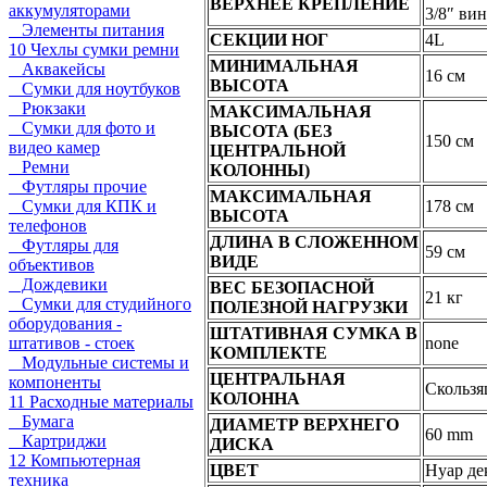
ВЕРХНЕЕ КРЕПЛЕНИЕ
аккумуляторами
3/8″ вин
Элементы питания
СЕКЦИИ НОГ
4L
10 Чехлы сумки ремни
МИНИМАЛЬНАЯ
Аквакейсы
16 см
ВЫСОТА
Сумки для ноутбуков
Рюкзаки
МАКСИМАЛЬНАЯ
Сумки для фото и
ВЫСОТА (БЕЗ
150 см
видео камер
ЦЕНТРАЛЬНОЙ
Ремни
КОЛОННЫ)
Футляры прочие
МАКСИМАЛЬНАЯ
Сумки для КПК и
178 см
ВЫСОТА
телефонов
ДЛИНА В СЛОЖЕННОМ
Футляры для
59 см
ВИДЕ
объективов
Дождевики
ВЕС БЕЗОПАСНОЙ
21 кг
Сумки для студийного
ПОЛЕЗНОЙ НАГРУЗКИ
оборудования -
ШТАТИВНАЯ СУМКА В
штативов - стоек
none
КОМПЛЕКТЕ
Модульные системы и
ЦЕНТРАЛЬНАЯ
компоненты
Скользя
КОЛОННА
11 Расходные материалы
Бумага
ДИАМЕТР ВЕРХНЕГО
60 mm
Картриджи
ДИСКА
12 Компьютерная
ЦВЕТ
Нуар де
техника