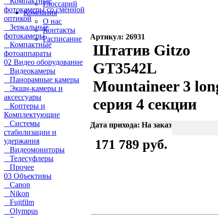
Компактные
Глоссарий
фотокамеры со сменной
Компания
оптикой
О нас
Зеркальные
Контакты
фотокамеры
Артикул: 26931
Расписание
Компактные
Штатив Gitzo
фотоаппараты
02 Видео оборудование
GT3542L
Видеокамеры
Панорамные камеры
Mountaineer 3 lon
Экшн-камеры и
аксессуары
серия 4 секции
Коптеры и
Комплектующие
Системы
Дата прихода: На заказ
стабилизации и
удержания
171 789 руб.
Видеомониторы
Телесуфлеры
Прочее
03 Объективы
Canon
Nikon
Fujifilm
Olympus