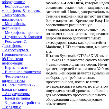
оборудование
замками
G-Lock Ultra
, которые наде
Беспроводные
соединяют секции ног и защищают и
микрофоны & системы
загрязнений. Новые, ультрастабильны
Микрофоны
съемные наконечники делают штатив
накамерные
более надежным. Крепление
Easy Li
Микрофоны
обеспечивает расширенную
петличные
универсальность и эргономику, что
Микрофоны прочие
позволяет пользователям подсоединя
Наушники & Колонки
широкий набор дополнительных
Рекордеры &
аксессуаров, таких как кронштейны
Диктофоны
Manfrotto, LED светильники, монито
Аксессуары &
т. д.
Принадлежности
Штатив Systematic GT3543XLS замен
08 Носители
GT3542XLS в качестве самого высок
информации
4-секционного штатива серии. Имея
Карты памяти
диаметр верхней секции ноги 32,9 мм
Внешние накопители
модель 3-ей серии является идеальны
Фотопленка и
выбором для требовательных
видеокассеты
профессионалов, которые хотят
09 Элем. питания &
путешествовать налегке, но при этом
Блоки питания
ищут адекватный уровень стабильно
Аккумуляторы
для массивного профессионального
Блоки питания
оборудования с длиннофокусным
Зарядные устройства
объективами.
Зарядки с