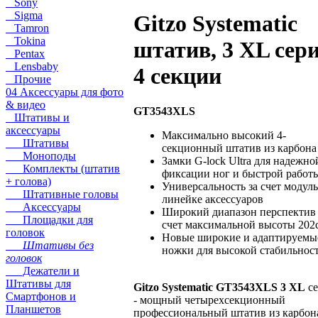
Sony
Sigma
Gitzo Systematic
Tamron
Tokina
штатив, 3 XL сери
Pentax
Lensbaby
4 секции
Прочие
04 Аксессуары для фото
& видео
GT3543XLS
Штативы и
аксессуары
Максимально высокий 4-
Штативы
секционный штатив из карбона
Моноподы
Замки G-lock Ultra для надежно
Комплекты (штатив
фиксации ног и быстрой работ
+ голова)
Универсальность за счет модул
Штативные головы
линейке аксессуаров
Аксессуары
Широкий диапазон перспектив 
Площадки для
счет максимальной высоты 202
головок
Новые широкие и адаптируемы
Штативы без
ножки для высокой стабильнос
головок
Дежатели и
Штативы для
Gitzo Systematic GT3543XLS 3 XL
се
Смартфонов и
- мощный четырехсекционный
Планшетов
профессиональный штатив из карбон