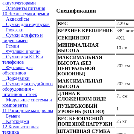
аккумуляторами
Элементы питания
Спецификации
10 Чехлы сумки ремни
Аквакейсы
ВЕС
2.29 кг
Сумки для ноутбуков
Рюкзаки
ВЕРХНЕЕ КРЕПЛЕНИЕ
3/8″ вин
Сумки для фото и
СЕКЦИИ НОГ
4XL
видео камер
МИНИМАЛЬНАЯ
Ремни
10 см
ВЫСОТА
Футляры прочие
Сумки для КПК и
МАКСИМАЛЬНАЯ
телефонов
ВЫСОТА (БЕЗ
202 см
Футляры для
ЦЕНТРАЛЬНОЙ
объективов
КОЛОННЫ)
Дождевики
МАКСИМАЛЬНАЯ
Сумки для студийного
202 см
ВЫСОТА
оборудования -
ДЛИНА В
штативов - стоек
71 см
СЛОЖЕННОМ ВИДЕ
Модульные системы и
компоненты
ПУЗЫРЬКОВЫЙ
1
11 Расходные материалы
УРОВЕНЬ (КОЛ-ВО)
Бумага
ВЕС БЕЗОПАСНОЙ
Картриджи
25 кг
ПОЛЕЗНОЙ НАГРУЗКИ
12 Компьютерная
ШТАТИВНАЯ СУМКА
техника
none