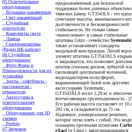
05 Осветительное
предназначенный для безопасной
оборудование
поддержки более длинных объективо
Вспышки накамерные
тяжелых камер. GT3543LS - это идеа
Свет накамерный
сочетание высоты, минимального вес
Студийные
долговечности и бескомпромиссной
осветители
стабильности. Не только самые
Комплекты света
«выносливые» и самые стабильные
Лампы
штативы Gitzo - семейство
Systematic
Синхронизаторы
также устанавливает стандарты
(Радио ИК кабели)
модульной конструкции. Литой верх
06 Студийное
элемент штатива GT3543XLS открыв
оборудование
и закрывается, что позволяет дополня
Фото Фоны и
штатив плоским диском, зубчатой ил
Принадлежности для их
скользящей центральной колонной,
установки
видеоадаптером-полусферой,
Зонты - софтбоксы -
выравнивающей базой или другими
рассеиватели -
аксессуарами Systematic.
отражатели
GT3543XLS весит 2,29 кг и обеспечи
Аксессуары к
впечатляющую грузоподъемность - 25
осветительному
Его рабочая высота составляет от 10 
оборудованию
202 см, а складывается до 71 см.
Оборудование для 3D
Надежное, универсальное решение,
съемки
которое легко взять с собой. Эта моде
Profoto
оснащена прочными штангами
Carb
07 Звуковое
eXact
от Gitzo с закручивающимися