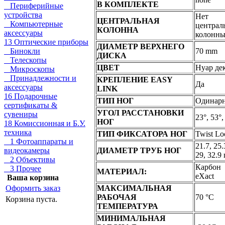
В КОМПЛЕКТЕ
Периферийные
устройства
Нет
ЦЕНТРАЛЬНАЯ
Компьютерные
централ
КОЛОННА
аксессуары
колонн
13 Оптические приборы
ДИАМЕТР ВЕРХНЕГО
Бинокли
70 mm
ДИСКА
Телескопы
ЦВЕТ
Нуар де
Микроскопы
Принадлежности и
КРЕПЛЕНИЕ EASY
Да
аксессуары
LINK
16 Подарочные
ТИП НОГ
Одинар
сертификаты &
УГОЛ РАССТАНОВКИ
сувениры
23°, 53°,
НОГ
18 Комиссионная и Б.У.
техника
ТИП ФИКСАТОРА НОГ
Twist Lo
1 Фотоаппараты и
21.7, 25.
видеокамеры
ДИАМЕТР ТРУБ НОГ
29, 32.9
2 Объективы
Карбон
3 Прочее
МАТЕРИАЛ:
eXact
Ваша корзина
Оформить заказ
МАКСИМАЛЬНАЯ
РАБОЧАЯ
70 °C
Корзина пуста.
ТЕМПЕРАТУРА
МИНИМАЛЬНАЯ