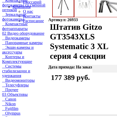
Компактные
Глоссарий
фотокамеры со сменной
Компания
оптикой
О нас
Зеркальные
Контакты
фотокамеры
Артикул: 26933
Расписание
Компактные
Штатив Gitzo
фотоаппараты
02 Видео оборудование
GT3543XLS
Видеокамеры
Панорамные камеры
Systematic 3 XL
Экшн-камеры и
аксессуары
серия 4 секции
Коптеры и
Комплектующие
Системы
Дата прихода: На заказ
стабилизации и
удержания
177 389 руб.
Видеомониторы
Телесуфлеры
Прочее
03 Объективы
Canon
Nikon
Fujifilm
Olympus